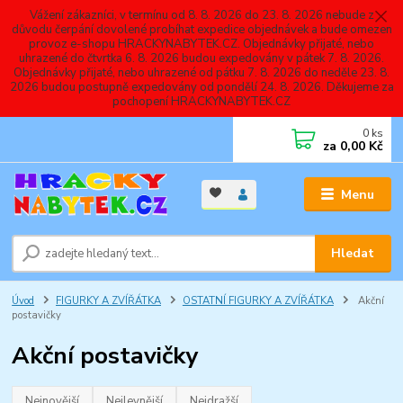
Vážení zákazníci, v termínu od 8. 8. 2026 do 23. 8. 2026 nebude z
důvodu čerpání dovolené probíhat expedice objednávek a bude omezen
provoz e-shopu HRACKYNABYTEK.CZ. Objednávky přijaté, nebo
uhrazené do čtvrtka 6. 8. 2026 budou expedovány v pátek 7. 8. 2026.
Objednávky přijaté, nebo uhrazené od pátku 7. 8. 2026 do neděle 23. 8.
2026 budou postupně expedovány od pondělí 24. 8. 2026. Děkujeme za
pochopení HRACKYNABYTEK.CZ
0
ks
za
0,00 Kč
Menu
Hledat
Úvod
FIGURKY A ZVÍŘÁTKA
OSTATNÍ FIGURKY A ZVÍŘÁTKA
Akční
postavičky
Akční postavičky
Nejnovější
Nejlevnější
Nejdražší