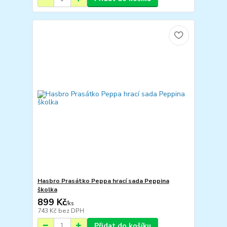
Hasbro Prasátko Peppa hrací sada Peppina
školka
899 Kč
/
ks
743 Kč
bez DPH
Přidat do košíku