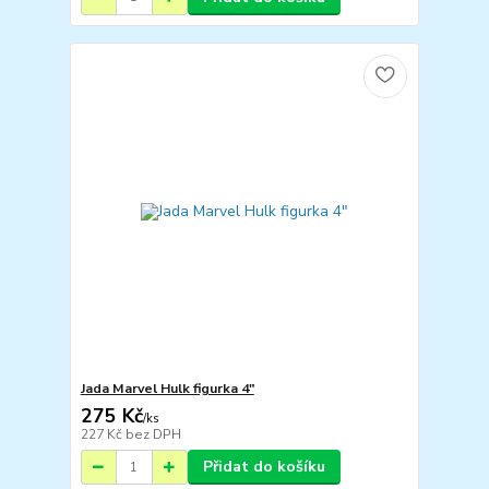
Jada Marvel Hulk figurka 4"
275 Kč
/
ks
227 Kč
bez DPH
Přidat do košíku