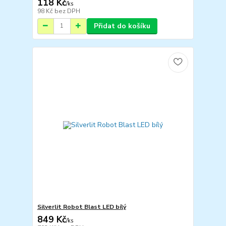
118 Kč
/
ks
98 Kč
bez DPH
Přidat do košíku
Silverlit Robot Blast LED bílý
849 Kč
/
ks