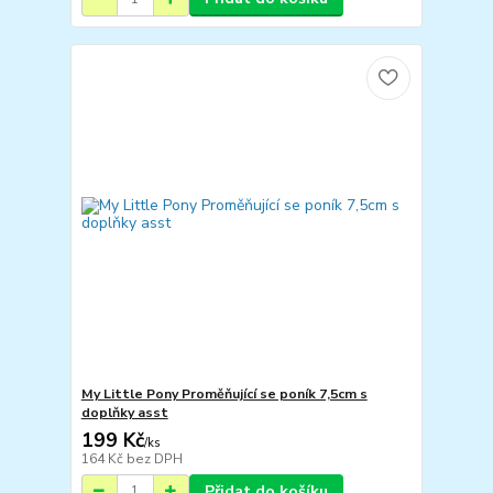
My Little Pony Proměňující se poník 7,5cm s
doplňky asst
199 Kč
/
ks
164 Kč
bez DPH
Přidat do košíku