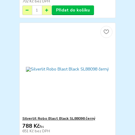
702 Kč
bez DPH
Přidat do košíku
Silverlit Robo Blast Black SL88098 černý
788 Kč
/
ks
651 Kč
bez DPH