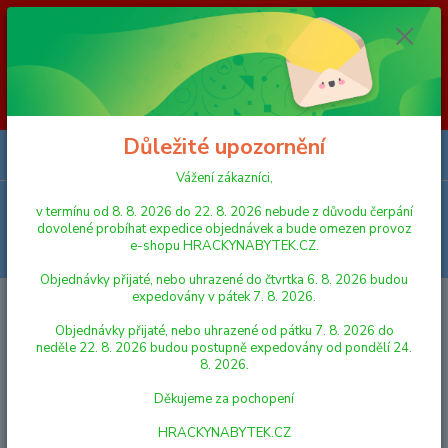
Vážení zákazníci, v termínu od 8. 8. 2026 do 23. 8. 2026 nebude z
důvodu čerpání dovolené probíhat expedice objednávek a bude omezen
provoz e-shopu HRACKYNABYTEK.CZ. Objednávky přijaté, nebo
uhrazené do čtvrtka 6. 8. 2026 budou expedovány v pátek 7. 8. 2026.
Objednávky přijaté, nebo uhrazené od pátku 7. 8. 2026 do neděle 23. 8.
2026 budou postupně expedovány od pondělí 24. 8. 2026. Děkujeme za
pochopení HRACKYNABYTEK.CZ
Důležité upozornění
0
ks
za
0,00 Kč
Vážení zákazníci,
Menu
v termínu od 8. 8. 2026 do 22. 8. 2026 nebude z důvodu čerpání
dovolené probíhat expedice objednávek a bude omezen provoz
e-shopu HRACKYNABYTEK.CZ.
Hledat
Objednávky přijaté, nebo uhrazené do čtvrtka 6. 8. 2026 budou
expedovány v pátek 7. 8. 2026.
Úvod
LEGO
LEGO® Movie
Objednávky přijaté, nebo uhrazené od pátku 7. 8. 2026 do
LEGO® Movie
neděle 22. 8. 2026 budou postupně expedovány od pondělí 24.
8. 2026.
V této kategorii nebylo nalezeno žádné zboží.
Děkujeme za pochopení
HRACKYNABYTEK.CZ