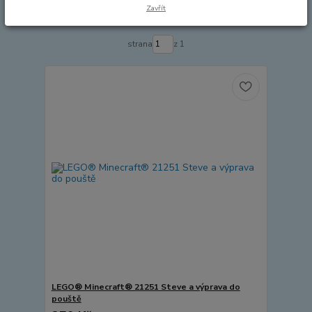
Zavřít
Zobrazuji 1-8 z 8
strana
z 1
LEGO® Minecraft® 21251 Steve a výprava do
pouště