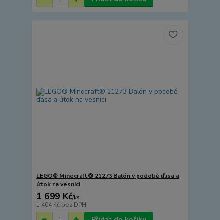
LEGO® Minecraft® 21273 Balón v podobě ďasa a
útok na vesnici
1 699 Kč
/
ks
1 404 Kč
bez DPH
Přidat do košíku