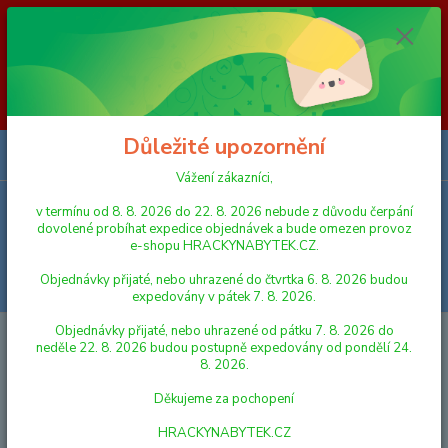
Vážení zákazníci, v termínu od 8. 8. 2026 do 23. 8. 2026 nebude z
důvodu čerpání dovolené probíhat expedice objednávek a bude omezen
provoz e-shopu HRACKYNABYTEK.CZ. Objednávky přijaté, nebo
uhrazené do čtvrtka 6. 8. 2026 budou expedovány v pátek 7. 8. 2026.
Objednávky přijaté, nebo uhrazené od pátku 7. 8. 2026 do neděle 23. 8.
2026 budou postupně expedovány od pondělí 24. 8. 2026. Děkujeme za
pochopení HRACKYNABYTEK.CZ
Důležité upozornění
0
ks
za
0,00 Kč
Vážení zákazníci,
v termínu od 8. 8. 2026 do 22. 8. 2026 nebude z důvodu čerpání
Menu
dovolené probíhat expedice objednávek a bude omezen provoz
e-shopu HRACKYNABYTEK.CZ.
Objednávky přijaté, nebo uhrazené do čtvrtka 6. 8. 2026 budou
Hledat
expedovány v pátek 7. 8. 2026.
Objednávky přijaté, nebo uhrazené od pátku 7. 8. 2026 do
Úvod
LEGO
LEGO® Minecraft
neděle 22. 8. 2026 budou postupně expedovány od pondělí 24.
8. 2026.
LEGO® Minecraft
Děkujeme za pochopení
Nejnovější
Nejlevnější
Nejdražší
HRACKYNABYTEK.CZ