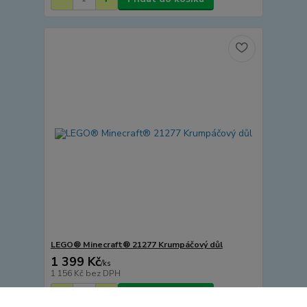
LEGO® Minecraft® 21277 Krumpáčový důl
1 399 Kč
/
ks
1 156 Kč
bez DPH
Přidat do košíku