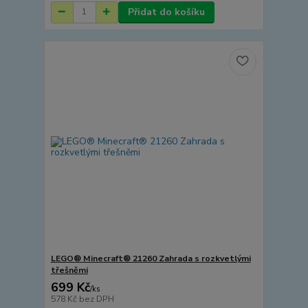
Přidat do košíku
LEGO® Minecraft® 21260 Zahrada s rozkvetlými
třešněmi
699 Kč
/
ks
578 Kč
bez DPH