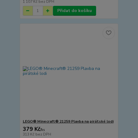
1 107 Kč
bez DPH
Přidat do košíku
LEGO® Minecraft® 21259 Plavba na pirátské lodi
379 Kč
/
ks
313 Kč
bez DPH