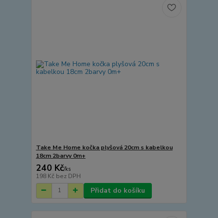
Take Me Home kočka plyšová 20cm s kabelkou
18cm 2barvy 0m+
240 Kč
/
ks
198 Kč
bez DPH
Přidat do košíku