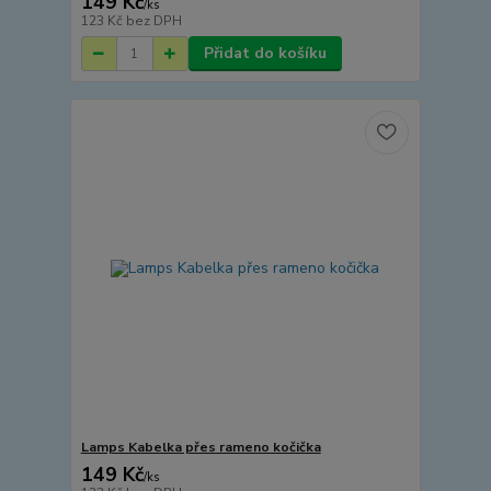
149 Kč
/
ks
123 Kč
bez DPH
Přidat do košíku
Lamps Kabelka přes rameno kočička
149 Kč
/
ks