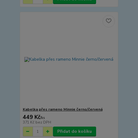
Kabelka přes rameno Minnie černo/červená
449 Kč
/
ks
371 Kč
bez DPH
Přidat do košíku