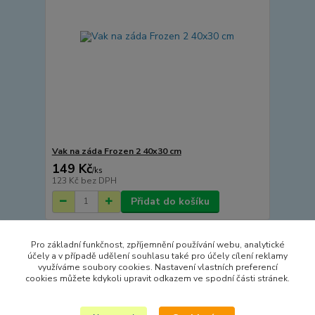
Vak na záda Frozen 2 40x30 cm
149 Kč
/
ks
123 Kč
bez DPH
Přidat do košíku
Pro základní funkčnost, zpříjemnění používání webu, analytické
Načíst další produkty (7)
účely a v případě udělení souhlasu také pro účely cílení reklamy
využíváme soubory cookies. Nastavení vlastních preferencí
strana
z 2
další
cookies můžete kdykoli upravit odkazem ve spodní části stránek.