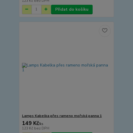
123 Kč
bez DPH
Přidat do košíku
Lamps Kabelka přes rameno mořská panna 1
149 Kč
/
ks
123 Kč
bez DPH