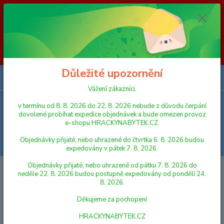
Vážení zákazníci, v termínu od 8. 8. 2026 do 23. 8. 2026 nebude z
důvodu čerpání dovolené probíhat expedice objednávek a bude omezen
provoz e-shopu HRACKYNABYTEK.CZ. Objednávky přijaté, nebo
uhrazené do čtvrtka 6. 8. 2026 budou expedovány v pátek 7. 8. 2026.
Objednávky přijaté, nebo uhrazené od pátku 7. 8. 2026 do neděle 23. 8.
2026 budou postupně expedovány od pondělí 24. 8. 2026. Děkujeme za
pochopení HRACKYNABYTEK.CZ
Důležité upozornění
0
ks
za
0,00 Kč
Vážení zákazníci,
v termínu od 8. 8. 2026 do 22. 8. 2026 nebude z důvodu čerpání
Menu
dovolené probíhat expedice objednávek a bude omezen provoz
e-shopu HRACKYNABYTEK.CZ.
Objednávky přijaté, nebo uhrazené do čtvrtka 6. 8. 2026 budou
Hledat
expedovány v pátek 7. 8. 2026.
Objednávky přijaté, nebo uhrazené od pátku 7. 8. 2026 do
Úvod
DĚTSKÉ BATOHY, KUFŘÍKY A TAŠKY
neděle 22. 8. 2026 budou postupně expedovány od pondělí 24.
8. 2026.
DĚTSKÉ BATOHY, KUFŘÍKY A
Děkujeme za pochopení
TAŠKY
HRACKYNABYTEK.CZ