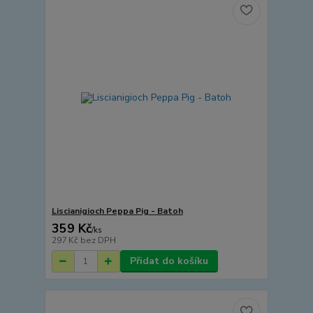
Liscianigioch Peppa Pig - Batoh
359 Kč
/
ks
297 Kč
bez DPH
Přidat do košíku