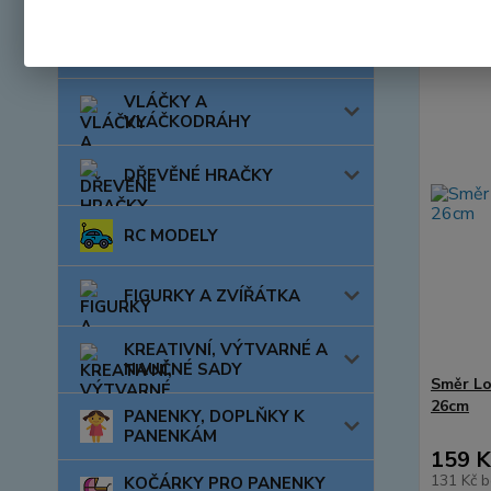
AUTA, LODĚ, LETADLA
VLÁČKY A
VLÁČKODRÁHY
DŘEVĚNÉ HRAČKY
RC MODELY
FIGURKY A ZVÍŘÁTKA
KREATIVNÍ, VÝTVARNÉ A
NAUČNÉ SADY
Směr Lo
26cm
PANENKY, DOPLŇKY K
PANENKÁM
159 K
131 Kč
b
KOČÁRKY PRO PANENKY