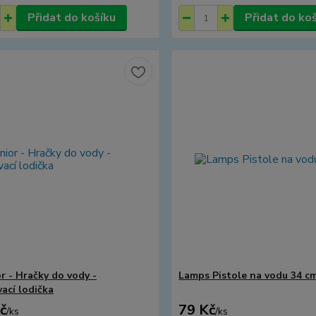
Přidat do košíku
Přidat do ko
r - Hračky do vody -
Lamps Pistole na vodu 34 c
ací lodička
č
79 Kč
/
ks
/
ks