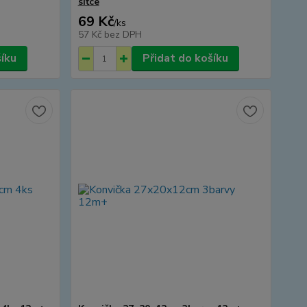
síťce
69 Kč
/
ks
57 Kč
bez DPH
šíku
Přidat do košíku