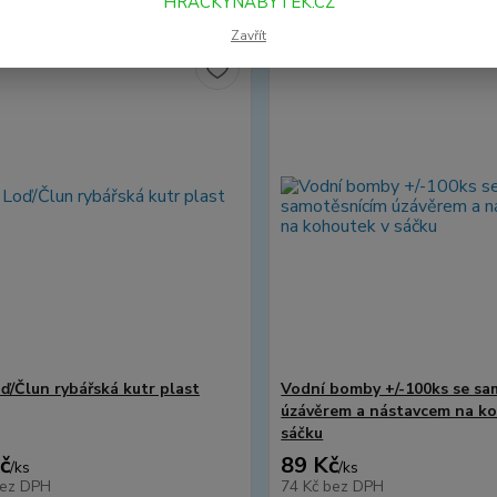
HRACKYNABYTEK.CZ
Zavřít
ď/Člun rybářská kutr plast
Vodní bomby +/-100ks se sa
úzávěrem a nástavcem na k
sáčku
č
89 Kč
/
ks
/
ks
ez DPH
74 Kč
bez DPH