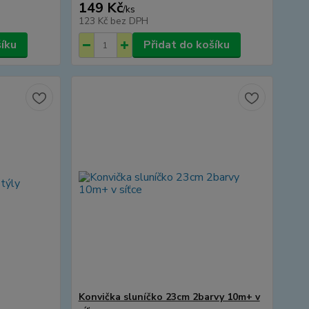
149 Kč
/
ks
123 Kč
bez DPH
šíku
Přidat do košíku
Konvička sluníčko 23cm 2barvy 10m+ v