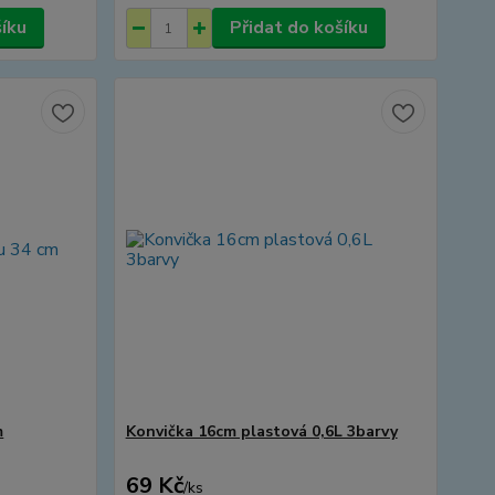
šíku
Přidat do košíku
m
Konvička 16cm plastová 0,6L 3barvy
69 Kč
/
ks