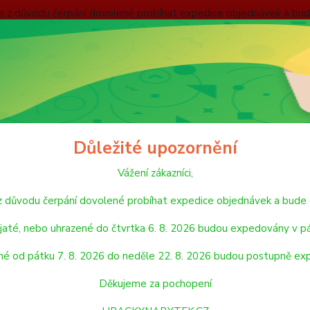
nebude z důvodu čerpání dovolené probíhat expedice objednávek
 v pátek 7. 8. 2026. Objednávky přijaté, nebo uhrazené od pátku
pondělí 24. 8. 2026. Děkujeme za pochopení HRACKYNABYTEK.C
ODMÍNKY
ZÁSADY OCHRANY OSOBNÍCH ÚDAJŮ
REKLAMAČNÍ ŘÁD
Hledat
Důležité upozornění
Vážení zákazníci,
NAFUKOVAČKY A HRAČKY K VODĚ
HRAČKY DO BAZÉNU
de z důvodu čerpání dovolené probíhat expedice objednávek a 
ČKY DO BAZÉNU
jaté, nebo uhrazené do čtvrtka 6. 8. 2026 budou expedovány v pá
né od pátku 7. 8. 2026 do neděle 22. 8. 2026 budou postupně ex
jší
Nejlevnější
Nejdražší
Děkujeme za pochopení
1-15 z 40