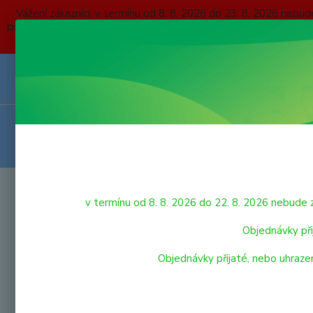
Vážení zákazníci, v termínu od 8. 8. 2026 do 23. 8. 2026 
přijaté, nebo uhrazené do čtvrtka 6. 8. 2026 budou expedovány
O NÁS
KONTAKTY
DOPRAVA A PLATBA
OBCHODNÍ P
VRÁCENÍ ZBOŽÍ
HRAČKY
Úvod
v termínu od 8. 8. 2026 do 22. 8. 2026 nebu
HRA
LEGO
Objednávky při
Objednávky přijaté, nebo uhraze
VÝPRODEJ HRAČEK
Nejnově
PRO NEJMENŠÍ
Zobrazuji 