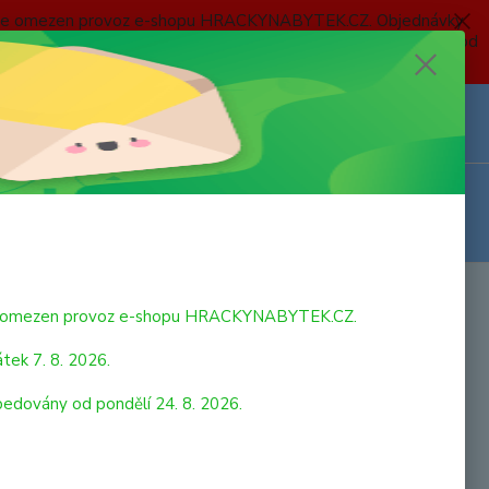
 a bude omezen provoz e-shopu HRACKYNABYTEK.CZ. Objednávky
 7. 8. 2026 do neděle 23. 8. 2026 budou postupně expedovány od
Z
Přihlášení
0
ks
za
0,00 Kč
bude omezen provoz e-shopu HRACKYNABYTEK.CZ.
tek 7. 8. 2026.
pedovány od pondělí 24. 8. 2026.
strana
z 3
další