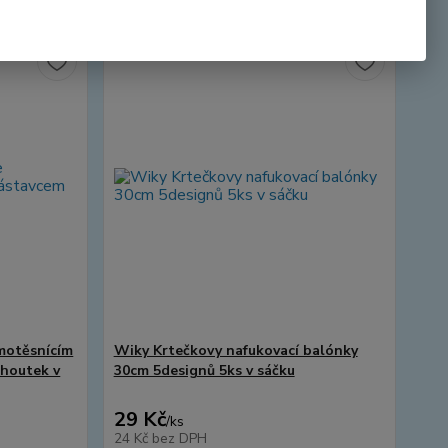
motěsnícím
Wiky Krtečkovy nafukovací balónky
ohoutek v
30cm 5designů 5ks v sáčku
29 Kč
/
ks
24 Kč
bez DPH