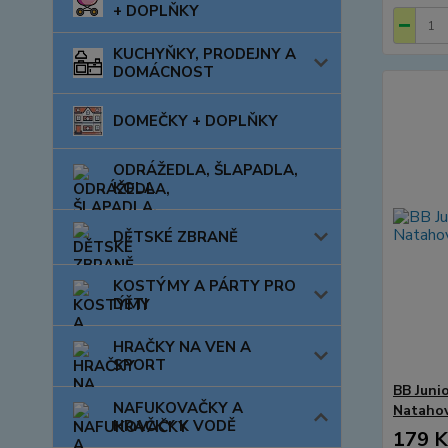
+ DOPLŇKY
KUCHYŇKY, PRODEJNY A
DOMÁCNOST
DOMEČKY + DOPLŇKY
ODRÁŽEDLA, ŠLAPADLA,
KOLA
DĚTSKÉ ZBRANĚ
KOSTÝMY A PÁRTY PRO
DĚTI
HRAČKY NA VEN A
SPORT
BB Junio
NAFUKOVAČKY A
Natahov
HRAČKY K VODĚ
179 K