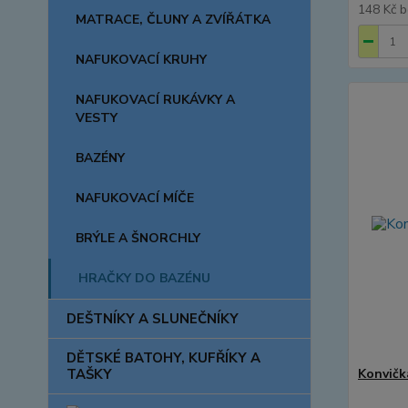
148 Kč
b
MATRACE, ČLUNY A ZVÍŘÁTKA
NAFUKOVACÍ KRUHY
NAFUKOVACÍ RUKÁVKY A
VESTY
BAZÉNY
NAFUKOVACÍ MÍČE
BRÝLE A ŠNORCHLY
HRAČKY DO BAZÉNU
DEŠTNÍKY A SLUNEČNÍKY
DĚTSKÉ BATOHY, KUFŘÍKY A
TAŠKY
Konvičk