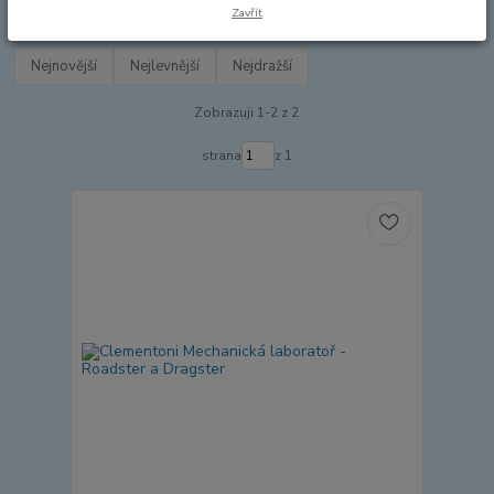
OSTATNÍ
Zavřít
Nejnovější
Nejlevnější
Nejdražší
Zobrazuji 1-2 z 2
strana
z 1