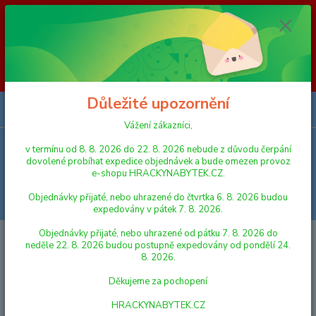
Vážení zákazníci, v termínu od 8. 8. 2026 do 23. 8. 2026 nebude z
důvodu čerpání dovolené probíhat expedice objednávek a bude omezen
provoz e-shopu HRACKYNABYTEK.CZ. Objednávky přijaté, nebo
uhrazené do čtvrtka 6. 8. 2026 budou expedovány v pátek 7. 8. 2026.
Objednávky přijaté, nebo uhrazené od pátku 7. 8. 2026 do neděle 23. 8.
2026 budou postupně expedovány od pondělí 24. 8. 2026. Děkujeme za
pochopení HRACKYNABYTEK.CZ
Důležité upozornění
0
ks
za
0,00 Kč
Vážení zákazníci,
v termínu od 8. 8. 2026 do 22. 8. 2026 nebude z důvodu čerpání
Menu
dovolené probíhat expedice objednávek a bude omezen provoz
e-shopu HRACKYNABYTEK.CZ.
Objednávky přijaté, nebo uhrazené do čtvrtka 6. 8. 2026 budou
Hledat
expedovány v pátek 7. 8. 2026.
Objednávky přijaté, nebo uhrazené od pátku 7. 8. 2026 do
Úvod
STAVEBNICE
CLEMENTONI
neděle 22. 8. 2026 budou postupně expedovány od pondělí 24.
8. 2026.
CLEMENTONI
Děkujeme za pochopení
ANGRY BIRDS
HRACKYNABYTEK.CZ