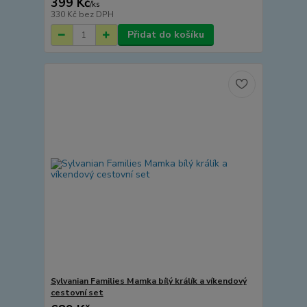
399 Kč
/
ks
330 Kč
bez DPH
Přidat do košíku
Sylvanian Families Mamka bílý králík a víkendový
cestovní set