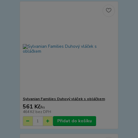
Sylvanian Families Duhový vláček s obláčkem
561 Kč
/
ks
464 Kč
bez DPH
Přidat do košíku