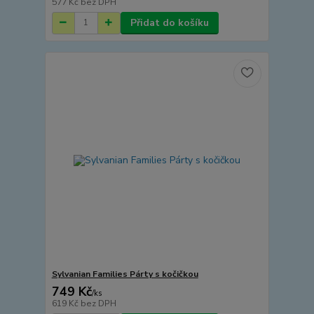
577 Kč
bez DPH
Přidat do košíku
Sylvanian Families Párty s kočičkou
749 Kč
/
ks
619 Kč
bez DPH