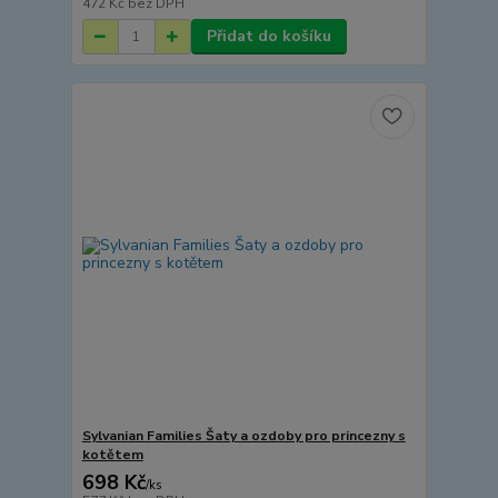
472 Kč
bez DPH
Přidat do košíku
Sylvanian Families Šaty a ozdoby pro princezny s
kotětem
698 Kč
/
ks