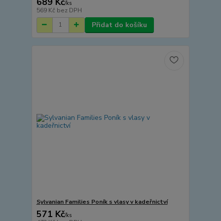
689 Kč
/
ks
569 Kč
bez DPH
Přidat do košíku
Sylvanian Families Poník s vlasy v kadeřnictví
571 Kč
/
ks