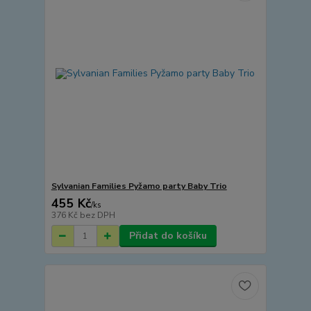
Sylvanian Families Pyžamo party Baby Trio
455 Kč
/
ks
376 Kč
bez DPH
Přidat do košíku