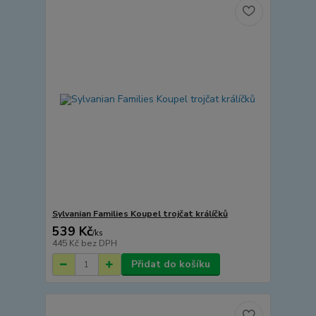
Sylvanian Families Koupel trojčat králíčků
539 Kč
/
ks
445 Kč
bez DPH
Přidat do košíku