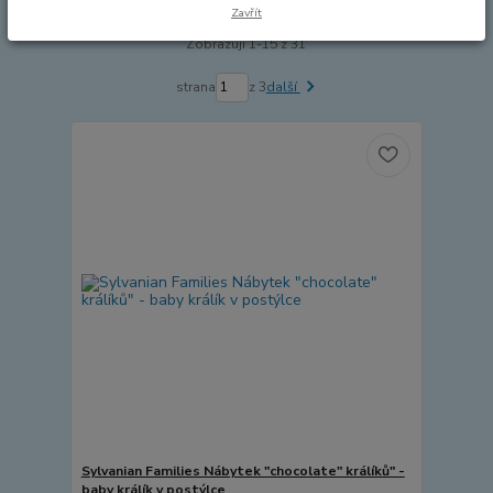
Zavřít
Zobrazuji 1-15 z 31
strana
z 3
další
Sylvanian Families Nábytek "chocolate" králíků" -
baby králík v postýlce