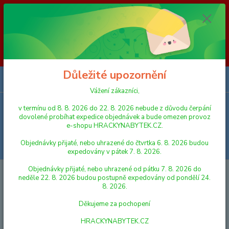
Vážení zákazníci, v termínu od 8. 8. 2026 do 23. 8. 2026 nebude z
důvodu čerpání dovolené probíhat expedice objednávek a bude omezen
provoz e-shopu HRACKYNABYTEK.CZ. Objednávky přijaté, nebo
uhrazené do čtvrtka 6. 8. 2026 budou expedovány v pátek 7. 8. 2026.
Objednávky přijaté, nebo uhrazené od pátku 7. 8. 2026 do neděle 23. 8.
2026 budou postupně expedovány od pondělí 24. 8. 2026. Děkujeme za
pochopení HRACKYNABYTEK.CZ
Důležité upozornění
0
ks
za
0,00 Kč
Vážení zákazníci,
v termínu od 8. 8. 2026 do 22. 8. 2026 nebude z důvodu čerpání
Menu
dovolené probíhat expedice objednávek a bude omezen provoz
e-shopu HRACKYNABYTEK.CZ.
Objednávky přijaté, nebo uhrazené do čtvrtka 6. 8. 2026 budou
Hledat
expedovány v pátek 7. 8. 2026.
Objednávky přijaté, nebo uhrazené od pátku 7. 8. 2026 do
Úvod
FIGURKY A ZVÍŘÁTKA
SYLVANIAN FAMILIES
Figurky a
neděle 22. 8. 2026 budou postupně expedovány od pondělí 24.
nábytek
8. 2026.
Figurky a nábytek
Děkujeme za pochopení
HRACKYNABYTEK.CZ
Nejnovější
Nejlevnější
Nejdražší