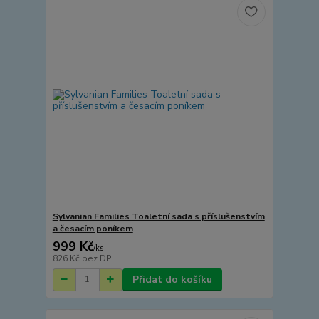
Sylvanian Families Toaletní sada s příslušenstvím
a česacím poníkem
999 Kč
/
ks
826 Kč
bez DPH
Přidat do košíku