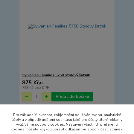
Sylvanian Families 5758 Stylový šatník
875 Kč
/
ks
723 Kč
bez DPH
Přidat do košíku
Pro základní funkčnost, zpříjemnění používání webu, analytické
Načíst další produkty (15)
účely a v případě udělení souhlasu také pro účely cílení reklamy
využíváme soubory cookies. Nastavení vlastních preferencí
strana
z 3
další
cookies můžete kdykoli upravit odkazem ve spodní části stránek.