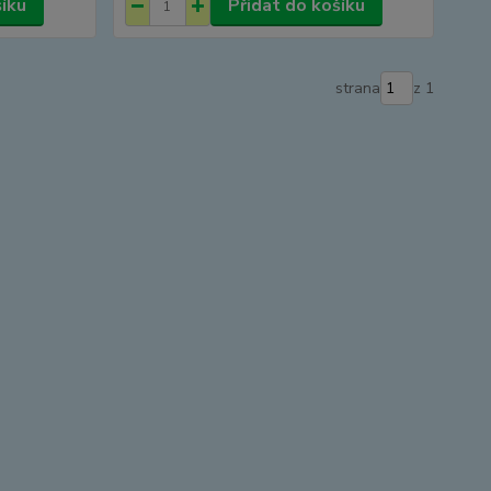
šíku
Přidat do košíku
strana
z 1