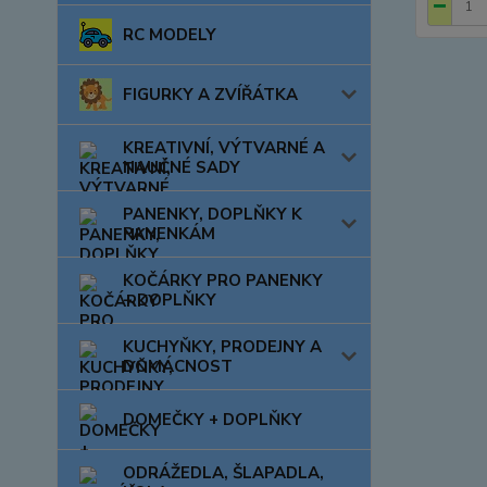
RC MODELY
FIGURKY A ZVÍŘÁTKA
KREATIVNÍ, VÝTVARNÉ A
NAUČNÉ SADY
PANENKY, DOPLŇKY K
PANENKÁM
KOČÁRKY PRO PANENKY
+ DOPLŇKY
KUCHYŇKY, PRODEJNY A
DOMÁCNOST
DOMEČKY + DOPLŇKY
ODRÁŽEDLA, ŠLAPADLA,