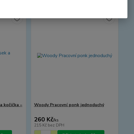
a kočička –
Woody Pracovní ponk jednoduchý
260 Kč
/
ks
215 Kč
bez DPH