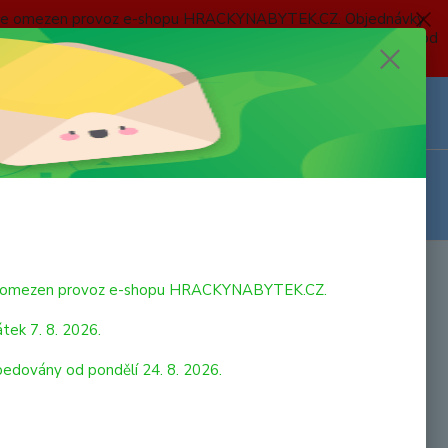
 a bude omezen provoz e-shopu HRACKYNABYTEK.CZ. Objednávky
 7. 8. 2026 do neděle 23. 8. 2026 budou postupně expedovány od
Z
Přihlášení
0
ks
za
0,00 Kč
bude omezen provoz e-shopu HRACKYNABYTEK.CZ.
tek 7. 8. 2026.
pedovány od pondělí 24. 8. 2026.
strana
z 1