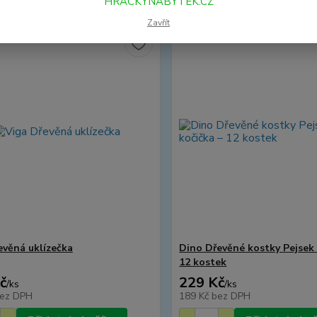
HRACKYNABYTEK.CZ
Zavřít
evěná uklízečka
Dino Dřevěné kostky Pejsek 
12 kostek
č
229 Kč
/
ks
/
ks
ez DPH
189 Kč
bez DPH