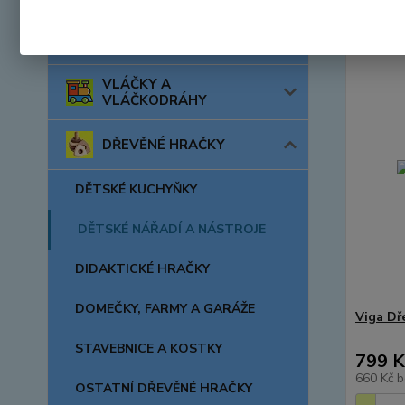
AUTA, LODĚ, LETADLA
VLÁČKY A
VLÁČKODRÁHY
DŘEVĚNÉ HRAČKY
DĚTSKÉ KUCHYŇKY
DĚTSKÉ NÁŘADÍ A NÁSTROJE
DIDAKTICKÉ HRAČKY
DOMEČKY, FARMY A GARÁŽE
Viga Dř
STAVEBNICE A KOSTKY
799 K
660 Kč
b
OSTATNÍ DŘEVĚNÉ HRAČKY