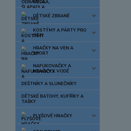
KOLA
DĚTSKÉ ZBRANĚ
KOSTÝMY A PÁRTY PRO
DĚTI
HRAČKY NA VEN A
SPORT
NAFUKOVAČKY A
HRAČKY K VODĚ
DEŠTNÍKY A SLUNEČNÍKY
DĚTSKÉ BATOHY, KUFŘÍKY A
TAŠKY
PLYŠOVÉ HRAČKY