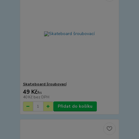
Skateboard šroubovací
49 Kč
/
ks
40 Kč
bez DPH
Přidat do košíku