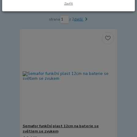
Zavřít
Zobrazuji 1-15 z 25
strana
z 2
další
Semafor funkční plast 12cm na baterie se
světlem se zvukem