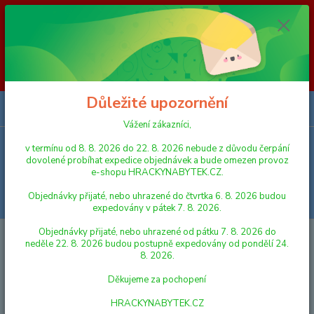
Vážení zákazníci, v termínu od 8. 8. 2026 do 23. 8. 2026 nebude z
důvodu čerpání dovolené probíhat expedice objednávek a bude omezen
provoz e-shopu HRACKYNABYTEK.CZ. Objednávky přijaté, nebo
uhrazené do čtvrtka 6. 8. 2026 budou expedovány v pátek 7. 8. 2026.
Objednávky přijaté, nebo uhrazené od pátku 7. 8. 2026 do neděle 23. 8.
2026 budou postupně expedovány od pondělí 24. 8. 2026. Děkujeme za
pochopení HRACKYNABYTEK.CZ
Důležité upozornění
0
ks
za
0,00 Kč
Vážení zákazníci,
v termínu od 8. 8. 2026 do 22. 8. 2026 nebude z důvodu čerpání
Menu
dovolené probíhat expedice objednávek a bude omezen provoz
e-shopu HRACKYNABYTEK.CZ.
Objednávky přijaté, nebo uhrazené do čtvrtka 6. 8. 2026 budou
Hledat
expedovány v pátek 7. 8. 2026.
Objednávky přijaté, nebo uhrazené od pátku 7. 8. 2026 do
Úvod
AUTA, LODĚ, LETADLA
MOTORKY A ČTYŘKOLKY
neděle 22. 8. 2026 budou postupně expedovány od pondělí 24.
8. 2026.
MOTORKY A ČTYŘKOLKY
Děkujeme za pochopení
Nejnovější
Nejlevnější
Nejdražší
HRACKYNABYTEK.CZ