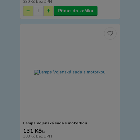
330 Kč
bez DPH
Přidat do košíku
Lamps Vojenská sada s motorkou
131 Kč
/
ks
108 Kč
bez DPH