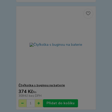
Čtyřkolka s buginou na baterie
374 Kč
/
ks
309 Kč
bez DPH
Přidat do košíku