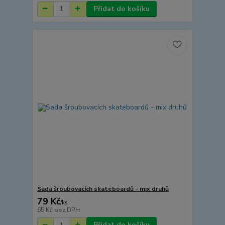
Přidat do košíku
Sada šroubovacích skateboardů - mix druhů
79 Kč
/
ks
65 Kč
bez DPH
Přidat do košíku