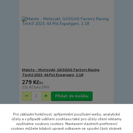
Maisto - Motocykl, GASGAS Factory Racing
Tech3 2023, 44 Pol Espargaro, 1:18
279 Kč
/
ks
231 Kč
bez DPH
Přidat do košíku
Pro základní funkčnost, zpříjemnění používání webu, analytické
Načíst další produkty (10)
účely a v případě udělení souhlasu také pro účely cílení reklamy
využíváme soubory cookies. Nastavení vlastních preferencí
strana
z 2
další
cookies můžete kdykoli upravit odkazem ve spodní části stránek.