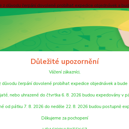
nebude z důvodu čerpání dovolené probíhat expedice objednávek
 v pátek 7. 8. 2026. Objednávky přijaté, nebo uhrazené od pátku
pondělí 24. 8. 2026. Děkujeme za pochopení HRACKYNABYTEK.C
ODMÍNKY
ZÁSADY OCHRANY OSOBNÍCH ÚDAJŮ
REKLAMAČNÍ ŘÁD
Hledat
Důležité upozornění
Vážení zákazníci,
DĚTSKÉ ZBRANĚ
de z důvodu čerpání dovolené probíhat expedice objednávek a 
SKÉ ZBRANĚ
jaté, nebo uhrazené do čtvrtka 6. 8. 2026 budou expedovány v pá
né od pátku 7. 8. 2026 do neděle 22. 8. 2026 budou postupně ex
PISTOLE
VOD
Děkujeme za pochopení
 A KUŠE