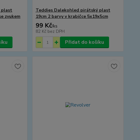
 plast
Teddies Dalekohled pirátský plast
 se zvukem
19cm 2 barvy v krabičce 5x19x5cm
99 Kč
/
ks
82 Kč
bez DPH
šíku
Přidat do košíku