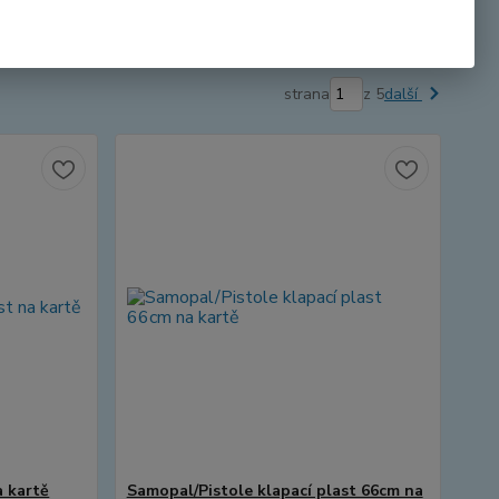
strana
z 5
další
a kartě
Samopal/Pistole klapací plast 66cm na