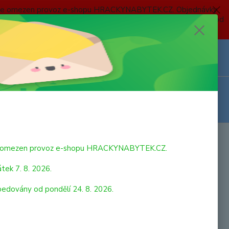
 a bude omezen provoz e-shopu HRACKYNABYTEK.CZ. Objednávky
 7. 8. 2026 do neděle 23. 8. 2026 budou postupně expedovány od
Z
Přihlášení
0
ks
za
0,00 Kč
bude omezen provoz e-shopu HRACKYNABYTEK.CZ.
tek 7. 8. 2026.
pedovány od pondělí 24. 8. 2026.
NÍ PISTOLE
MEČE