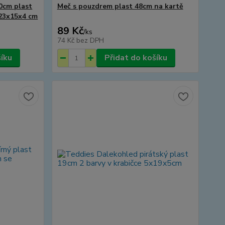
20cm plast
Meč s pouzdrem plast 48cm na kartě
 23x15x4 cm
89 Kč
/
ks
74 Kč
bez DPH
šíku
Přidat do košíku