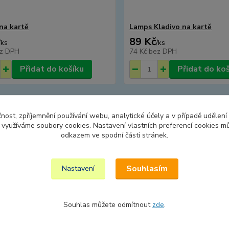
 na kartě
Lamps Kladivo na kartě
89 Kč
/
ks
/
ks
z DPH
74 Kč
bez DPH
Přidat do košíku
Přidat do ko
další produkty (15)
čnost, zpříjemnění používání webu, analytické účely a v případě udělení
y využíváme soubory cookies. Nastavení vlastních preferencí cookies mů
odkazem ve spodní části stránek.
Souhlasím
Nastavení
Souhlas můžete odmítnout
zde
.