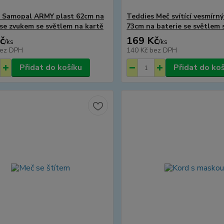
 Samopal ARMY plast 62cm na
Teddies Meč svítící vesmírný
 se zvukem se světlem na kartě
73cm na baterie se světlem
č
169 Kč
/
ks
/
ks
ez DPH
140 Kč
bez DPH
Přidat do košíku
Přidat do ko