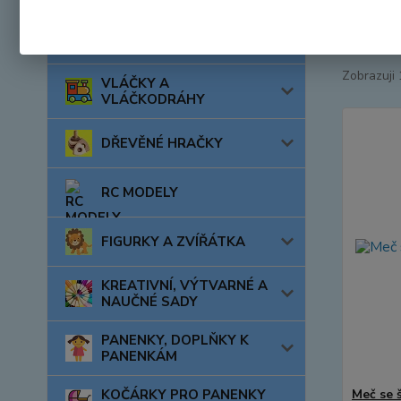
Nejnově
AUTA, LODĚ, LETADLA
Zobrazuji 
VLÁČKY A
VLÁČKODRÁHY
DŘEVĚNÉ HRAČKY
RC MODELY
FIGURKY A ZVÍŘÁTKA
KREATIVNÍ, VÝTVARNÉ A
NAUČNÉ SADY
PANENKY, DOPLŇKY K
PANENKÁM
KOČÁRKY PRO PANENKY
Meč se 