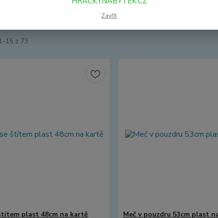
HRACKYNABYTEK.CZ
jší
Nejlevnější
Nejdražší
Zavřít
1-15 z 73
štítem plast 48cm na kartě
Meč v pouzdru 53cm plast n