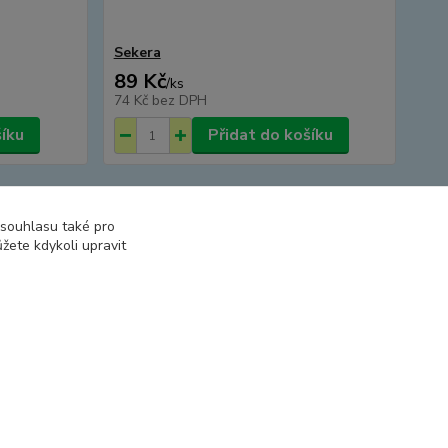
Sekera
89 Kč
/
ks
74 Kč
bez DPH
šíku
Přidat do košíku
strana
z 5
další
 souhlasu také pro
žete kdykoli upravit
Vytvořeno na
Eshop-rychle.cz