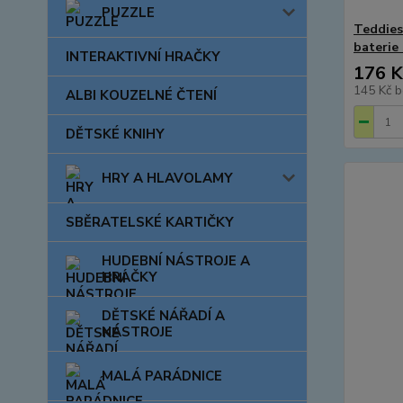
PUZZLE
Teddies
baterie
INTERAKTIVNÍ HRAČKY
176 K
145 Kč
b
ALBI KOUZELNÉ ČTENÍ
DĚTSKÉ KNIHY
HRY A HLAVOLAMY
SBĚRATELSKÉ KARTIČKY
HUDEBNÍ NÁSTROJE A
HRAČKY
DĚTSKÉ NÁŘADÍ A
NÁSTROJE
MALÁ PARÁDNICE