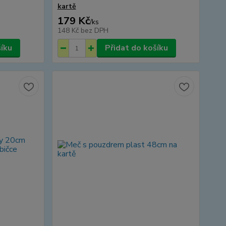
kartě
179 Kč
/
ks
148 Kč
bez DPH
šíku
Přidat do košíku