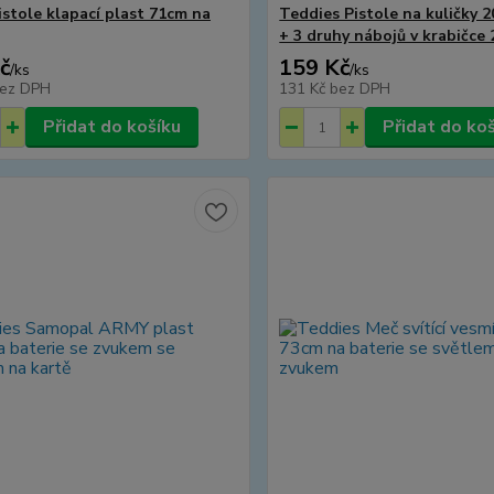
istole klapací plast 71cm na
Teddies Pistole na kuličky 
+ 3 druhy nábojů v krabičce
č
159 Kč
/
ks
/
ks
ez DPH
131 Kč
bez DPH
Přidat do košíku
Přidat do ko