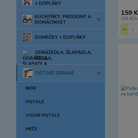
+ DOPLŇKY
159 K
KUCHYŇKY, PRODEJNY A
131 Kč
b
DOMÁCNOST
DOMEČKY + DOPLŇKY
ODRÁŽEDLA, ŠLAPADLA,
KOLA
DĚTSKÉ ZBRANĚ
NERF
PISTOLE
VODNÍ PISTOLE
MEČE