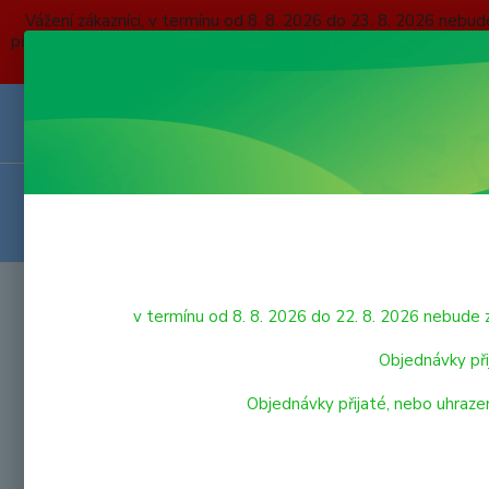
Vážení zákazníci, v termínu od 8. 8. 2026 do 23. 8. 2026 
přijaté, nebo uhrazené do čtvrtka 6. 8. 2026 budou expedovány
O NÁS
KONTAKTY
DOPRAVA A PLATBA
OBCHODNÍ P
VRÁCENÍ ZBOŽÍ
HRAČKY
Úvod
v termínu od 8. 8. 2026 do 22. 8. 2026 nebu
DĚT
LEGO
Objednávky při
Objednávky přijaté, nebo uhraze
NERF
VÝPRODEJ HRAČEK
LUKY
PRO NEJMENŠÍ