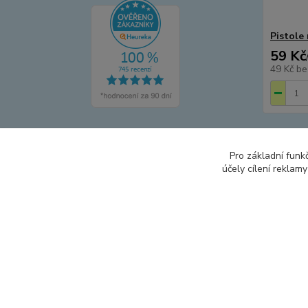
Pistole
59 Kč
49 Kč
be
Načíst 
Pro základní funk
účely cílení reklam