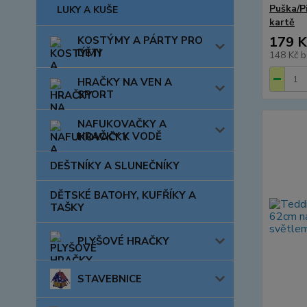
Puška/P
LUKY A KUŠE
kartě
179 K
KOSTÝMY A PÁRTY PRO
DĚTI
148 Kč
b
HRAČKY NA VEN A
SPORT
NAFUKOVAČKY A
HRAČKY K VODĚ
DEŠTNÍKY A SLUNEČNÍKY
DĚTSKÉ BATOHY, KUFŘÍKY A
TAŠKY
PLYŠOVÉ HRAČKY
STAVEBNICE