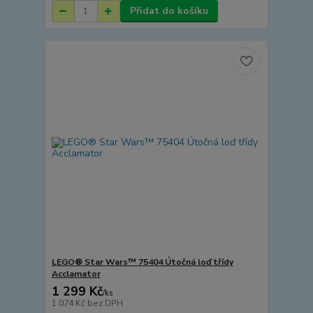
Přidat do košíku
LEGO® Star Wars™ 75404 Útočná loď třídy
Acclamator
1 299 Kč
/
ks
1 074 Kč
bez DPH