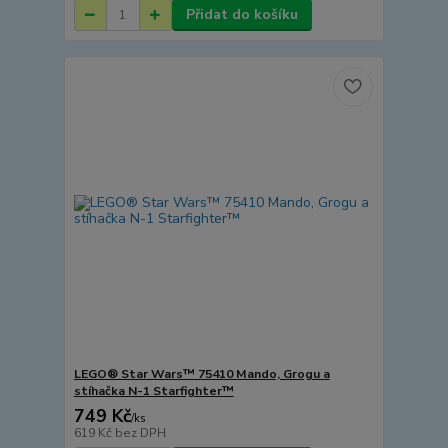
Přidat do košíku
LEGO® Star Wars™ 75410 Mando, Grogu a
stíhačka N-1 Starfighter™
749 Kč
/
ks
619 Kč
bez DPH