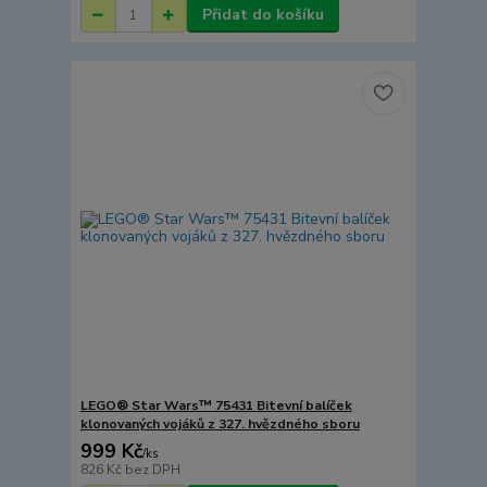
Přidat do košíku
LEGO® Star Wars™ 75431 Bitevní balíček
klonovaných vojáků z 327. hvězdného sboru
999 Kč
/
ks
826 Kč
bez DPH