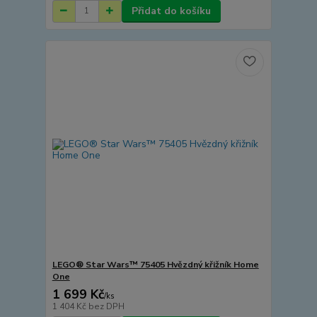
Přidat do košíku
LEGO® Star Wars™ 75405 Hvězdný křižník Home
One
1 699 Kč
/
ks
1 404 Kč
bez DPH