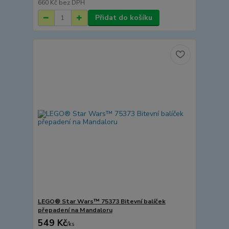
660 Kč
bez DPH
Přidat do košíku
LEGO® Star Wars™ 75373 Bitevní balíček
přepadení na Mandaloru
549 Kč
/
ks