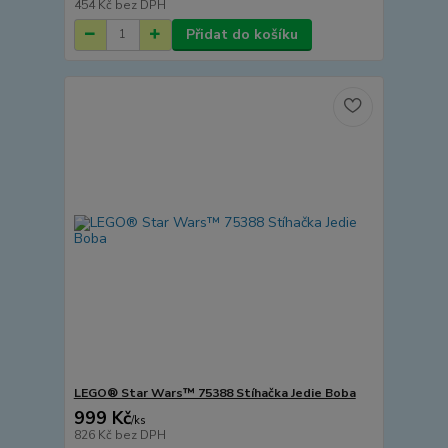
454 Kč
bez DPH
Přidat do košíku
LEGO® Star Wars™ 75388 Stíhačka Jedie Boba
999 Kč
/
ks
826 Kč
bez DPH