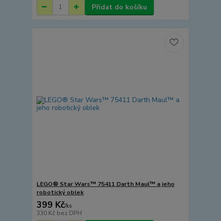
Přidat do košíku
LEGO® Star Wars™ 75411 Darth Maul™ a jeho
robotický oblek
399 Kč
/
ks
330 Kč
bez DPH