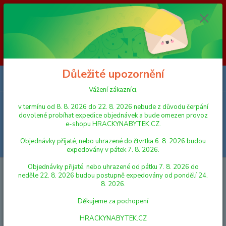
Vážení zákazníci, v termínu od 8. 8. 2026 do 23. 8. 2026 nebude z
důvodu čerpání dovolené probíhat expedice objednávek a bude omezen
provoz e-shopu HRACKYNABYTEK.CZ. Objednávky přijaté, nebo
uhrazené do čtvrtka 6. 8. 2026 budou expedovány v pátek 7. 8. 2026.
Objednávky přijaté, nebo uhrazené od pátku 7. 8. 2026 do neděle 23. 8.
2026 budou postupně expedovány od pondělí 24. 8. 2026. Děkujeme za
pochopení HRACKYNABYTEK.CZ
Důležité upozornění
0
ks
za
0,00 Kč
Vážení zákazníci,
v termínu od 8. 8. 2026 do 22. 8. 2026 nebude z důvodu čerpání
Menu
dovolené probíhat expedice objednávek a bude omezen provoz
e-shopu HRACKYNABYTEK.CZ.
Objednávky přijaté, nebo uhrazené do čtvrtka 6. 8. 2026 budou
Hledat
expedovány v pátek 7. 8. 2026.
Objednávky přijaté, nebo uhrazené od pátku 7. 8. 2026 do
Úvod
LEGO
LEGO® Star Wars™
neděle 22. 8. 2026 budou postupně expedovány od pondělí 24.
8. 2026.
LEGO® Star Wars™
Děkujeme za pochopení
Nejnovější
Nejlevnější
Nejdražší
HRACKYNABYTEK.CZ