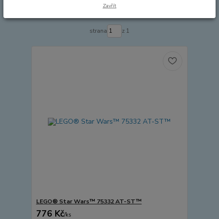
Zavřít
Zobrazuji 1-11 z 11
strana
z 1
LEGO® Star Wars™ 75332 AT-ST™
776 Kč
/
ks