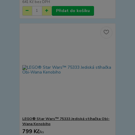
641 Kč
bez DPH
Přidat do košíku
LEGO® Star Wars™ 75333 Jediská stíhačka Obi-
Wana Kenobiho
799 Kč
/
ks