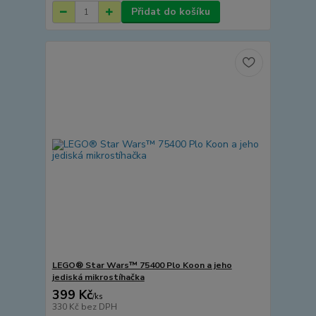
Přidat do košíku
LEGO® Star Wars™ 75400 Plo Koon a jeho
jediská mikrostíhačka
399 Kč
/
ks
330 Kč
bez DPH