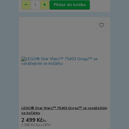
Přidat do košíku
LEGO® Star Wars™ 75403 Grogu™ ve vznášejícím
se kočárku
2 499 Kč
/
ks
2 065 Kč
bez DPH