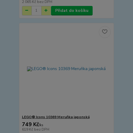
2 065 Kč
bez DPH
Přidat do košíku
LEGO® Icons 10369 Meruňka japonská
749 Kč
/
ks
619 Kč
bez DPH