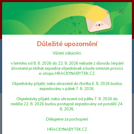
Vážení zákazníci, v termínu od 8. 8. 2026 do 23. 8. 2026 nebude z
důvodu čerpání dovolené probíhat expedice objednávek a bude omezen
provoz e-shopu HRACKYNABYTEK.CZ. Objednávky přijaté, nebo
uhrazené do čtvrtka 6. 8. 2026 budou expedovány v pátek 7. 8. 2026.
Objednávky přijaté, nebo uhrazené od pátku 7. 8. 2026 do neděle 23. 8.
2026 budou postupně expedovány od pondělí 24. 8. 2026. Děkujeme za
pochopení HRACKYNABYTEK.CZ
Důležité upozornění
0
ks
za
0,00 Kč
Vážení zákazníci,
v termínu od 8. 8. 2026 do 22. 8. 2026 nebude z důvodu čerpání
Menu
dovolené probíhat expedice objednávek a bude omezen provoz
e-shopu HRACKYNABYTEK.CZ.
Objednávky přijaté, nebo uhrazené do čtvrtka 6. 8. 2026 budou
Hledat
expedovány v pátek 7. 8. 2026.
Objednávky přijaté, nebo uhrazené od pátku 7. 8. 2026 do
Úvod
LEGO
LEGO® Iconic
neděle 22. 8. 2026 budou postupně expedovány od pondělí 24.
8. 2026.
LEGO® Iconic
Děkujeme za pochopení
Nejnovější
Nejlevnější
Nejdražší
HRACKYNABYTEK.CZ