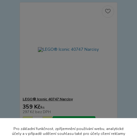
LEGO® Iconic 40747 Narcisy
359 Kč
/
ks
297 Kč
bez DPH
Přidat do košíku
Pro základní funkčnost, zpříjemnění používání webu, analytické
účely a v případě udělení souhlasu také pro účely cílení reklamy