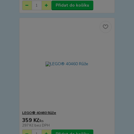
Přidat do košíku
LEGO® 40460 Růže
359 Kč
/
ks
297 Kč
bez DPH