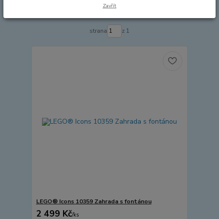
Zavřít
Zobrazuji 1-6 z 6
strana
z 1
LEGO® Icons 10359 Zahrada s fontánou
2 499 Kč
/
ks