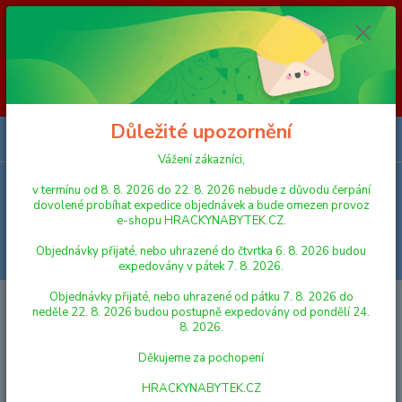
Vážení zákazníci, v termínu od 8. 8. 2026 do 23. 8. 2026 nebude z
důvodu čerpání dovolené probíhat expedice objednávek a bude omezen
provoz e-shopu HRACKYNABYTEK.CZ. Objednávky přijaté, nebo
uhrazené do čtvrtka 6. 8. 2026 budou expedovány v pátek 7. 8. 2026.
Objednávky přijaté, nebo uhrazené od pátku 7. 8. 2026 do neděle 23. 8.
2026 budou postupně expedovány od pondělí 24. 8. 2026. Děkujeme za
pochopení HRACKYNABYTEK.CZ
Důležité upozornění
0
ks
za
0,00 Kč
Vážení zákazníci,
v termínu od 8. 8. 2026 do 22. 8. 2026 nebude z důvodu čerpání
Menu
dovolené probíhat expedice objednávek a bude omezen provoz
e-shopu HRACKYNABYTEK.CZ.
Objednávky přijaté, nebo uhrazené do čtvrtka 6. 8. 2026 budou
Hledat
expedovány v pátek 7. 8. 2026.
Objednávky přijaté, nebo uhrazené od pátku 7. 8. 2026 do
Úvod
DEKORACE DO DĚTSKÝCH POKOJŮ
Nástěnné dekorace
neděle 22. 8. 2026 budou postupně expedovány od pondělí 24.
8. 2026.
Nástěnné dekorace
Děkujeme za pochopení
Nejnovější
Nejlevnější
Nejdražší
HRACKYNABYTEK.CZ