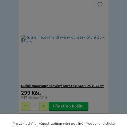
Ručně malovaný dřevěný obrázek Sloni 25 x 33 cm
299 Kč
/
ks
247 Kč
bez DPH
Přidat do košíku
Pro základní funkčnost, zpříjemnění používání webu, analytické
Načíst další produkty (10)