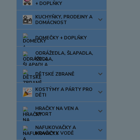
+ DOPLŇKY
KUCHYŇKY, PRODEJNY A
DOMÁCNOST
DOMEČKY + DOPLŇKY
ODRÁŽEDLA, ŠLAPADLA,
KOLA
DĚTSKÉ ZBRANĚ
KOSTÝMY A PÁRTY PRO
DĚTI
HRAČKY NA VEN A
SPORT
NAFUKOVAČKY A
HRAČKY K VODĚ