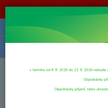
Vážení zákazníci, v termínu od 8. 8. 2026 do 23. 8. 2026 
přijaté, nebo uhrazené do čtvrtka 6. 8. 2026 budou expedovány
O NÁS
KONTAKTY
DOPRAVA A PLATBA
OBCHODNÍ P
VRÁCENÍ ZBOŽÍ
HRAČKY
Úvod
v termínu od 8. 8. 2026 do 22. 8. 2026 nebu
Matr
LEGO
Objednávky při
Objednávky přijaté, nebo uhraze
V této ka
VÝPRODEJ HRAČEK
PRO NEJMENŠÍ