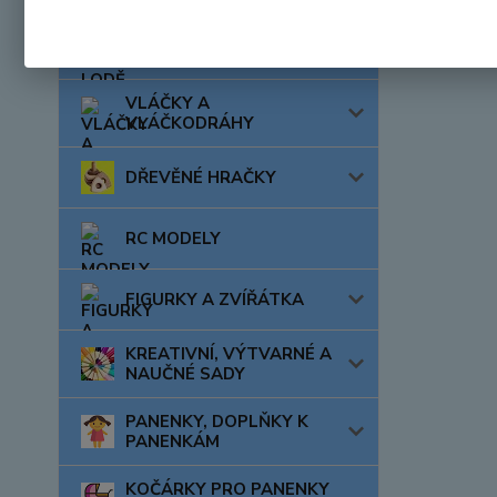
AUTA, LODĚ, LETADLA
VLÁČKY A
VLÁČKODRÁHY
DŘEVĚNÉ HRAČKY
RC MODELY
FIGURKY A ZVÍŘÁTKA
KREATIVNÍ, VÝTVARNÉ A
NAUČNÉ SADY
PANENKY, DOPLŇKY K
PANENKÁM
KOČÁRKY PRO PANENKY