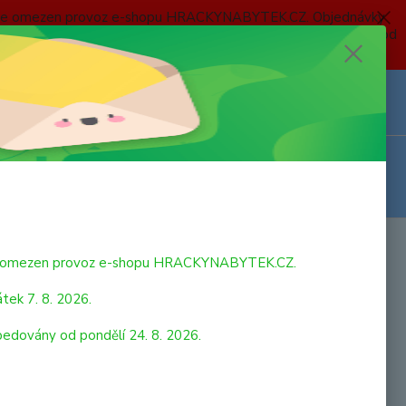
 a bude omezen provoz e-shopu HRACKYNABYTEK.CZ. Objednávky
 7. 8. 2026 do neděle 23. 8. 2026 budou postupně expedovány od
Z
Přihlášení
0
ks
za
0,00 Kč
bude omezen provoz e-shopu HRACKYNABYTEK.CZ.
tek 7. 8. 2026.
pedovány od pondělí 24. 8. 2026.