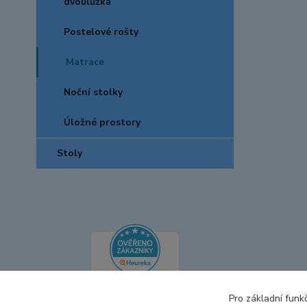
dvoulůžka
Postelové rošty
Matrace
Noční stolky
Úložné prostory
Stoly
Pro základní funk