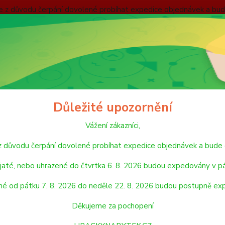
nebude z důvodu čerpání dovolené probíhat expedice objednávek
 v pátek 7. 8. 2026. Objednávky přijaté, nebo uhrazené od pátku
pondělí 24. 8. 2026. Děkujeme za pochopení HRACKYNABYTEK.C
ODMÍNKY
ZÁSADY OCHRANY OSOBNÍCH ÚDAJŮ
REKLAMAČNÍ ŘÁD
Hledat
Důležité upozornění
Vážení zákazníci,
NÁBYTEK
Postele + příslušenství
Matrace
de z důvodu čerpání dovolené probíhat expedice objednávek a 
ace
jaté, nebo uhrazené do čtvrtka 6. 8. 2026 budou expedovány v pá
né od pátku 7. 8. 2026 do neděle 22. 8. 2026 budou postupně ex
tegorii nebylo nalezeno žádné zboží.
Děkujeme za pochopení