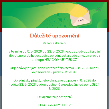
Vážení zákazníci, v termínu od 8. 8. 2026 do 23. 8. 2026 nebude z
důvodu čerpání dovolené probíhat expedice objednávek a bude omezen
provoz e-shopu HRACKYNABYTEK.CZ. Objednávky přijaté, nebo
uhrazené do čtvrtka 6. 8. 2026 budou expedovány v pátek 7. 8. 2026.
Objednávky přijaté, nebo uhrazené od pátku 7. 8. 2026 do neděle 23. 8.
2026 budou postupně expedovány od pondělí 24. 8. 2026. Děkujeme za
pochopení HRACKYNABYTEK.CZ
Důležité upozornění
0
ks
za
0,00 Kč
Vážení zákazníci,
v termínu od 8. 8. 2026 do 22. 8. 2026 nebude z důvodu čerpání
Menu
dovolené probíhat expedice objednávek a bude omezen provoz
e-shopu HRACKYNABYTEK.CZ.
Objednávky přijaté, nebo uhrazené do čtvrtka 6. 8. 2026 budou
Hledat
expedovány v pátek 7. 8. 2026.
Objednávky přijaté, nebo uhrazené od pátku 7. 8. 2026 do
Úvod
AUTA, LODĚ, LETADLA
AUTOBUSY A TRAMVAJE
neděle 22. 8. 2026 budou postupně expedovány od pondělí 24.
8. 2026.
AUTOBUSY A TRAMVAJE
Děkujeme za pochopení
Nejnovější
Nejlevnější
Nejdražší
HRACKYNABYTEK.CZ