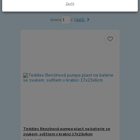
Zavřít
Zobrazuji 1-15 z 23
strana
z 2
další
Teddies Benzínová pumpa plast na baterie se
zvukem, světlem v krabici 17x23x6cm