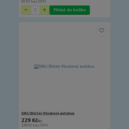
82 Kč
bez DPH
Přidat do košíku
SIKU Blister Kloubový autobus
229 Kč
/
ks
189 Kč
bez DPH