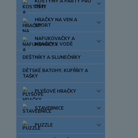
KOSTÝMY A PÁRTY PRO
DĚTI
HRAČKY NA VEN A
SPORT
NAFUKOVAČKY A
HRAČKY K VODĚ
DEŠTNÍKY A SLUNEČNÍKY
DĚTSKÉ BATOHY, KUFŘÍKY A
TAŠKY
PLYŠOVÉ HRAČKY
STAVEBNICE
PUZZLE