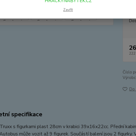
HRACKYNABYTEK.CZ
figurk
Zavřít
Dos
26
222
Číslo p
Výrobc
Do 
tní specifikace
ruxx s figurkami plast 28cm v krabici 39x16x22cc. Přední kabin
Autobus může vozit až 9 figurek. Součástí balení jsou 2 figurky.