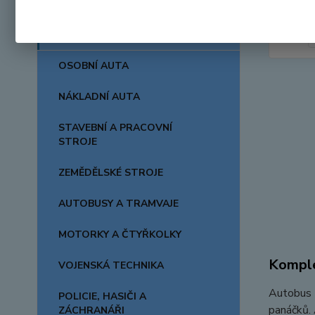
AUTA, LODĚ, LETADLA
OSOBNÍ AUTA
NÁKLADNÍ AUTA
STAVEBNÍ A PRACOVNÍ
STROJE
ZEMĚDĚLSKÉ STROJE
AUTOBUSY A TRAMVAJE
MOTORKY A ČTYŘKOLKY
Komple
VOJENSKÁ TECHNIKA
Autobus T
POLICIE, HASIČI A
panáčků. 
ZÁCHRANÁŘI