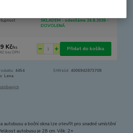
y. Velikost autobusu je 28 cm. Věk: 2+
celý popis
tupnost
SKLADEM - odesíláme 24.8.2026 -
DOVOLENÁ
9 Kč
/
ks
Přidat do košíku
 Kč
bez DPH
roduktu:
4454
EAN kód:
4006942873708
e:
Lena
oblíbených
a autobusu a boční okna lze otevřít pro snadné umístění
 Velikost autobusu je 28 cm. Věk: 2+