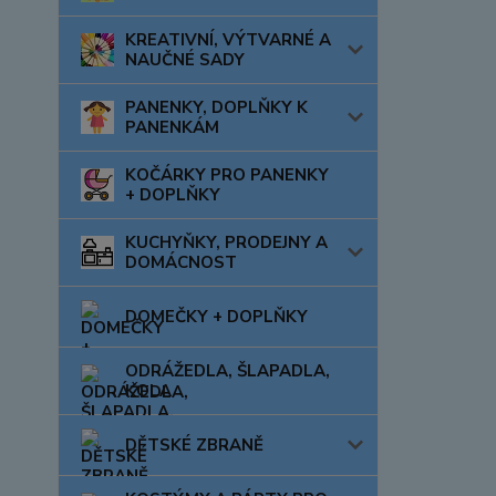
KREATIVNÍ, VÝTVARNÉ A
NAUČNÉ SADY
PANENKY, DOPLŇKY K
PANENKÁM
KOČÁRKY PRO PANENKY
+ DOPLŇKY
KUCHYŇKY, PRODEJNY A
DOMÁCNOST
DOMEČKY + DOPLŇKY
ODRÁŽEDLA, ŠLAPADLA,
KOLA
DĚTSKÉ ZBRANĚ