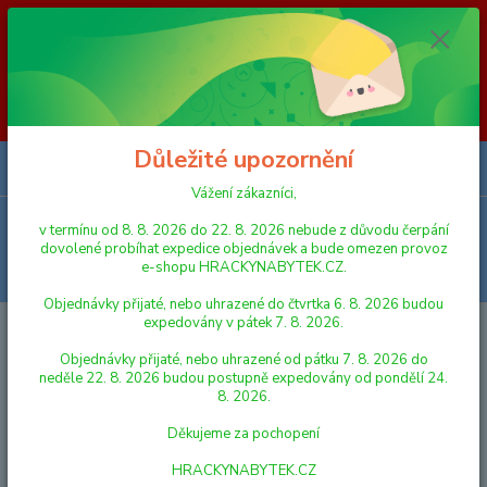
Vážení zákazníci, v termínu od 8. 8. 2026 do 23. 8. 2026 nebude z
důvodu čerpání dovolené probíhat expedice objednávek a bude omezen
provoz e-shopu HRACKYNABYTEK.CZ. Objednávky přijaté, nebo
uhrazené do čtvrtka 6. 8. 2026 budou expedovány v pátek 7. 8. 2026.
Objednávky přijaté, nebo uhrazené od pátku 7. 8. 2026 do neděle 23. 8.
2026 budou postupně expedovány od pondělí 24. 8. 2026. Děkujeme za
pochopení HRACKYNABYTEK.CZ
Důležité upozornění
0
ks
za
0,00 Kč
Vážení zákazníci,
Menu
v termínu od 8. 8. 2026 do 22. 8. 2026 nebude z důvodu čerpání
dovolené probíhat expedice objednávek a bude omezen provoz
e-shopu HRACKYNABYTEK.CZ.
Hledat
Objednávky přijaté, nebo uhrazené do čtvrtka 6. 8. 2026 budou
expedovány v pátek 7. 8. 2026.
Úvod
LEGO
LEGO® Architecture
Objednávky přijaté, nebo uhrazené od pátku 7. 8. 2026 do
LEGO® Architecture
neděle 22. 8. 2026 budou postupně expedovány od pondělí 24.
8. 2026.
Nejnovější
Nejlevnější
Nejdražší
Děkujeme za pochopení
HRACKYNABYTEK.CZ
Zobrazuji 1-1 z 1