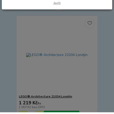
Zavřít
strana
z 1
LEGO® Architecture 21034 Londýn
1 219 Kč
/
ks
1 007 Kč
bez DPH