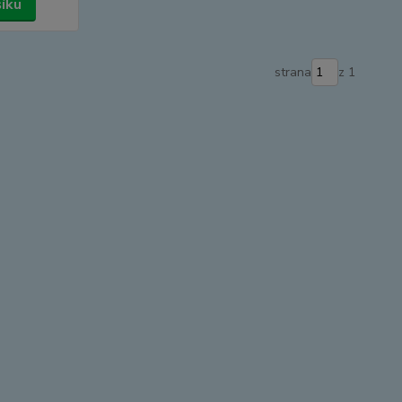
šíku
strana
z 1