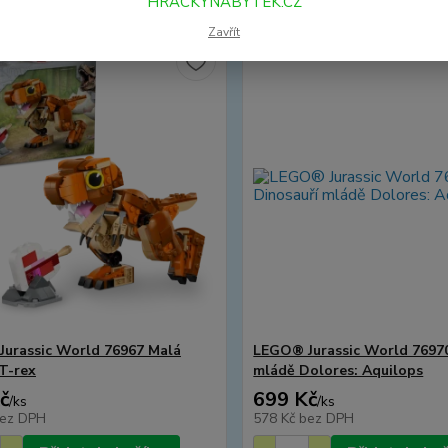
HRACKYNABYTEK.CZ
Zavřít
urassic World 76967 Malá
LEGO® Jurassic World 76970
 T-rex
mládě Dolores: Aquilops
č
699 Kč
/
ks
/
ks
ez DPH
578 Kč
bez DPH