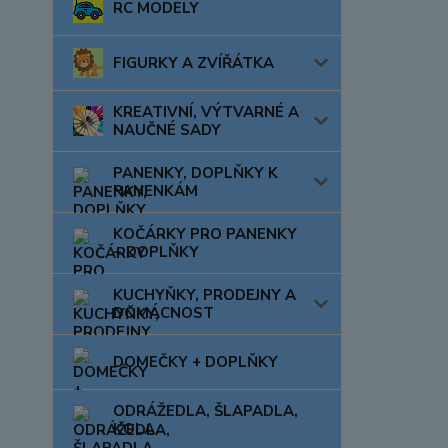
RC MODELY
FIGURKY A ZVÍŘÁTKA
KREATIVNÍ, VÝTVARNÉ A
NAUČNÉ SADY
PANENKY, DOPLŇKY K
PANENKÁM
KOČÁRKY PRO PANENKY
+ DOPLŇKY
KUCHYŇKY, PRODEJNY A
DOMÁCNOST
DOMEČKY + DOPLŇKY
ODRÁŽEDLA, ŠLAPADLA,
KOLA