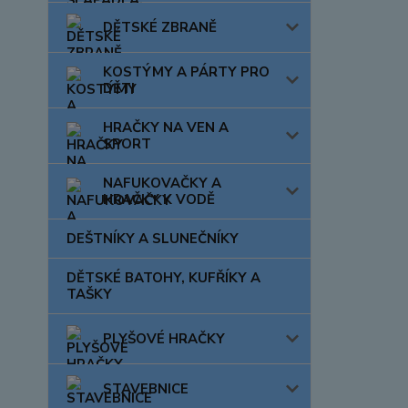
DĚTSKÉ ZBRANĚ
KOSTÝMY A PÁRTY PRO
DĚTI
HRAČKY NA VEN A
SPORT
NAFUKOVAČKY A
HRAČKY K VODĚ
DEŠTNÍKY A SLUNEČNÍKY
DĚTSKÉ BATOHY, KUFŘÍKY A
TAŠKY
PLYŠOVÉ HRAČKY
STAVEBNICE