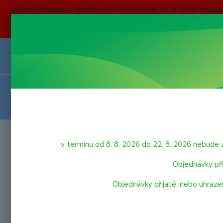
Vážení zákazníci, v termínu od 8. 8. 2026 do 23. 8. 2026 
přijaté, nebo uhrazené do čtvrtka 6. 8. 2026 budou expedovány
O NÁS
KONTAKTY
DOPRAVA A PLATBA
OBCHODNÍ P
VRÁCENÍ ZBOŽÍ
HRAČKY
Úvod
v termínu od 8. 8. 2026 do 22. 8. 2026 nebu
LEGO
LEGO
Objednávky při
Objednávky přijaté, nebo uhraze
LEGO® City
Nejnově
LEGO® DUPLO®
Zobrazuji 