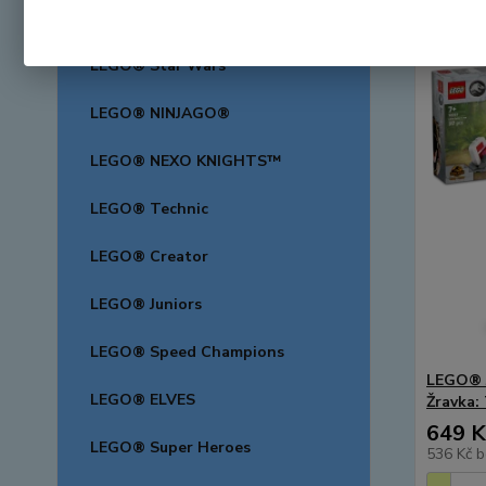
LEGO® Friends
LEGO® Star Wars™
LEGO® NINJAGO®
LEGO® NEXO KNIGHTS™
LEGO® Technic
LEGO® Creator
LEGO® Juniors
LEGO® Speed Champions
LEGO® J
LEGO® ELVES
Žravka:
649 K
LEGO® Super Heroes
536 Kč
b