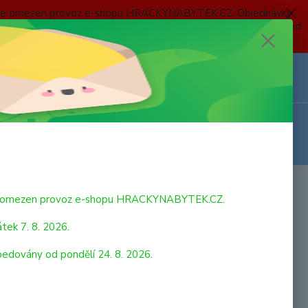
 a bude omezen provoz e-shopu HRACKYNABYTEK.CZ. Objednávky
 7. 8. 2026 do neděle 23. 8. 2026 budou postupně expedovány od
Z
Přihlášení
0
ks
za
0,00 Kč
bude omezen provoz e-shopu HRACKYNABYTEK.CZ.
tek 7. 8. 2026.
pedovány od pondělí 24. 8. 2026.
strana
z 1