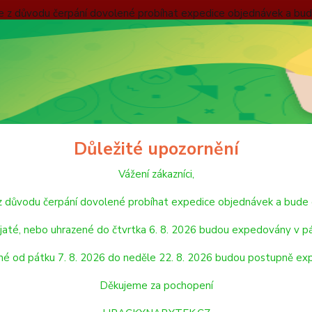
nebude z důvodu čerpání dovolené probíhat expedice objednávek
 v pátek 7. 8. 2026. Objednávky přijaté, nebo uhrazené od pátku
pondělí 24. 8. 2026. Děkujeme za pochopení HRACKYNABYTEK.C
ODMÍNKY
ZÁSADY OCHRANY OSOBNÍCH ÚDAJŮ
REKLAMAČNÍ ŘÁD
Hledat
Důležité upozornění
Vážení zákazníci,
LEGO
LEGO® Jurassic World
de z důvodu čerpání dovolené probíhat expedice objednávek a 
® Jurassic World
jaté, nebo uhrazené do čtvrtka 6. 8. 2026 budou expedovány v pá
né od pátku 7. 8. 2026 do neděle 22. 8. 2026 budou postupně ex
jší
Nejlevnější
Nejdražší
Děkujeme za pochopení
1-2 z 2