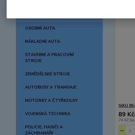
AUTA, LODĚ, LETADLA
OSOBNÍ AUTA
NÁKLADNÍ AUTA
STAVEBNÍ A PRACOVNÍ
STROJE
ZEMĚDĚLSKÉ STROJE
AUTOBUSY A TRAMVAJE
MOTORKY A ČTYŘKOLKY
SIKU Bl
89 Kč
VOJENSKÁ TECHNIKA
74 Kč
be
POLICIE, HASIČI A
ZÁCHRANÁŘI