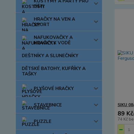
KOSTÝMY A PÁRTY PRO
DĚTI
HRAČKY NA VEN A
SPORT
NAFUKOVAČKY A
HRAČKY K VODĚ
DEŠTNÍKY A SLUNEČNÍKY
DĚTSKÉ BATOHY, KUFŘÍKY A
TAŠKY
PLYŠOVÉ HRAČKY
STAVEBNICE
SIKU 08
89 Kč
74 Kč
be
PUZZLE