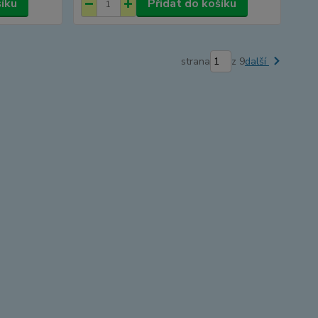
šíku
Přidat do košíku
strana
z 9
další