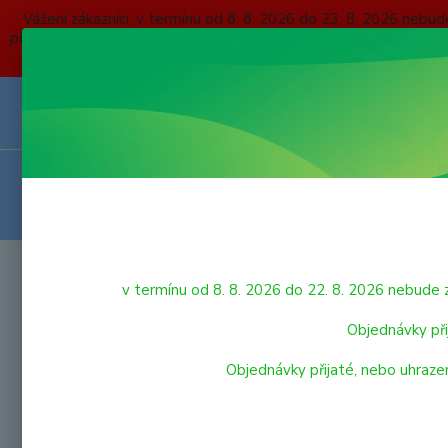
Vážení zákazníci, v termínu od 8. 8. 2026 do 23. 8. 2026 
přijaté, nebo uhrazené do čtvrtka 6. 8. 2026 budou expedovány
O NÁS
KONTAKTY
DOPRAVA A PLATBA
OBCHODNÍ P
VRÁCENÍ ZBOŽÍ
HRAČKY
Úvod
v termínu od 8. 8. 2026 do 22. 8. 2026 nebu
SIK
LEGO
Objednávky při
Objednávky přijaté, nebo uhraze
VÝPRODEJ HRAČEK
Nejnově
PRO NEJMENŠÍ
Zobrazuji 