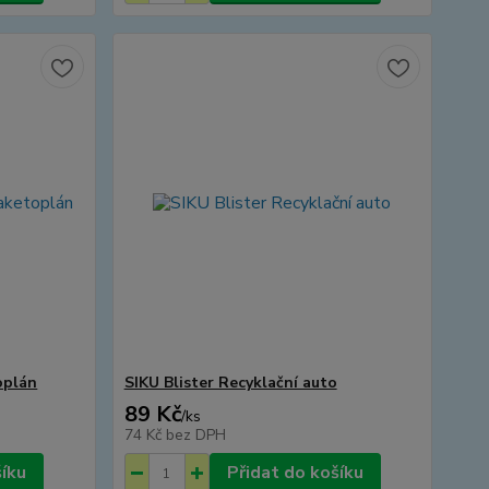
oplán
SIKU Blister Recyklační auto
89 Kč
/
ks
74 Kč
bez DPH
šíku
Přidat do košíku