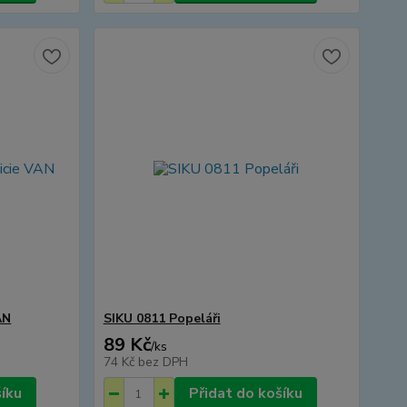
AN
SIKU 0811 Popeláři
89 Kč
/
ks
74 Kč
bez DPH
šíku
Přidat do košíku