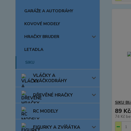
GARÁŽE A AUTODRÁHY
KOVOVÉ MODELY
HRAČKY BRUDER
LETADLA
SIKU
VLÁČKY A
VLÁČKODRÁHY
DŘEVĚNÉ HRAČKY
SIKU Bl
89 Kč
RC MODELY
74 Kč
be
FIGURKY A ZVÍŘÁTKA