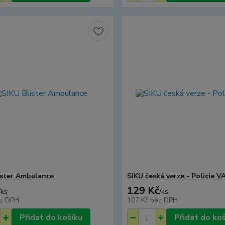
ister Ambulance
SIKU česká verze - Policie V
129 Kč
/
ks
/
ks
z DPH
107 Kč
bez DPH
Přidat do košíku
Přidat do ko