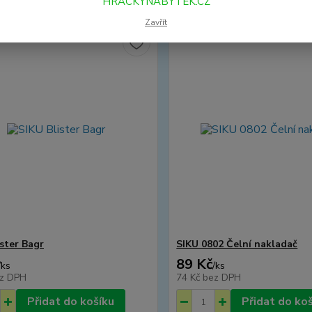
HRACKYNABYTEK.CZ
Zavřít
ister Bagr
SIKU 0802 Čelní nakladač
89 Kč
/
ks
/
ks
z DPH
74 Kč
bez DPH
Přidat do košíku
Přidat do ko