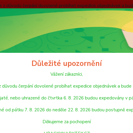
nebude z důvodu čerpání dovolené probíhat expedice objednávek
 v pátek 7. 8. 2026. Objednávky přijaté, nebo uhrazené od pátku
pondělí 24. 8. 2026. Děkujeme za pochopení HRACKYNABYTEK.C
ODMÍNKY
ZÁSADY OCHRANY OSOBNÍCH ÚDAJŮ
REKLAMAČNÍ ŘÁD
Hledat
Důležité upozornění
Vážení zákazníci,
AUTA, LODĚ, LETADLA
SIKU
de z důvodu čerpání dovolené probíhat expedice objednávek a 
U
jaté, nebo uhrazené do čtvrtka 6. 8. 2026 budou expedovány v pá
né od pátku 7. 8. 2026 do neděle 22. 8. 2026 budou postupně ex
jší
Nejlevnější
Nejdražší
Děkujeme za pochopení
1-15 z 131