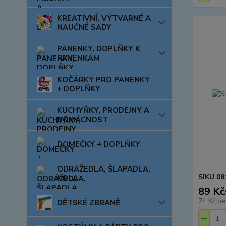
KREATIVNÍ, VÝTVARNÉ A
NAUČNÉ SADY
PANENKY, DOPLŇKY K
PANENKÁM
KOČÁRKY PRO PANENKY
+ DOPLŇKY
KUCHYŇKY, PRODEJNY A
DOMÁCNOST
DOMEČKY + DOPLŇKY
ODRÁŽEDLA, ŠLAPADLA,
SIKU 08
KOLA
89 Kč
74 Kč
be
DĚTSKÉ ZBRANĚ