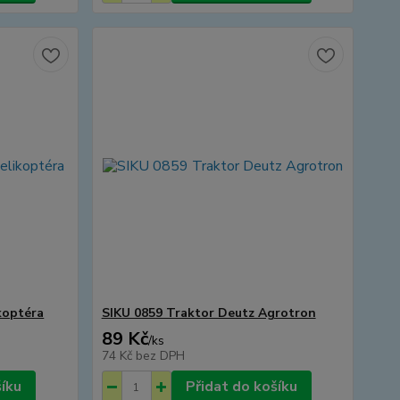
koptéra
SIKU 0859 Traktor Deutz Agrotron
89 Kč
/
ks
74 Kč
bez DPH
šíku
Přidat do košíku