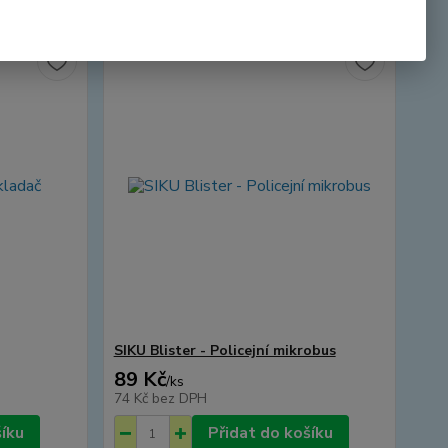
SIKU Blister - Policejní mikrobus
89 Kč
/
ks
74 Kč
bez DPH
šíku
Přidat do košíku