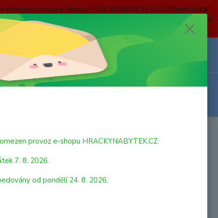
 a bude omezen provoz e-shopu HRACKYNABYTEK.CZ. Objednávky
 7. 8. 2026 do neděle 23. 8. 2026 budou postupně expedovány od
Z
Přihlášení
0
ks
za
0,00 Kč
bude omezen provoz e-shopu HRACKYNABYTEK.CZ.
tek 7. 8. 2026.
pedovány od pondělí 24. 8. 2026.
strana
z 9
další