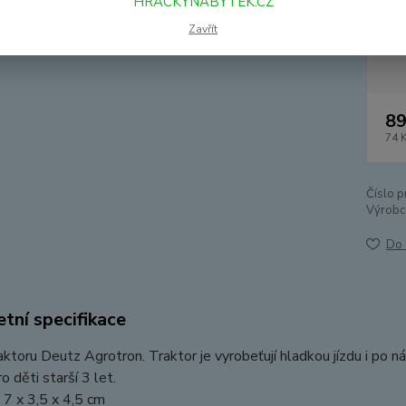
HRACKYNABYTEK.CZ
Zavřít
Dos
89
74 
Číslo p
Výrobc
Do 
tní specifikace
ktoru Deutz Agrotron. Traktor je vyrobeťují hladkou jízdu i po n
o děti starší 3 let.
7 x 3,5 x 4,5 cm