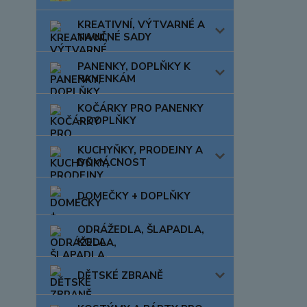
KREATIVNÍ, VÝTVARNÉ A
NAUČNÉ SADY
PANENKY, DOPLŇKY K
PANENKÁM
KOČÁRKY PRO PANENKY
+ DOPLŇKY
KUCHYŇKY, PRODEJNY A
DOMÁCNOST
DOMEČKY + DOPLŇKY
ODRÁŽEDLA, ŠLAPADLA,
KOLA
DĚTSKÉ ZBRANĚ