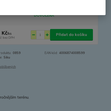
tupnost
SKLADEM - odesíláme 24.8.2026 -
DOVOLENÁ
 Kč
/
ks
Přidat do košíku
Kč
bez DPH
roduktu:
0859
EAN kód:
4006874008599
e:
Siku
oblíbených
áročnějším terénu.