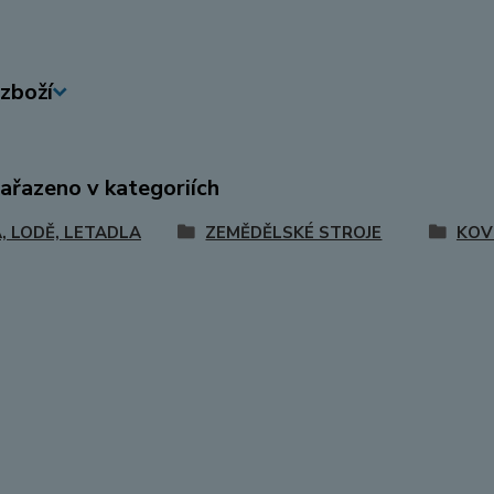
zboží
zařazeno v kategoriích
, LODĚ, LETADLA
ZEMĚDĚLSKÉ STROJE
KOV