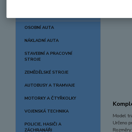
AUTA, LODĚ, LETADLA
OSOBNÍ AUTA
NÁKLADNÍ AUTA
STAVEBNÍ A PRACOVNÍ
STROJE
ZEMĚDĚLSKÉ STROJE
AUTOBUSY A TRAMVAJE
MOTORKY A ČTYŘKOLKY
Komple
VOJENSKÁ TECHNIKA
Model tra
Určeno pr
POLICIE, HASIČI A
Rozměry: 
ZÁCHRANÁŘI