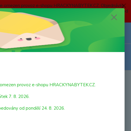
 a bude omezen provoz e-shopu HRACKYNABYTEK.CZ. Objednávky
 7. 8. 2026 do neděle 23. 8. 2026 budou postupně expedovány od
Z
Přihlášení
0
ks
za
0,00 Kč
bude omezen provoz e-shopu HRACKYNABYTEK.CZ.
tek 7. 8. 2026.
pedovány od pondělí 24. 8. 2026.
raktoru Deutz Agrotron. Traktor je vyrobeťují hladkou jízdu i
čnějším terénu. Určeno pro děti starší 3 let. Rozměry: 7 x 3,5 x
m
celý popis