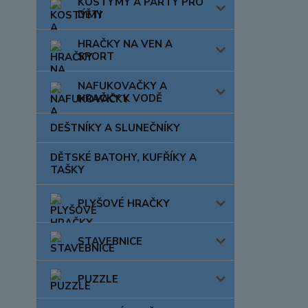
KOSTÝMY A PÁRTY PRO
DĚTI
HRAČKY NA VEN A
SPORT
NAFUKOVAČKY A
HRAČKY K VODĚ
DEŠTNÍKY A SLUNEČNÍKY
DĚTSKÉ BATOHY, KUFŘÍKY A
TAŠKY
PLYŠOVÉ HRAČKY
STAVEBNICE
PUZZLE