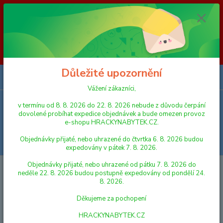
Vážení zákazníci, v termínu od 8. 8. 2026 do 23. 8. 2026 nebude z
důvodu čerpání dovolené probíhat expedice objednávek a bude omezen
provoz e-shopu HRACKYNABYTEK.CZ. Objednávky přijaté, nebo
uhrazené do čtvrtka 6. 8. 2026 budou expedovány v pátek 7. 8. 2026.
Objednávky přijaté, nebo uhrazené od pátku 7. 8. 2026 do neděle 23. 8.
2026 budou postupně expedovány od pondělí 24. 8. 2026. Děkujeme za
pochopení HRACKYNABYTEK.CZ
Důležité upozornění
0
ks
za
0,00 Kč
Vážení zákazníci,
v termínu od 8. 8. 2026 do 22. 8. 2026 nebude z důvodu čerpání
Menu
dovolené probíhat expedice objednávek a bude omezen provoz
e-shopu HRACKYNABYTEK.CZ.
Objednávky přijaté, nebo uhrazené do čtvrtka 6. 8. 2026 budou
Hledat
expedovány v pátek 7. 8. 2026.
Objednávky přijaté, nebo uhrazené od pátku 7. 8. 2026 do
Úvod
KREATIVNÍ, VÝTVARNÉ A NAUČNÉ SADY
KORÁLKY
neděle 22. 8. 2026 budou postupně expedovány od pondělí 24.
8. 2026.
KORÁLKY
Děkujeme za pochopení
Nejnovější
Nejlevnější
Nejdražší
HRACKYNABYTEK.CZ