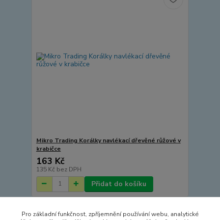
Mikro Trading Korálky navlékací dřevěné růžové v
krabičce
163 Kč
135 Kč
bez DPH
Přidat do košíku
Pro základní funkčnost, zpříjemnění používání webu, analytické
Načíst další produkty (15)