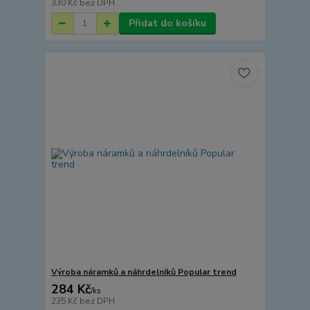
330 Kč
bez DPH
Přidat do košíku
Výroba náramků a náhrdelníků Popular trend
284 Kč
/
ks
235 Kč
bez DPH