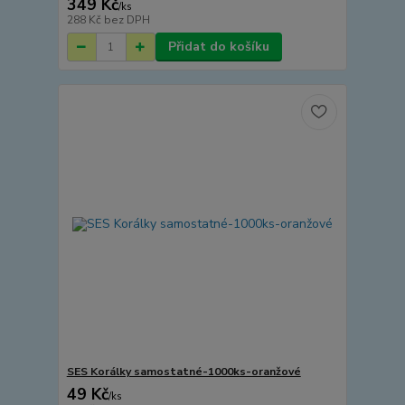
349 Kč
/
ks
288 Kč
bez DPH
Přidat do košíku
SES Korálky samostatné-1000ks-oranžové
49 Kč
/
ks