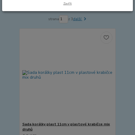
Zavřít
Zobrazuji 1-15 z 37
strana
z 3
další
Sada korálky plast 11cm v plastové krabičce mix
druhů