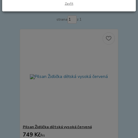
Zavřít
Zobrazuji 1-1 z 1
strana
z 1
Pilsan Židlička dětská vysoká červená
749 Kč
/
ks