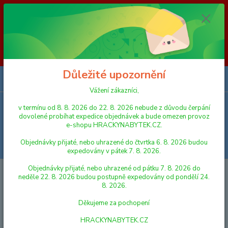
Vážení zákazníci, v termínu od 8. 8. 2026 do 23. 8. 2026 nebude z
důvodu čerpání dovolené probíhat expedice objednávek a bude omezen
provoz e-shopu HRACKYNABYTEK.CZ. Objednávky přijaté, nebo
uhrazené do čtvrtka 6. 8. 2026 budou expedovány v pátek 7. 8. 2026.
Objednávky přijaté, nebo uhrazené od pátku 7. 8. 2026 do neděle 23. 8.
2026 budou postupně expedovány od pondělí 24. 8. 2026. Děkujeme za
pochopení HRACKYNABYTEK.CZ
Důležité upozornění
0
ks
za
0,00 Kč
Vážení zákazníci,
v termínu od 8. 8. 2026 do 22. 8. 2026 nebude z důvodu čerpání
Menu
dovolené probíhat expedice objednávek a bude omezen provoz
e-shopu HRACKYNABYTEK.CZ.
Objednávky přijaté, nebo uhrazené do čtvrtka 6. 8. 2026 budou
Hledat
expedovány v pátek 7. 8. 2026.
Objednávky přijaté, nebo uhrazené od pátku 7. 8. 2026 do
Úvod
PRO NEJMENŠÍ
JÍDELNÍ ŽIDLIČKY
neděle 22. 8. 2026 budou postupně expedovány od pondělí 24.
8. 2026.
JÍDELNÍ ŽIDLIČKY
Děkujeme za pochopení
Nejnovější
Nejlevnější
Nejdražší
HRACKYNABYTEK.CZ