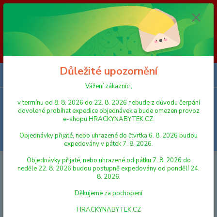
Vážení zákazníci, v termínu od 8. 8. 2026 do 23. 8. 2026 nebude z
důvodu čerpání dovolené probíhat expedice objednávek a bude omezen
provoz e-shopu HRACKYNABYTEK.CZ. Objednávky přijaté, nebo
uhrazené do čtvrtka 6. 8. 2026 budou expedovány v pátek 7. 8. 2026.
Objednávky přijaté, nebo uhrazené od pátku 7. 8. 2026 do neděle 23. 8.
2026 budou postupně expedovány od pondělí 24. 8. 2026. Děkujeme za
pochopení HRACKYNABYTEK.CZ
Důležité upozornění
0
ks
za
0,00 Kč
Vážení zákazníci,
v termínu od 8. 8. 2026 do 22. 8. 2026 nebude z důvodu čerpání
Menu
dovolené probíhat expedice objednávek a bude omezen provoz
e-shopu HRACKYNABYTEK.CZ.
Objednávky přijaté, nebo uhrazené do čtvrtka 6. 8. 2026 budou
Hledat
expedovány v pátek 7. 8. 2026.
Objednávky přijaté, nebo uhrazené od pátku 7. 8. 2026 do
Úvod
STAVEBNICE
LEGO
neděle 22. 8. 2026 budou postupně expedovány od pondělí 24.
8. 2026.
LEGO
Děkujeme za pochopení
V této kategorii nebylo nalezeno žádné zboží.
HRACKYNABYTEK.CZ