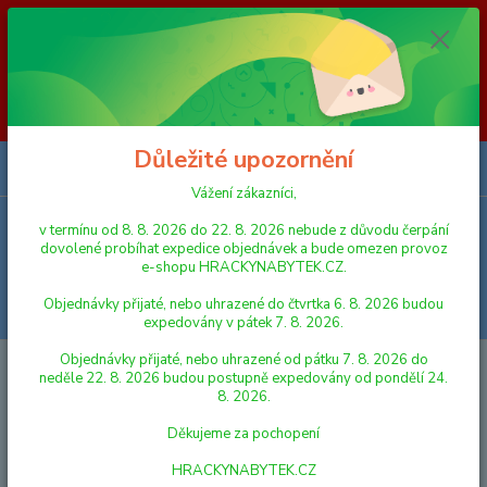
Vážení zákazníci, v termínu od 8. 8. 2026 do 23. 8. 2026 nebude z
důvodu čerpání dovolené probíhat expedice objednávek a bude omezen
provoz e-shopu HRACKYNABYTEK.CZ. Objednávky přijaté, nebo
uhrazené do čtvrtka 6. 8. 2026 budou expedovány v pátek 7. 8. 2026.
Objednávky přijaté, nebo uhrazené od pátku 7. 8. 2026 do neděle 23. 8.
2026 budou postupně expedovány od pondělí 24. 8. 2026. Děkujeme za
pochopení HRACKYNABYTEK.CZ
Důležité upozornění
0
ks
za
0,00 Kč
Vážení zákazníci,
v termínu od 8. 8. 2026 do 22. 8. 2026 nebude z důvodu čerpání
Menu
dovolené probíhat expedice objednávek a bude omezen provoz
e-shopu HRACKYNABYTEK.CZ.
Objednávky přijaté, nebo uhrazené do čtvrtka 6. 8. 2026 budou
Hledat
expedovány v pátek 7. 8. 2026.
Objednávky přijaté, nebo uhrazené od pátku 7. 8. 2026 do
Úvod
LEGO
LEGO® Trolls
neděle 22. 8. 2026 budou postupně expedovány od pondělí 24.
8. 2026.
LEGO® Trolls
Děkujeme za pochopení
V této kategorii nebylo nalezeno žádné zboží.
HRACKYNABYTEK.CZ