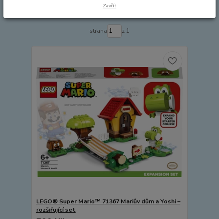
Zavřít
Zobrazuji 1-7 z 7
strana
z 1
LEGO® Super Mario™ 71367 Mariův dům a Yoshi –
rozšiřující set