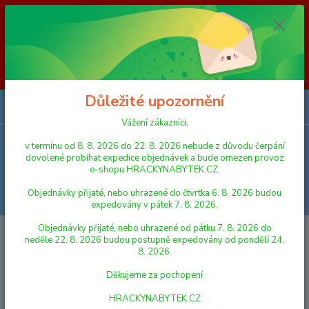
Vážení zákazníci, v termínu od 8. 8. 2026 do 23. 8. 2026 nebude z
důvodu čerpání dovolené probíhat expedice objednávek a bude omezen
provoz e-shopu HRACKYNABYTEK.CZ. Objednávky přijaté, nebo
uhrazené do čtvrtka 6. 8. 2026 budou expedovány v pátek 7. 8. 2026.
Objednávky přijaté, nebo uhrazené od pátku 7. 8. 2026 do neděle 23. 8.
2026 budou postupně expedovány od pondělí 24. 8. 2026. Děkujeme za
pochopení HRACKYNABYTEK.CZ
Důležité upozornění
0
ks
za
0,00 Kč
Vážení zákazníci,
v termínu od 8. 8. 2026 do 22. 8. 2026 nebude z důvodu čerpání
Menu
dovolené probíhat expedice objednávek a bude omezen provoz
e-shopu HRACKYNABYTEK.CZ.
Objednávky přijaté, nebo uhrazené do čtvrtka 6. 8. 2026 budou
Hledat
expedovány v pátek 7. 8. 2026.
Objednávky přijaté, nebo uhrazené od pátku 7. 8. 2026 do
Úvod
LEGO
LEGO® Super Mario™
neděle 22. 8. 2026 budou postupně expedovány od pondělí 24.
8. 2026.
LEGO® Super Mario™
Děkujeme za pochopení
Nejnovější
Nejlevnější
Nejdražší
HRACKYNABYTEK.CZ