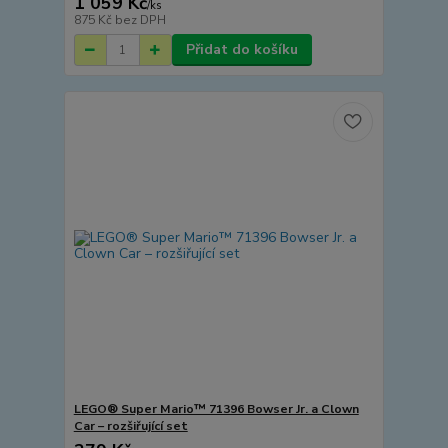
1 059 Kč
/
ks
875 Kč
bez DPH
Přidat do košíku
LEGO® Super Mario™ 71396 Bowser Jr. a Clown
Car – rozšiřující set