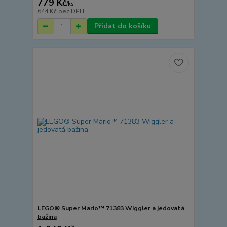
779 Kč
/
ks
644 Kč
bez DPH
Přidat do košíku
LEGO® Super Mario™ 71383 Wiggler a jedovatá
bažina