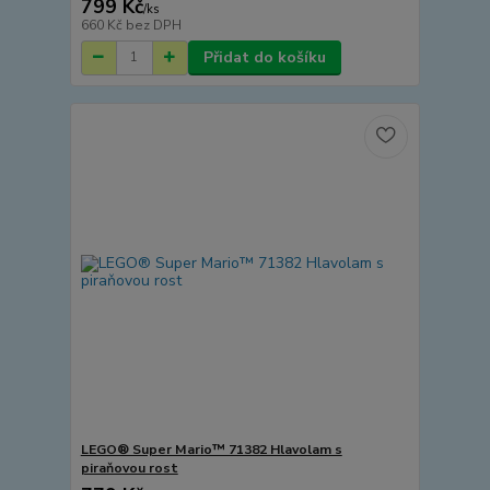
799 Kč
/
ks
660 Kč
bez DPH
Přidat do košíku
LEGO® Super Mario™ 71382 Hlavolam s
piraňovou rost