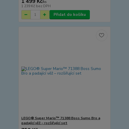
1 499 Kč
/
ks
1 239 Kč
bez DPH
Přidat do košíku
LEGO® Super Mario™ 71388 Boss Sumo Bro a
padající věž – rozšiřující set