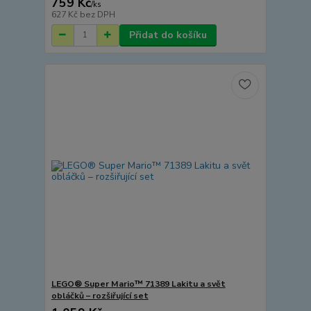
759 Kč
/
ks
627 Kč
bez DPH
Přidat do košíku
LEGO® Super Mario™ 71389 Lakitu a svět
obláčků – rozšiřující set