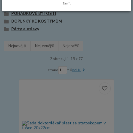
Zavřít
HRDINOVÉ A BOJOVNÍCI
POHÁDKOVÉ BYTOSTI
DOPLŇKY KE KOSTÝMŮM
Párty a oslavy
Nejnovější
Nejlevnější
Nejdražší
Zobrazuji 1-15 z 77
strana
z 6
další