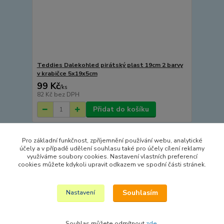
Teddies Dalekohled pirátský plast 19cm 2 barvy
v krabičce 5x19x5cm
99 Kč
/
ks
82 Kč
bez DPH
Přidat do košíku
Pro základní funkčnost, zpříjemnění používání webu, analytické
Načíst další produkty (15)
účely a v případě udělení souhlasu také pro účely cílení reklamy
využíváme soubory cookies. Nastavení vlastních preferencí
strana
z 6
další
cookies můžete kdykoli upravit odkazem ve spodní části stránek.
Souhlasím
Nastavení
Souhlas můžete odmítnout
zde
.