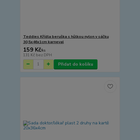
Teddies Křídla beruška s hůlkou nylon v sáčku
30,5x46x1cm karneval
159 Kč
/
ks
131 Kč
bez DPH
Přidat do košíku