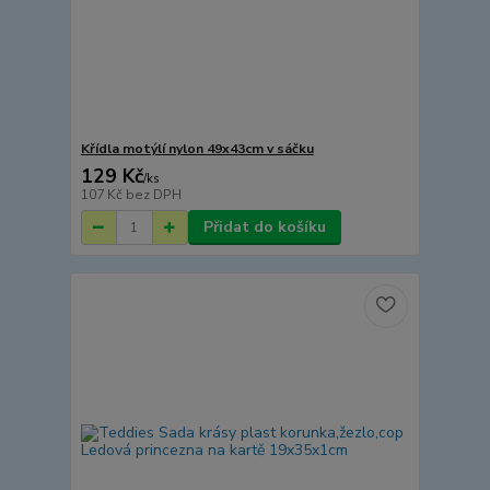
Křídla motýlí nylon 49x43cm v sáčku
129 Kč
/
ks
107 Kč
bez DPH
Přidat do košíku