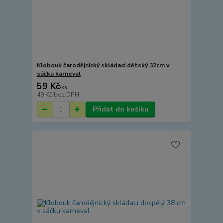
Klobouk čarodějnický skládací dětský 32cm v
sáčku karneval
59 Kč
/
ks
49 Kč
bez DPH
Přidat do košíku