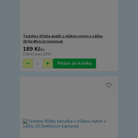
Teddies Křídla anděl s hůlkou nylon v sáčku
30,5x46x1cm karneval
189 Kč
/
ks
156 Kč
bez DPH
Přidat do košíku