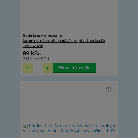
Sada krásy princezna
korunka+náhrdelník+náušnice plast na kartě
18x25x3cm
89 Kč
/
ks
74 Kč
bez DPH
Přidat do košíku