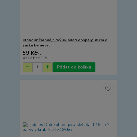
Klobouk čarodějnický skládací dospělý 38 cm v
sáčku karneval
59 Kč
/
ks
49 Kč
bez DPH
Přidat do košíku