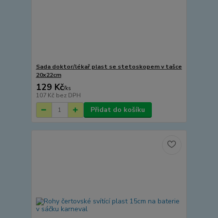
Sada doktor/lékař plast se stetoskopem v tašce
20x22cm
129 Kč
/
ks
107 Kč
bez DPH
Přidat do košíku