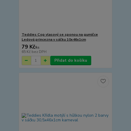
Teddies Cop vlasový se sponou na gumičce
Ledová princezna v sáčku 10x46x1cm
79 Kč
/
ks
65 Kč
bez DPH
Přidat do košíku