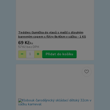
Teddies Gumička do vlasů s mašlí s dlouhým
barevným copem s flitry 8x40cm v sáčku - 1 KS
69 Kč
/
ks
57 Kč
bez DPH
Přidat do košíku