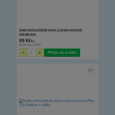
Sada doktor/lékař plast 2 druhy na kartě
20x36x4cm
99 Kč
/
ks
82 Kč
bez DPH
Přidat do košíku