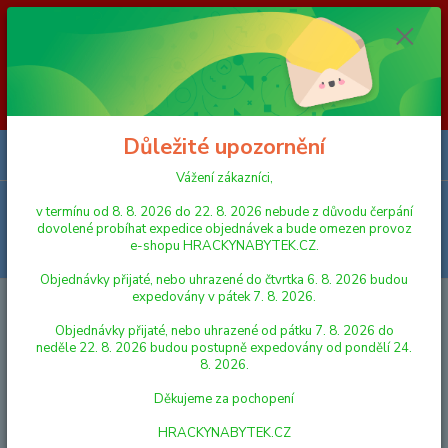
Vážení zákazníci, v termínu od 8. 8. 2026 do 23. 8. 2026 nebude z
důvodu čerpání dovolené probíhat expedice objednávek a bude omezen
provoz e-shopu HRACKYNABYTEK.CZ. Objednávky přijaté, nebo
uhrazené do čtvrtka 6. 8. 2026 budou expedovány v pátek 7. 8. 2026.
Objednávky přijaté, nebo uhrazené od pátku 7. 8. 2026 do neděle 23. 8.
2026 budou postupně expedovány od pondělí 24. 8. 2026. Děkujeme za
pochopení HRACKYNABYTEK.CZ
Důležité upozornění
0
ks
za
0,00 Kč
Vážení zákazníci,
Menu
v termínu od 8. 8. 2026 do 22. 8. 2026 nebude z důvodu čerpání
dovolené probíhat expedice objednávek a bude omezen provoz
e-shopu HRACKYNABYTEK.CZ.
Hledat
Objednávky přijaté, nebo uhrazené do čtvrtka 6. 8. 2026 budou
expedovány v pátek 7. 8. 2026.
Úvod
KOSTÝMY A PÁRTY PRO DĚTI
Objednávky přijaté, nebo uhrazené od pátku 7. 8. 2026 do
KOSTÝMY A PÁRTY PRO DĚTI
neděle 22. 8. 2026 budou postupně expedovány od pondělí 24.
8. 2026.
PROFESE
Děkujeme za pochopení
STRAŠIDLA
HRACKYNABYTEK.CZ
ZVÍŘÁTKA