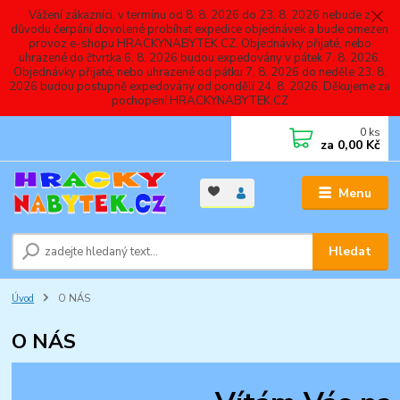
Vážení zákazníci, v termínu od 8. 8. 2026 do 23. 8. 2026 nebude z
důvodu čerpání dovolené probíhat expedice objednávek a bude omezen
provoz e-shopu HRACKYNABYTEK.CZ. Objednávky přijaté, nebo
uhrazené do čtvrtka 6. 8. 2026 budou expedovány v pátek 7. 8. 2026.
Objednávky přijaté, nebo uhrazené od pátku 7. 8. 2026 do neděle 23. 8.
2026 budou postupně expedovány od pondělí 24. 8. 2026. Děkujeme za
pochopení HRACKYNABYTEK.CZ
0
ks
za
0,00 Kč
Menu
Hledat
Úvod
O NÁS
O NÁS