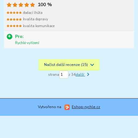
100 %
dodací lhůta
kvalita dopravy
kvalita komunikace
Pro:
Rychlé vyřízení
Načíst další recenze (15)
strana
z 34
další
Vytvořeno na
Eshop-rychle.cz