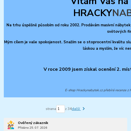
Vítám Vás na
HRACKY
NA
Na trhu úspěšně působím od roku 2002. Prodávám masivní nábytek 
světových fi
Mým cílem je vaše spokojenost. Snažím se o stoprocentní kvalitu slu
láskou a myslím, že víc ne
V roce 2009 jsem získal ocenění 2. mís
E-shop Hrackynabytek.cz přebírá recenze z H
strana
z 34
další
Ověřený zákazník
Přidáno 25. 07. 2026