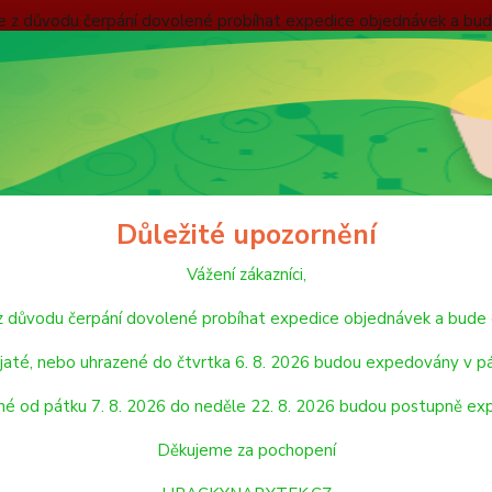
nebude z důvodu čerpání dovolené probíhat expedice objednávek
 v pátek 7. 8. 2026. Objednávky přijaté, nebo uhrazené od pátku
pondělí 24. 8. 2026. Děkujeme za pochopení HRACKYNABYTEK.C
ODMÍNKY
ZÁSADY OCHRANY OSOBNÍCH ÚDAJŮ
REKLAMAČNÍ ŘÁD
Hledat
Důležité upozornění
Vážení zákazníci,
KREATIVNÍ, VÝTVARNÉ A NAUČNÉ SADY
ŠMINKY A MALOVÁTKA
de z důvodu čerpání dovolené probíhat expedice objednávek a 
NKY A MALOVÁTKA
jaté, nebo uhrazené do čtvrtka 6. 8. 2026 budou expedovány v pá
né od pátku 7. 8. 2026 do neděle 22. 8. 2026 budou postupně ex
jší
Nejlevnější
Nejdražší
Děkujeme za pochopení
1-15 z 28