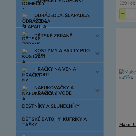
DOMEČKY + DOPLŇKY
329 Kč
b
ODRÁŽEDLA, ŠLAPADLA,
KOLA
DĚTSKÉ ZBRANĚ
KOSTÝMY A PÁRTY PRO
DĚTI
HRAČKY NA VEN A
SPORT
NAFUKOVAČKY A
HRAČKY K VODĚ
DEŠTNÍKY A SLUNEČNÍKY
DĚTSKÉ BATOHY, KUFŘÍKY A
TAŠKY
Make it