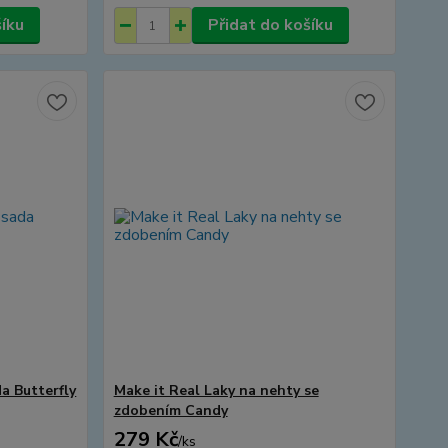
šíku
Přidat do košíku
a Butterfly
Make it Real Laky na nehty se
zdobením Candy
279 Kč
/
ks