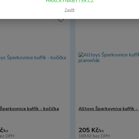
HRACKYNABYTEK.CZ
Zavřít
Šperkovnice kufřík - kočička
Alltoys Šperkovnice kufřík 
č
205 Kč
/
ks
/
ks
ez DPH
169 Kč
bez DPH