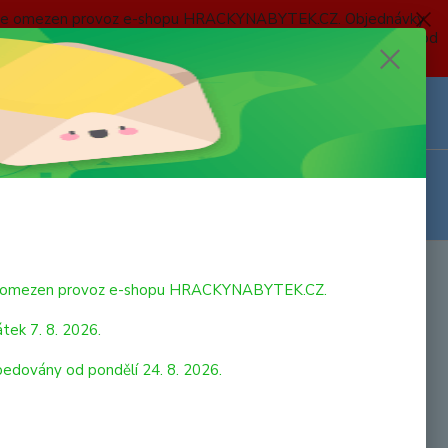
 a bude omezen provoz e-shopu HRACKYNABYTEK.CZ. Objednávky
 7. 8. 2026 do neděle 23. 8. 2026 budou postupně expedovány od
Z
Přihlášení
0
ks
za
0,00 Kč
bude omezen provoz e-shopu HRACKYNABYTEK.CZ.
tek 7. 8. 2026.
pedovány od pondělí 24. 8. 2026.
strana
z 2
další