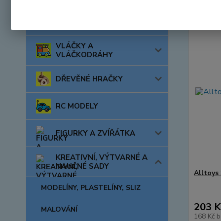
AUTA, LODĚ, LETADLA
VLÁČKY A
VLÁČKODRÁHY
DŘEVĚNÉ HRAČKY
RC MODELY
FIGURKY A ZVÍŘÁTKA
KREATIVNÍ, VÝTVARNÉ A
NAUČNÉ SADY
Alltoys 
MODELÍNY, PLASTELÍNY, SLIZ
203 K
MALOVÁNÍ
168 Kč
b