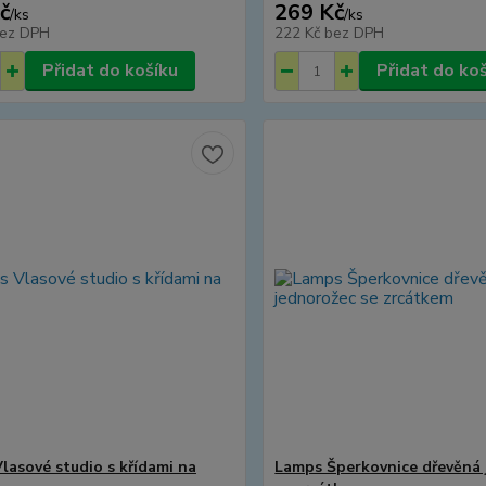
č
269 Kč
/
ks
/
ks
ez DPH
222 Kč
bez DPH
Přidat do košíku
Přidat do ko
lasové studio s křídami na
Lamps Šperkovnice dřevěná