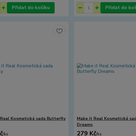
Přidat do košíku
Přidat do ko
 Real Kosmetická sada Butterfly
Make it Real Kosmetická sad
Dreams
č
279 Kč
/
ks
/
ks