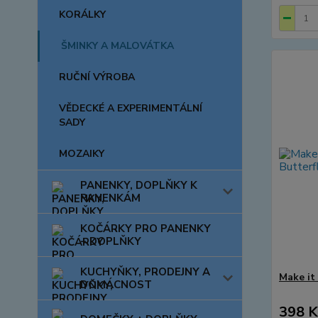
KORÁLKY
ŠMINKY A MALOVÁTKA
RUČNÍ VÝROBA
VĚDECKÉ A EXPERIMENTÁLNÍ
SADY
MOZAIKY
PANENKY, DOPLŇKY K
PANENKÁM
KOČÁRKY PRO PANENKY
+ DOPLŇKY
KUCHYŇKY, PRODEJNY A
Make it
DOMÁCNOST
398 K