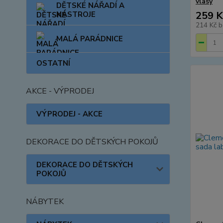
vlasy
DĚTSKÉ NÁŘADÍ A
259 K
NÁSTROJE
214 Kč
b
MALÁ PARÁDNICE
OSTATNÍ
AKCE - VÝPRODEJ
VÝPRODEJ - AKCE
DEKORACE DO DĚTSKÝCH POKOJŮ
DEKORACE DO DĚTSKÝCH
POKOJŮ
NÁBYTEK