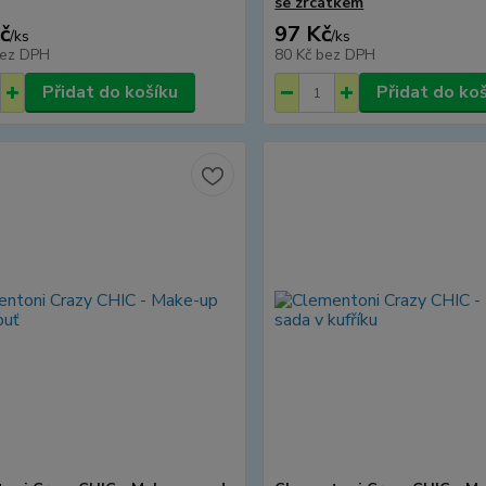
se zrcátkem
č
97 Kč
/
ks
/
ks
ez DPH
80 Kč
bez DPH
Přidat do košíku
Přidat do ko