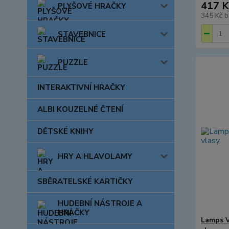
417 K
PLYŠOVÉ HRAČKY
345 Kč
b
STAVEBNICE
PUZZLE
INTERAKTIVNÍ HRAČKY
ALBI KOUZELNÉ ČTENÍ
DĚTSKÉ KNIHY
HRY A HLAVOLAMY
SBĚRATELSKÉ KARTIČKY
HUDEBNÍ NÁSTROJE A
HRAČKY
Lamps V