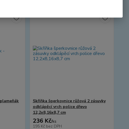
- plameňák
Skříňka šperkovnice růžová 2 zásuvky
odklápěcí vrch police dřevo
12,2x8,16x8,7 cm
236 Kč
/
ks
195 Kč
bez DPH