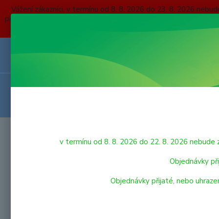
Vážení zákazníci, v termínu od 8. 8. 2026 do 23. 8. 2026 
přijaté, nebo uhrazené do čtvrtka 6. 8. 2026 budou expedovány
O NÁS
KONTAKTY
DOPRAVA A PLATBA
OBCHODNÍ P
VRÁCENÍ ZBOŽÍ
HRAČKY
Úvod
v termínu od 8. 8. 2026 do 22. 8. 2026 nebu
ŠMI
LEGO
Objednávky při
Objednávky přijaté, nebo uhraze
VÝPRODEJ HRAČEK
Nejnově
PRO NEJMENŠÍ
Zobrazuji 