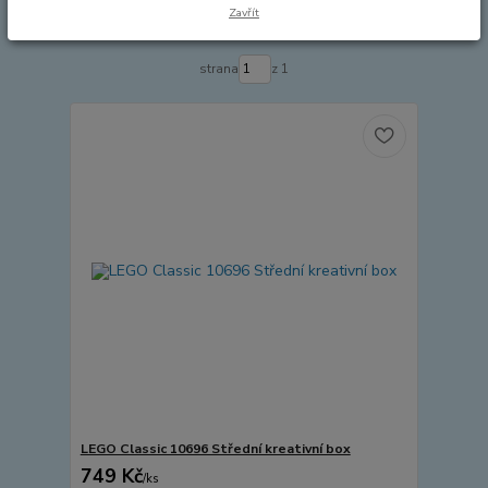
Zavřít
Zobrazuji 1-14 z 14
strana
z 1
LEGO Classic 10696 Střední kreativní box
749 Kč
/
ks