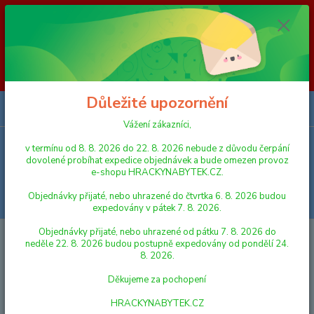
Vážení zákazníci, v termínu od 8. 8. 2026 do 23. 8. 2026 nebude z
důvodu čerpání dovolené probíhat expedice objednávek a bude omezen
provoz e-shopu HRACKYNABYTEK.CZ. Objednávky přijaté, nebo
uhrazené do čtvrtka 6. 8. 2026 budou expedovány v pátek 7. 8. 2026.
Objednávky přijaté, nebo uhrazené od pátku 7. 8. 2026 do neděle 23. 8.
2026 budou postupně expedovány od pondělí 24. 8. 2026. Děkujeme za
pochopení HRACKYNABYTEK.CZ
Důležité upozornění
0
ks
za
0,00 Kč
Vážení zákazníci,
v termínu od 8. 8. 2026 do 22. 8. 2026 nebude z důvodu čerpání
Menu
dovolené probíhat expedice objednávek a bude omezen provoz
e-shopu HRACKYNABYTEK.CZ.
Objednávky přijaté, nebo uhrazené do čtvrtka 6. 8. 2026 budou
Hledat
expedovány v pátek 7. 8. 2026.
Objednávky přijaté, nebo uhrazené od pátku 7. 8. 2026 do
Úvod
LEGO
LEGO® Classic
neděle 22. 8. 2026 budou postupně expedovány od pondělí 24.
8. 2026.
LEGO® Classic
Děkujeme za pochopení
Nejnovější
Nejlevnější
Nejdražší
HRACKYNABYTEK.CZ