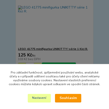
LEGO 41775 minifigurka UNIKITTY! série 1 Kici R.
125 Kč
/
ks
103 Kč
bez DPH
Přidat do košíku
Pro základní funkčnost, zpříjemnění používání webu, analytické
účely a v případě udělení souhlasu také pro účely cílení reklamy
využíváme soubory cookies. Nastavení vlastních preferencí
strana
z 1
cookies můžete kdykoli upravit odkazem ve spodní části stránek.
Souhlasím
Nastavení