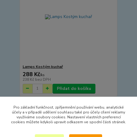
Lamps Kostým kuchař
288 Kč
/
ks
238 Kč
bez DPH
Přidat do košíku
Pro základní funkčnost, zpříjemnění používání webu, analytické
Načíst další produkty (11)
účely a v případě udělení souhlasu také pro účely cílení reklamy
využíváme soubory cookies. Nastavení vlastních preferencí
strana
z 2
další
cookies můžete kdykoli upravit odkazem ve spodní části stránek.