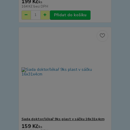
199 Kč
/
ks
164 Kč
bez DPH
Přidat do košíku
Sada doktor/lékař 9ks plast v sáčku 16x31x4cm
159 Kč
/
ks