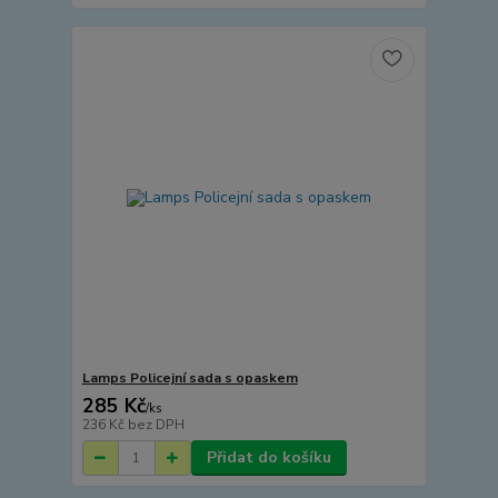
Lamps Policejní sada s opaskem
285 Kč
/
ks
236 Kč
bez DPH
Přidat do košíku