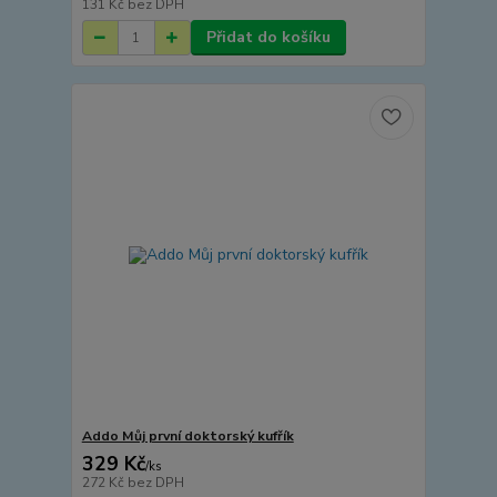
131 Kč
bez DPH
Přidat do košíku
Addo Můj první doktorský kufřík
329 Kč
/
ks
272 Kč
bez DPH