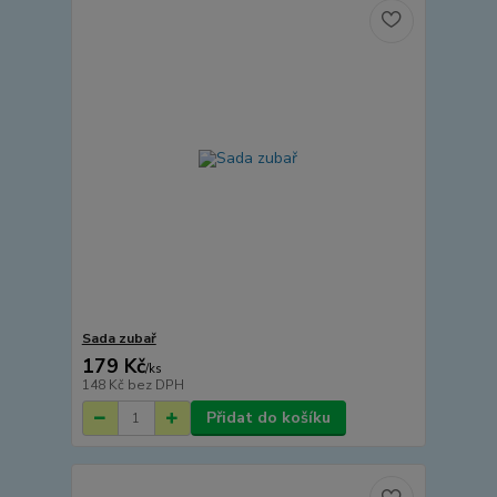
Sada zubař
179 Kč
/
ks
148 Kč
bez DPH
Přidat do košíku