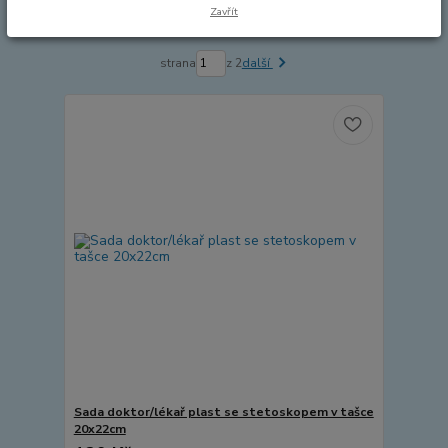
Zavřít
Zobrazuji 1-15 z 26
strana
z 2
další
Sada doktor/lékař plast se stetoskopem v tašce
20x22cm