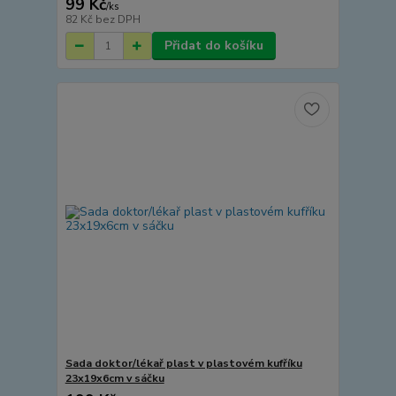
99 Kč
/
ks
82 Kč
bez DPH
Přidat do košíku
Sada doktor/lékař plast v plastovém kufříku
23x19x6cm v sáčku