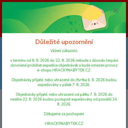
Vážení zákazníci, v termínu od 8. 8. 2026 do 23. 8. 2026 nebude z
důvodu čerpání dovolené probíhat expedice objednávek a bude omezen
provoz e-shopu HRACKYNABYTEK.CZ. Objednávky přijaté, nebo
uhrazené do čtvrtka 6. 8. 2026 budou expedovány v pátek 7. 8. 2026.
Objednávky přijaté, nebo uhrazené od pátku 7. 8. 2026 do neděle 23. 8.
2026 budou postupně expedovány od pondělí 24. 8. 2026. Děkujeme za
pochopení HRACKYNABYTEK.CZ
Důležité upozornění
0
ks
za
0,00 Kč
Vážení zákazníci,
v termínu od 8. 8. 2026 do 22. 8. 2026 nebude z důvodu čerpání
Menu
dovolené probíhat expedice objednávek a bude omezen provoz
e-shopu HRACKYNABYTEK.CZ.
Objednávky přijaté, nebo uhrazené do čtvrtka 6. 8. 2026 budou
Hledat
expedovány v pátek 7. 8. 2026.
Objednávky přijaté, nebo uhrazené od pátku 7. 8. 2026 do
Úvod
KOSTÝMY A PÁRTY PRO DĚTI
PROFESE
neděle 22. 8. 2026 budou postupně expedovány od pondělí 24.
8. 2026.
PROFESE
Děkujeme za pochopení
Nejnovější
Nejlevnější
Nejdražší
HRACKYNABYTEK.CZ