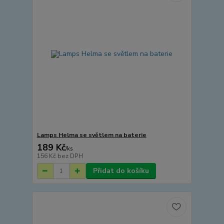
Lamps Helma se světlem na baterie
189 Kč
/
ks
156 Kč
bez DPH
Přidat do košíku