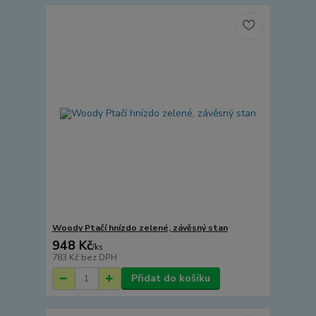
Woody Ptačí hnízdo zelené, závěsný stan
948 Kč
/
ks
783 Kč
bez DPH
Přidat do košíku