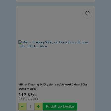
Mikro Trading Míčky do hracích koutů 6cm 50ks
10m+ v síťce
117 Kč
/
ks
97 Kč
bez DPH
Přidat do košíku