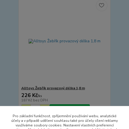
Alltoys Žebřík provazový délka 1,8 m
226 Kč
/
ks
187 Kč
bez DPH
Přidat do košíku
Pro základní funkčnost, zpříjemnění používání webu, analytické
účely a v případě udělení souhlasu také pro účely cílení reklamy
využíváme soubory cookies. Nastavení vlastních preferencí
strana
z 1