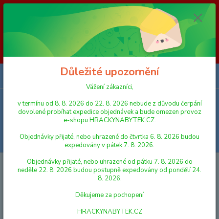
Vážení zákazníci, v termínu od 8. 8. 2026 do 23. 8. 2026 nebude z
důvodu čerpání dovolené probíhat expedice objednávek a bude omezen
provoz e-shopu HRACKYNABYTEK.CZ. Objednávky přijaté, nebo
uhrazené do čtvrtka 6. 8. 2026 budou expedovány v pátek 7. 8. 2026.
Objednávky přijaté, nebo uhrazené od pátku 7. 8. 2026 do neděle 23. 8.
2026 budou postupně expedovány od pondělí 24. 8. 2026. Děkujeme za
pochopení HRACKYNABYTEK.CZ
Důležité upozornění
0
ks
za
0,00 Kč
Vážení zákazníci,
v termínu od 8. 8. 2026 do 22. 8. 2026 nebude z důvodu čerpání
Menu
dovolené probíhat expedice objednávek a bude omezen provoz
e-shopu HRACKYNABYTEK.CZ.
Objednávky přijaté, nebo uhrazené do čtvrtka 6. 8. 2026 budou
Hledat
expedovány v pátek 7. 8. 2026.
Objednávky přijaté, nebo uhrazené od pátku 7. 8. 2026 do
Úvod
HRAČKY NA VEN A SPORT
DOMEČKY A PROLÉZAČKY
neděle 22. 8. 2026 budou postupně expedovány od pondělí 24.
8. 2026.
DOMEČKY A PROLÉZAČKY
Děkujeme za pochopení
Nejnovější
Nejlevnější
Nejdražší
HRACKYNABYTEK.CZ