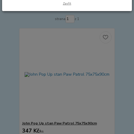
Zavřít
Zobrazuji 1-9 z 9
strana
z 1
John Pop Up stan Paw Patrol 75x75x90cm
347 Kč
/
ks