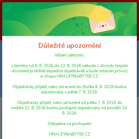
Vážení zákazníci, v termínu od 8. 8. 2026 do 23. 8. 2026 nebude z
důvodu čerpání dovolené probíhat expedice objednávek a bude omezen
provoz e-shopu HRACKYNABYTEK.CZ. Objednávky přijaté, nebo
uhrazené do čtvrtka 6. 8. 2026 budou expedovány v pátek 7. 8. 2026.
Objednávky přijaté, nebo uhrazené od pátku 7. 8. 2026 do neděle 23. 8.
2026 budou postupně expedovány od pondělí 24. 8. 2026. Děkujeme za
pochopení HRACKYNABYTEK.CZ
Důležité upozornění
0
ks
za
0,00 Kč
Vážení zákazníci,
v termínu od 8. 8. 2026 do 22. 8. 2026 nebude z důvodu čerpání
Menu
dovolené probíhat expedice objednávek a bude omezen provoz
e-shopu HRACKYNABYTEK.CZ.
Objednávky přijaté, nebo uhrazené do čtvrtka 6. 8. 2026 budou
Hledat
expedovány v pátek 7. 8. 2026.
Objednávky přijaté, nebo uhrazené od pátku 7. 8. 2026 do
Úvod
NÁBYTEK
Stoly
neděle 22. 8. 2026 budou postupně expedovány od pondělí 24.
8. 2026.
Stoly
Děkujeme za pochopení
V této kategorii nebylo nalezeno žádné zboží.
HRACKYNABYTEK.CZ