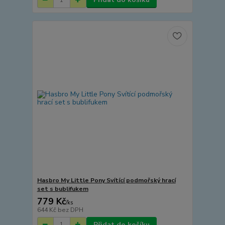
Hasbro My Little Pony Svítící podmořský hrací
set s bublifukem
779 Kč
/
ks
644 Kč
bez DPH
Přidat do košíku