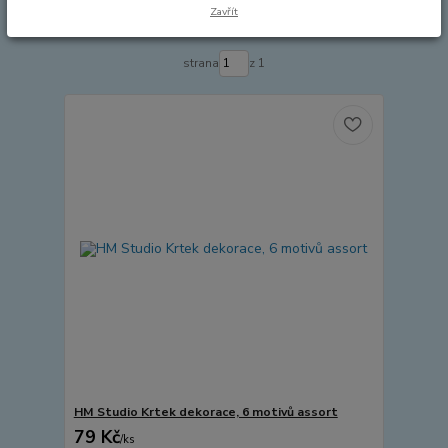
Zavřít
Zobrazuji 1-9 z 9
strana
z 1
HM Studio Krtek dekorace, 6 motivů assort
79 Kč
/
ks