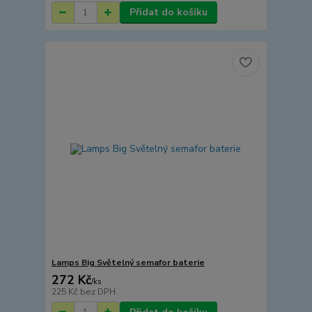
Přidat do košíku
Lamps Big Světelný semafor baterie
272 Kč
/
ks
225 Kč
bez DPH