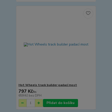
Hot Wheels track builder padací most
797 Kč
/
ks
659 Kč
bez DPH
Přidat do košíku