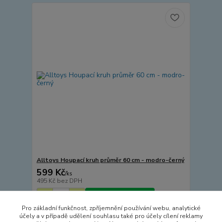
Alltoys Houpací kruh průměr 60 cm - modro-černý
599 Kč
/
ks
495 Kč
bez DPH
Přidat do košíku
Pro základní funkčnost, zpříjemnění používání webu, analytické
účely a v případě udělení souhlasu také pro účely cílení reklamy