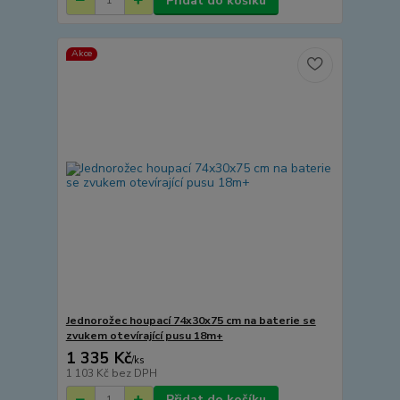
Přidat do košíku
Akce
Jednorožec houpací 74x30x75 cm na baterie se
zvukem otevírající pusu 18m+
1 335 Kč
/
ks
1 103 Kč
bez DPH
Přidat do košíku