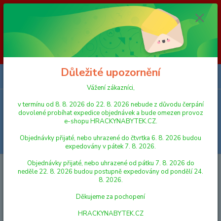
Vážení zákazníci, v termínu od 8. 8. 2026 do 23. 8. 2026 nebude z
důvodu čerpání dovolené probíhat expedice objednávek a bude omezen
provoz e-shopu HRACKYNABYTEK.CZ. Objednávky přijaté, nebo
uhrazené do čtvrtka 6. 8. 2026 budou expedovány v pátek 7. 8. 2026.
Objednávky přijaté, nebo uhrazené od pátku 7. 8. 2026 do neděle 23. 8.
2026 budou postupně expedovány od pondělí 24. 8. 2026. Děkujeme za
pochopení HRACKYNABYTEK.CZ
Důležité upozornění
0
ks
za
0,00 Kč
Vážení zákazníci,
v termínu od 8. 8. 2026 do 22. 8. 2026 nebude z důvodu čerpání
Menu
dovolené probíhat expedice objednávek a bude omezen provoz
e-shopu HRACKYNABYTEK.CZ.
Objednávky přijaté, nebo uhrazené do čtvrtka 6. 8. 2026 budou
Hledat
expedovány v pátek 7. 8. 2026.
Objednávky přijaté, nebo uhrazené od pátku 7. 8. 2026 do
Úvod
VÝPRODEJ HRAČEK
neděle 22. 8. 2026 budou postupně expedovány od pondělí 24.
8. 2026.
VÝPRODEJ HRAČEK
Děkujeme za pochopení
Nejnovější
Nejlevnější
Nejdražší
HRACKYNABYTEK.CZ