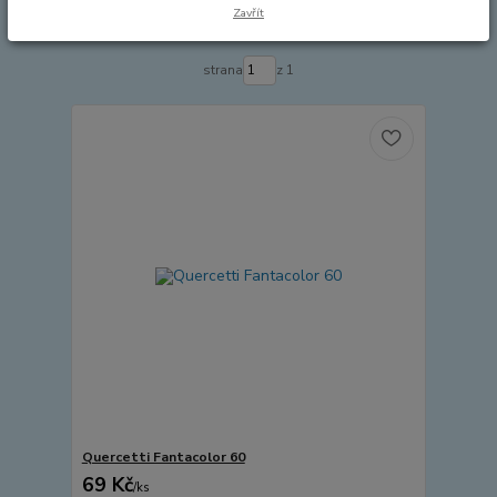
Zavřít
Zobrazuji 1-3 z 3
strana
z 1
Quercetti Fantacolor 60
69 Kč
/
ks