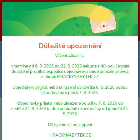
Vážení zákazníci, v termínu od 8. 8. 2026 do 23. 8. 2026 nebude z
důvodu čerpání dovolené probíhat expedice objednávek a bude omezen
provoz e-shopu HRACKYNABYTEK.CZ. Objednávky přijaté, nebo
uhrazené do čtvrtka 6. 8. 2026 budou expedovány v pátek 7. 8. 2026.
Objednávky přijaté, nebo uhrazené od pátku 7. 8. 2026 do neděle 23. 8.
2026 budou postupně expedovány od pondělí 24. 8. 2026. Děkujeme za
pochopení HRACKYNABYTEK.CZ
Důležité upozornění
0
ks
za
0,00 Kč
Vážení zákazníci,
v termínu od 8. 8. 2026 do 22. 8. 2026 nebude z důvodu čerpání
Menu
dovolené probíhat expedice objednávek a bude omezen provoz
e-shopu HRACKYNABYTEK.CZ.
Objednávky přijaté, nebo uhrazené do čtvrtka 6. 8. 2026 budou
Hledat
expedovány v pátek 7. 8. 2026.
Objednávky přijaté, nebo uhrazené od pátku 7. 8. 2026 do
Úvod
STAVEBNICE
QUERCETTI
neděle 22. 8. 2026 budou postupně expedovány od pondělí 24.
8. 2026.
QUERCETTI
Děkujeme za pochopení
Nejnovější
Nejlevnější
Nejdražší
HRACKYNABYTEK.CZ