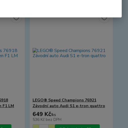
6918
LEGO® Speed Champions 76921
n F1 LM
Závodní auto Audi S1 e-tron quattro
649 Kč
/
ks
536 Kč
bez DPH