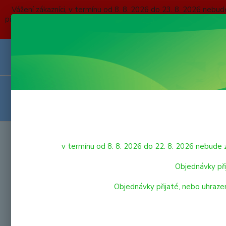
Vážení zákazníci, v termínu od 8. 8. 2026 do 23. 8. 2026 
přijaté, nebo uhrazené do čtvrtka 6. 8. 2026 budou expedovány
O NÁS
KONTAKTY
DOPRAVA A PLATBA
OBCHODNÍ P
VRÁCENÍ ZBOŽÍ
HRAČKY
Úvod
v termínu od 8. 8. 2026 do 22. 8. 2026 nebu
LEG
LEGO
Objednávky při
Objednávky přijaté, nebo uhraze
LEGO® City
Nejnově
LEGO® DUPLO®
Zobrazuji 