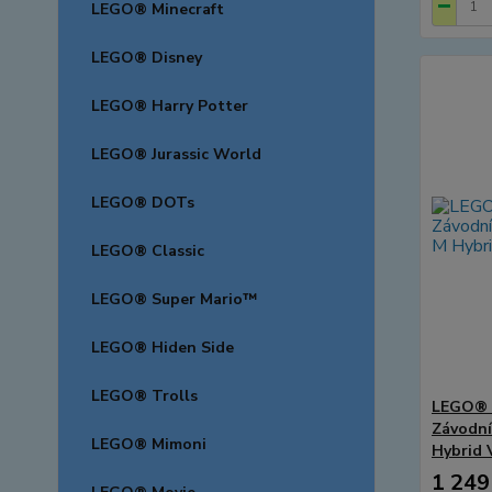
LEGO® Minecraft
LEGO® Disney
LEGO® Harry Potter
LEGO® Jurassic World
LEGO® DOTs
LEGO® Classic
LEGO® Super Mario™
LEGO® Hiden Side
LEGO® Trolls
LEGO® 
Závodn
LEGO® Mimoni
Hybrid 
1 249