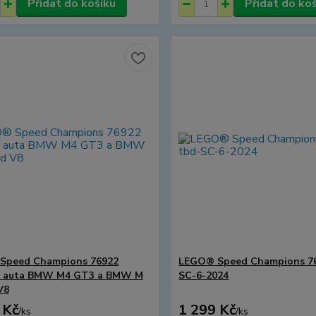
Přidat do košíku
Přidat do ko
Speed Champions 76922
LEGO® Speed Champions 76
í auta BMW M4 GT3 a BMW M
SC-6-2024
V8
 Kč
1 299 Kč
/
ks
/
ks