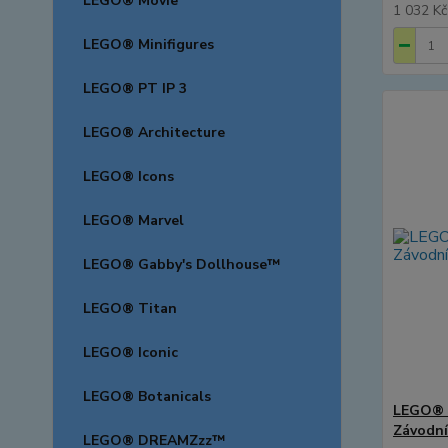
LEGO® Movie
1 032 K
LEGO® Minifigures
LEGO® PT IP 3
LEGO® Architecture
LEGO® Icons
LEGO® Marvel
LEGO® Gabby's Dollhouse™
LEGO® Titan
LEGO® Iconic
LEGO® Botanicals
LEGO® 
Závodní
LEGO® DREAMZzz™