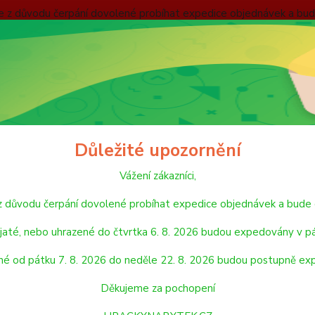
nebude z důvodu čerpání dovolené probíhat expedice objednávek
 v pátek 7. 8. 2026. Objednávky přijaté, nebo uhrazené od pátku
pondělí 24. 8. 2026. Děkujeme za pochopení HRACKYNABYTEK.C
ODMÍNKY
ZÁSADY OCHRANY OSOBNÍCH ÚDAJŮ
REKLAMAČNÍ ŘÁD
Hledat
Důležité upozornění
Vážení zákazníci,
LEGO
LEGO® Speed Champions
de z důvodu čerpání dovolené probíhat expedice objednávek a 
O® Speed Champions
jaté, nebo uhrazené do čtvrtka 6. 8. 2026 budou expedovány v pá
né od pátku 7. 8. 2026 do neděle 22. 8. 2026 budou postupně ex
jší
Nejlevnější
Nejdražší
Děkujeme za pochopení
1-10 z 10