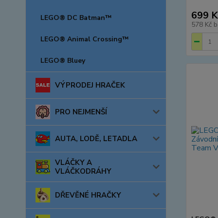
699 K
LEGO® DC Batman™
578 Kč
b
LEGO® Animal Crossing™
LEGO® Bluey
VÝPRODEJ HRAČEK
PRO NEJMENŠÍ
AUTA, LODĚ, LETADLA
VLÁČKY A
VLÁČKODRÁHY
DŘEVĚNÉ HRAČKY