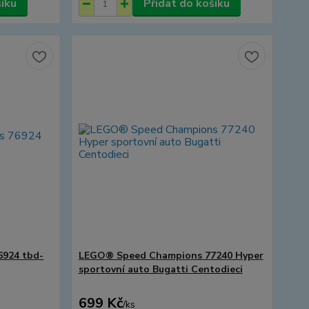
šíku
Přidat do košíku
924 tbd-
LEGO® Speed Champions 77240 Hyper
sportovní auto Bugatti Centodieci
699 Kč
/
ks