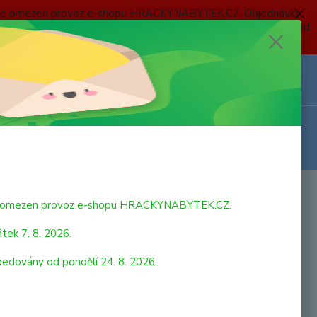
 a bude omezen provoz e-shopu HRACKYNABYTEK.CZ. Objednávky
 7. 8. 2026 do neděle 23. 8. 2026 budou postupně expedovány od
Z
Přihlášení
0
ks
za
0,00 Kč
bude omezen provoz e-shopu HRACKYNABYTEK.CZ.
tek 7. 8. 2026.
pedovány od pondělí 24. 8. 2026.
strana
z 1