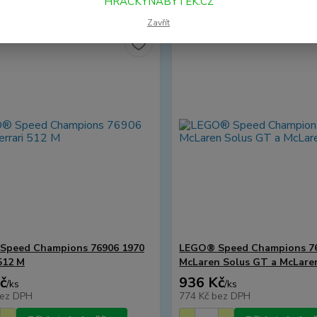
HRACKYNABYTEK.CZ
Zavřít
Speed Champions 76906 1970
LEGO® Speed Champions 7
 512 M
McLaren Solus GT a McLare
č
936 Kč
/
ks
/
ks
ez DPH
774 Kč
bez DPH