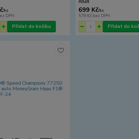
A524
č
699 Kč
/
ks
/
ks
ez DPH
578 Kč
bez DPH
Přidat do košíku
Přidat do ko