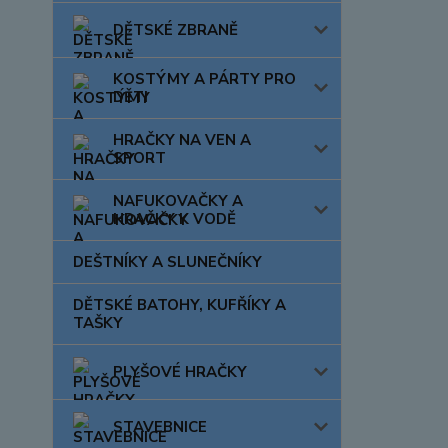
DĚTSKÉ ZBRANĚ
KOSTÝMY A PÁRTY PRO
DĚTI
HRAČKY NA VEN A
SPORT
NAFUKOVAČKY A
HRAČKY K VODĚ
DEŠTNÍKY A SLUNEČNÍKY
DĚTSKÉ BATOHY, KUFŘÍKY A
TAŠKY
PLYŠOVÉ HRAČKY
STAVEBNICE