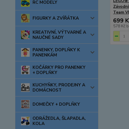
LEGO® 
RC MODELY
Závodn
Team V
FIGURKY A ZVÍŘÁTKA
699 K
578 Kč
b
KREATIVNÍ, VÝTVARNÉ A
NAUČNÉ SADY
PANENKY, DOPLŇKY K
PANENKÁM
KOČÁRKY PRO PANENKY
+ DOPLŇKY
KUCHYŇKY, PRODEJNY A
DOMÁCNOST
DOMEČKY + DOPLŇKY
ODRÁŽEDLA, ŠLAPADLA,
KOLA