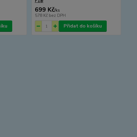
F1®
699 Kč
/
ks
578 Kč
bez DPH
šíku
Přidat do košíku