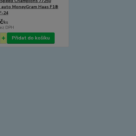
Speed Champions 77250
í auto MoneyGram Haas F1®
F-24
č
/
ks
ez DPH
Přidat do košíku