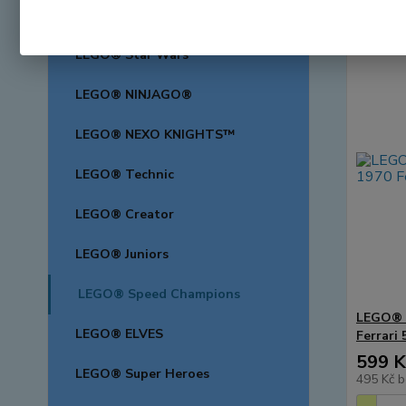
LEGO® Friends
LEGO® Star Wars™
LEGO® NINJAGO®
LEGO® NEXO KNIGHTS™
LEGO® Technic
LEGO® Creator
LEGO® Juniors
LEGO® Speed Champions
LEGO® 
LEGO® ELVES
Ferrari
599 K
LEGO® Super Heroes
495 Kč
b