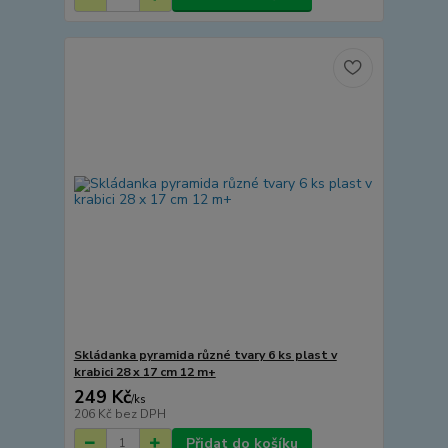
Skládanka pyramida různé tvary 6 ks plast v
krabici 28 x 17 cm 12 m+
249 Kč
/
ks
206 Kč
bez DPH
Přidat do košíku