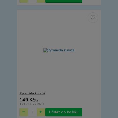
Pyramida kulatá
149 Kč
/
ks
123 Kč
bez DPH
Přidat do košíku