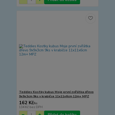
Teddies Kostky kubus Moje první zvířátka dřevo
9x9x3cm 9ks v krabičce 11x11x6cm 12m+ MPZ
162 Kč
/
ks
134 Kč
bez DPH
Přidat do košíku