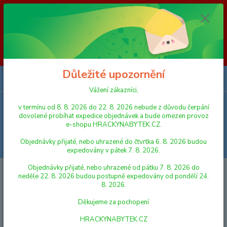
Vážení zákazníci, v termínu od 8. 8. 2026 do 23. 8. 2026 nebude z
důvodu čerpání dovolené probíhat expedice objednávek a bude omezen
provoz e-shopu HRACKYNABYTEK.CZ. Objednávky přijaté, nebo
uhrazené do čtvrtka 6. 8. 2026 budou expedovány v pátek 7. 8. 2026.
Objednávky přijaté, nebo uhrazené od pátku 7. 8. 2026 do neděle 23. 8.
2026 budou postupně expedovány od pondělí 24. 8. 2026. Děkujeme za
pochopení HRACKYNABYTEK.CZ
Důležité upozornění
0
ks
za
0,00 Kč
Vážení zákazníci,
v termínu od 8. 8. 2026 do 22. 8. 2026 nebude z důvodu čerpání
Menu
dovolené probíhat expedice objednávek a bude omezen provoz
e-shopu HRACKYNABYTEK.CZ.
Objednávky přijaté, nebo uhrazené do čtvrtka 6. 8. 2026 budou
Hledat
expedovány v pátek 7. 8. 2026.
Objednávky přijaté, nebo uhrazené od pátku 7. 8. 2026 do
Úvod
PRO NEJMENŠÍ
DIDAKTICKÉ HRAČKY
neděle 22. 8. 2026 budou postupně expedovány od pondělí 24.
8. 2026.
DIDAKTICKÉ HRAČKY
Děkujeme za pochopení
Nejnovější
Nejlevnější
Nejdražší
HRACKYNABYTEK.CZ