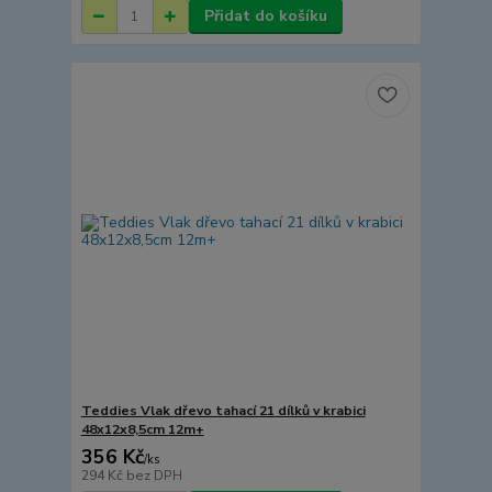
Přidat do košíku
Teddies Vlak dřevo tahací 21 dílků v krabici
48x12x8,5cm 12m+
356 Kč
/
ks
294 Kč
bez DPH