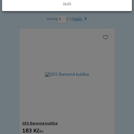
Zavřít
Zobrazuji 1-15 z 168
strana
z 12
další
SES Barevná kulička
183 Kč
/
ks