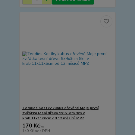
Teddies Kostky kubus dřevěné Moje první
zvířátka lesní dřevo 9x9x3cm 9ks v
krab.11x11x6cm od 12 měsíců MPZ
170 Kč
/
ks
140 Kč
bez DPH