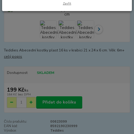
Zavřít
Teddies Abecední kostky plast 16 ks v krabici 21 x 24 x 6 cm. Věk: 6m+
celý popis
Dostupnost
SKLADEM
199 Kč
/
ks
164 Kč
bez DPH
Přidat do košíku
Číslo produktu:
00623099
EAN kód:
8592190230999
Výrobce:
Teddies