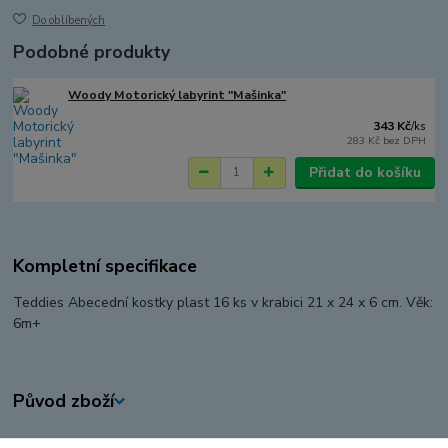
Do oblíbených
Podobné produkty
Woody Motorický labyrint "Mašinka"
343 Kč
/
ks
283 Kč
bez DPH
Přidat do košíku
Kompletní specifikace
Teddies Abecední kostky plast 16 ks v krabici 21 x 24 x 6 cm. Věk:
6m+
Původ zboží
Zboží zařazeno v kategoriích