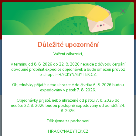
Vážení zákazníci, v termínu od 8. 8. 2026 do 23. 8. 2026 nebude z
důvodu čerpání dovolené probíhat expedice objednávek a bude omezen
provoz e-shopu HRACKYNABYTEK.CZ. Objednávky přijaté, nebo
uhrazené do čtvrtka 6. 8. 2026 budou expedovány v pátek 7. 8. 2026.
Objednávky přijaté, nebo uhrazené od pátku 7. 8. 2026 do neděle 23. 8.
2026 budou postupně expedovány od pondělí 24. 8. 2026. Děkujeme za
pochopení HRACKYNABYTEK.CZ
Důležité upozornění
0
ks
za
0,00 Kč
Vážení zákazníci,
v termínu od 8. 8. 2026 do 22. 8. 2026 nebude z důvodu čerpání
Menu
dovolené probíhat expedice objednávek a bude omezen provoz
e-shopu HRACKYNABYTEK.CZ.
Objednávky přijaté, nebo uhrazené do čtvrtka 6. 8. 2026 budou
Hledat
expedovány v pátek 7. 8. 2026.
Objednávky přijaté, nebo uhrazené od pátku 7. 8. 2026 do
Úvod
PRO NEJMENŠÍ
STAVEBNICE
Teddies Abecední kostky plast
neděle 22. 8. 2026 budou postupně expedovány od pondělí 24.
16 ks v krabici 21 x 24 x 6 cm
8. 2026.
Teddies Abecední kostky plast 16
Děkujeme za pochopení
ks v krabici 21 x 24 x 6 cm
HRACKYNABYTEK.CZ