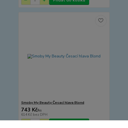
Přidat do košíku
Smoby My Beauty Česací hlava Blond
743 Kč
/
ks
614 Kč
bez DPH
Přidat do košíku