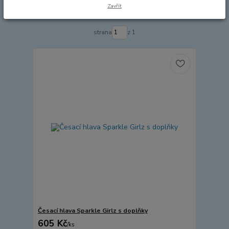
Zavřít
Zobrazuji 1-4 z 4
strana
z 1
Česací hlava Sparkle Girlz s doplňky
605 Kč
/
ks