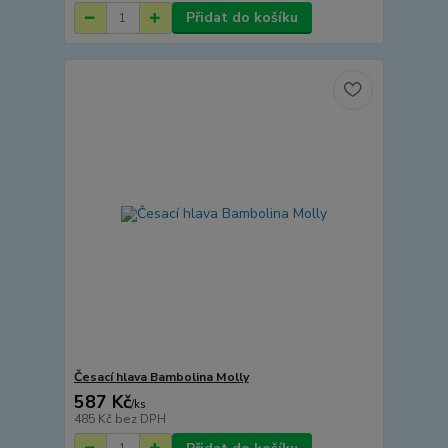
Přidat do košíku
Česací hlava Bambolina Molly
587 Kč
/
ks
485 Kč
bez DPH