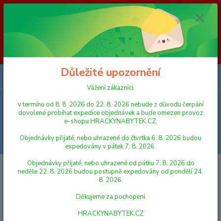
Vážení zákazníci, v termínu od 8. 8. 2026 do 23. 8. 2026 nebude z
důvodu čerpání dovolené probíhat expedice objednávek a bude omezen
provoz e-shopu HRACKYNABYTEK.CZ. Objednávky přijaté, nebo
uhrazené do čtvrtka 6. 8. 2026 budou expedovány v pátek 7. 8. 2026.
Objednávky přijaté, nebo uhrazené od pátku 7. 8. 2026 do neděle 23. 8.
2026 budou postupně expedovány od pondělí 24. 8. 2026. Děkujeme za
pochopení HRACKYNABYTEK.CZ
Důležité upozornění
0
ks
za
0,00 Kč
Vážení zákazníci,
v termínu od 8. 8. 2026 do 22. 8. 2026 nebude z důvodu čerpání
Menu
dovolené probíhat expedice objednávek a bude omezen provoz
e-shopu HRACKYNABYTEK.CZ.
Objednávky přijaté, nebo uhrazené do čtvrtka 6. 8. 2026 budou
Hledat
expedovány v pátek 7. 8. 2026.
Objednávky přijaté, nebo uhrazené od pátku 7. 8. 2026 do
Úvod
PANENKY, DOPLŇKY K PANENKÁM
ČESACÍ HLAVY
neděle 22. 8. 2026 budou postupně expedovány od pondělí 24.
8. 2026.
ČESACÍ HLAVY
Děkujeme za pochopení
Nejnovější
Nejlevnější
Nejdražší
HRACKYNABYTEK.CZ