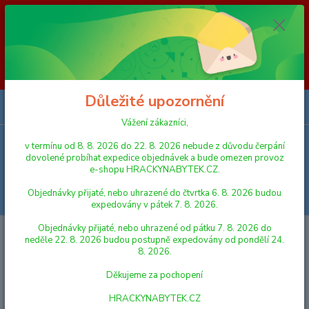
Vážení zákazníci, v termínu od 8. 8. 2026 do 23. 8. 2026 nebude z
důvodu čerpání dovolené probíhat expedice objednávek a bude omezen
provoz e-shopu HRACKYNABYTEK.CZ. Objednávky přijaté, nebo
uhrazené do čtvrtka 6. 8. 2026 budou expedovány v pátek 7. 8. 2026.
Objednávky přijaté, nebo uhrazené od pátku 7. 8. 2026 do neděle 23. 8.
2026 budou postupně expedovány od pondělí 24. 8. 2026. Děkujeme za
pochopení HRACKYNABYTEK.CZ
Důležité upozornění
0
ks
za
0,00 Kč
Vážení zákazníci,
v termínu od 8. 8. 2026 do 22. 8. 2026 nebude z důvodu čerpání
Menu
dovolené probíhat expedice objednávek a bude omezen provoz
e-shopu HRACKYNABYTEK.CZ.
Objednávky přijaté, nebo uhrazené do čtvrtka 6. 8. 2026 budou
Hledat
expedovány v pátek 7. 8. 2026.
Objednávky přijaté, nebo uhrazené od pátku 7. 8. 2026 do
Úvod
AUTA, LODĚ, LETADLA
HRAČKY BRUDER
Volný čas
neděle 22. 8. 2026 budou postupně expedovány od pondělí 24.
8. 2026.
Volný čas
Děkujeme za pochopení
V této kategorii nebylo nalezeno žádné zboží.
HRACKYNABYTEK.CZ