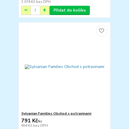
1 074 Kč
bez DPH
Přidat do košíku
Sylvanian Families Obchod s potravinami
791 Kč
/
ks
654 Kč
bez DPH