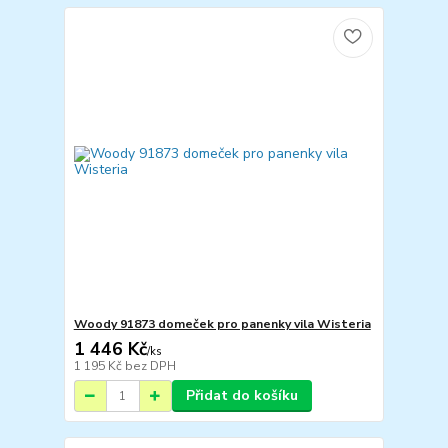
Woody 91873 domeček pro panenky vila Wisteria
1 446 Kč
/
ks
1 195 Kč
bez DPH
Přidat do košíku