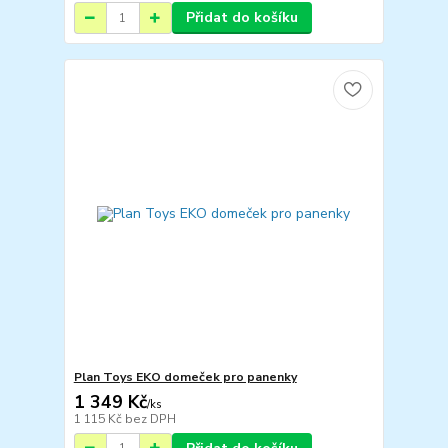
Přidat do košíku
Plan Toys EKO domeček pro panenky
1 349 Kč
/
ks
1 115 Kč
bez DPH