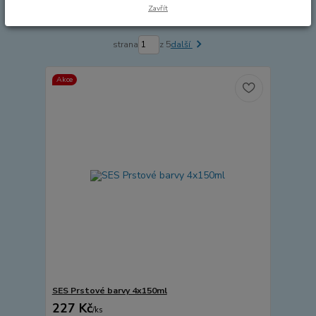
Zavřít
Zobrazuji 1-15 z 64
strana
z 5
další
Akce
SES Prstové barvy 4x150ml
227 Kč
/
ks