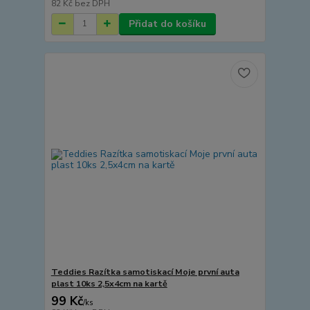
82 Kč
bez DPH
Přidat do košíku
Teddies Razítka samotiskací Moje první auta
plast 10ks 2,5x4cm na kartě
99 Kč
/
ks