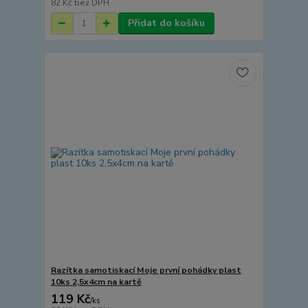
82 Kč
bez DPH
Přidat do košíku
Razítka samotiskací Moje první pohádky plast
10ks 2,5x4cm na kartě
119 Kč
/
ks