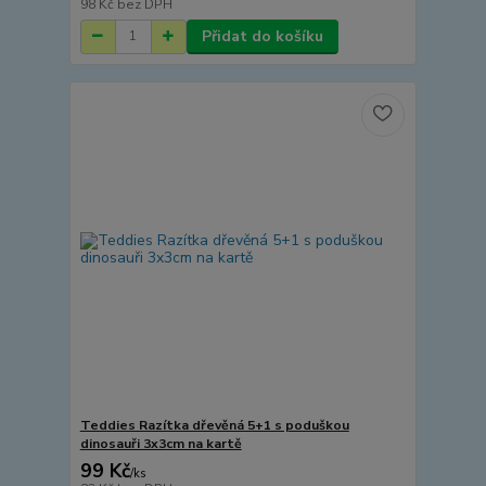
98 Kč
bez DPH
Přidat do košíku
Teddies Razítka dřevěná 5+1 s poduškou
dinosauři 3x3cm na kartě
99 Kč
/
ks