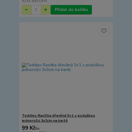
82 Kč
bez DPH
Přidat do košíku
Teddies Razítka dřevěná 5+1 s poduškou
jednorožci 3x3cm na kartě
99 Kč
/
ks