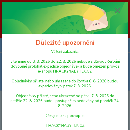
Vážení zákazníci, v termínu od 8. 8. 2026 do 23. 8. 2026 nebude z
důvodu čerpání dovolené probíhat expedice objednávek a bude omezen
provoz e-shopu HRACKYNABYTEK.CZ. Objednávky přijaté, nebo
uhrazené do čtvrtka 6. 8. 2026 budou expedovány v pátek 7. 8. 2026.
Objednávky přijaté, nebo uhrazené od pátku 7. 8. 2026 do neděle 23. 8.
2026 budou postupně expedovány od pondělí 24. 8. 2026. Děkujeme za
pochopení HRACKYNABYTEK.CZ
Důležité upozornění
0
ks
za
0,00 Kč
Vážení zákazníci,
v termínu od 8. 8. 2026 do 22. 8. 2026 nebude z důvodu čerpání
Menu
dovolené probíhat expedice objednávek a bude omezen provoz
e-shopu HRACKYNABYTEK.CZ.
Objednávky přijaté, nebo uhrazené do čtvrtka 6. 8. 2026 budou
Hledat
expedovány v pátek 7. 8. 2026.
Objednávky přijaté, nebo uhrazené od pátku 7. 8. 2026 do
Úvod
KREATIVNÍ, VÝTVARNÉ A NAUČNÉ SADY
MALOVÁNÍ
neděle 22. 8. 2026 budou postupně expedovány od pondělí 24.
8. 2026.
MALOVÁNÍ
Děkujeme za pochopení
Nejnovější
Nejlevnější
Nejdražší
HRACKYNABYTEK.CZ