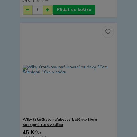
24 Kč
bez DPH
Přidat do košíku
Wiky Krtečkovy nafukovací balónky 30cm
5designů 10ks v sáčku
45 Kč
/
ks