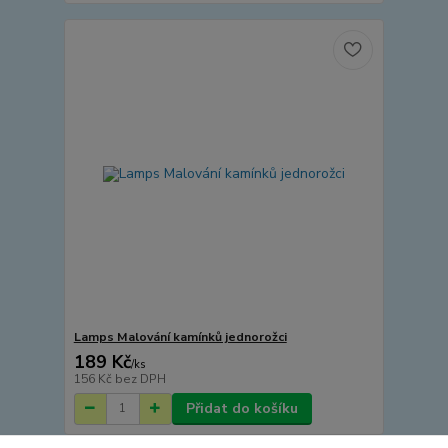
Lamps Malování kamínků jednorožci
189 Kč
/
ks
156 Kč
bez DPH
Přidat do košíku