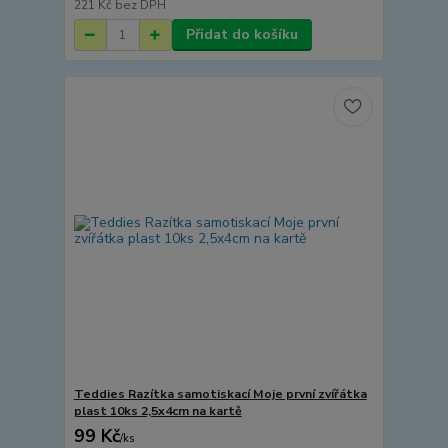
221 Kč
bez DPH
Přidat do košíku
Teddies Razítka samotiskací Moje první zvířátka
plast 10ks 2,5x4cm na kartě
99 Kč
/
ks