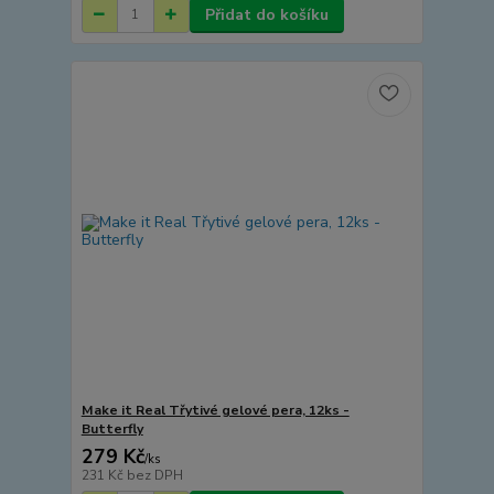
Přidat do košíku
Make it Real Třytivé gelové pera, 12ks -
Butterfly
279 Kč
/
ks
231 Kč
bez DPH