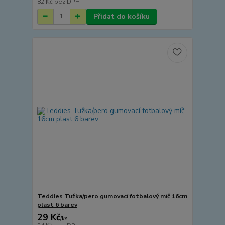
82 Kč
bez DPH
Přidat do košíku
Teddies Tužka/pero gumovací fotbalový míč 16cm
plast 6 barev
29 Kč
/
ks