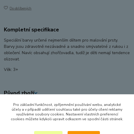
Do oblíbených
Kompletní specifikace
Speciální barvy určené nejmenším dětem pro malování prsty.
Barvy jsou zdravotně nezávadné a snadno smývatelné z rukou i z
oblečení. Navíc obsahují zhořčovadla, tudíž je děti nemají tendence
olizovat.
Věk: 3+
Původ zboží
Pro základní funkčnost, zpříjemnění používání webu, analytické
Zboží zařazeno v kategoriích
účely a v případě udělení souhlasu také pro účely cílení reklamy
využíváme soubory cookies. Nastavení vlastních preferencí
KREATIVNÍ, VÝTVARNÉ A NAUČNÉ SADY
cookies můžete kdykoli upravit odkazem ve spodní části stránek.
MALOVÁNÍ