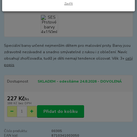
Zavřít
Speciální barvy určené nejmenším dětem pro malování prsty. Barvy jsou
zdravotně nezávadné a snadno smývatelné z rukou i z oblečení. Navíc
obsahují zhořčovadla, tudíž je děti nemají tendence olizovat. Věk: 3+
celý
popis
Dostupnost
SKLADEM - odesíláme 24.8.2026 - DOVOLENÁ
227 Kč
/
ks
188 Kč
bez DPH
Přidat do košíku
Číslo produktu:
00305
EAN kód:
8710341003050