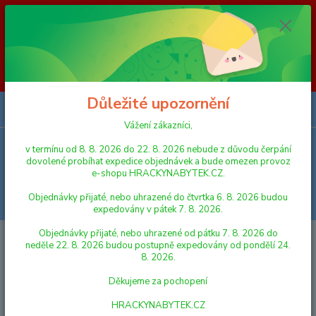
Vážení zákazníci, v termínu od 8. 8. 2026 do 23. 8. 2026 nebude z
důvodu čerpání dovolené probíhat expedice objednávek a bude omezen
provoz e-shopu HRACKYNABYTEK.CZ. Objednávky přijaté, nebo
uhrazené do čtvrtka 6. 8. 2026 budou expedovány v pátek 7. 8. 2026.
Objednávky přijaté, nebo uhrazené od pátku 7. 8. 2026 do neděle 23. 8.
2026 budou postupně expedovány od pondělí 24. 8. 2026. Děkujeme za
pochopení HRACKYNABYTEK.CZ
Důležité upozornění
0
ks
za
0,00 Kč
Vážení zákazníci,
v termínu od 8. 8. 2026 do 22. 8. 2026 nebude z důvodu čerpání
Menu
dovolené probíhat expedice objednávek a bude omezen provoz
e-shopu HRACKYNABYTEK.CZ.
Objednávky přijaté, nebo uhrazené do čtvrtka 6. 8. 2026 budou
Hledat
expedovány v pátek 7. 8. 2026.
Objednávky přijaté, nebo uhrazené od pátku 7. 8. 2026 do
Úvod
KREATIVNÍ, VÝTVARNÉ A NAUČNÉ SADY
MALOVÁNÍ
SES
neděle 22. 8. 2026 budou postupně expedovány od pondělí 24.
Prstové barvy 4x150ml
8. 2026.
SES Prstové barvy 4x150ml
Děkujeme za pochopení
HRACKYNABYTEK.CZ
Akce