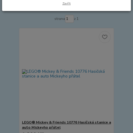
Zavřít
Zobrazuji 1-15 z 15
strana
z 1
LEGO® Mickey & Friends 10776 Hasičská stanice a
auto Mickeyho přátel