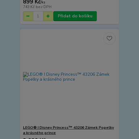
899 Kč
/
ks
743 Kč
bez DPH
Přidat do košíku
LEGO® I Disney Princess™ 43206 Zámek Popelky
a krásného prince