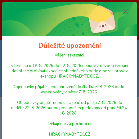
Vážení zákazníci, v termínu od 8. 8. 2026 do 23. 8. 2026 nebude z
důvodu čerpání dovolené probíhat expedice objednávek a bude omezen
provoz e-shopu HRACKYNABYTEK.CZ. Objednávky přijaté, nebo
uhrazené do čtvrtka 6. 8. 2026 budou expedovány v pátek 7. 8. 2026.
Objednávky přijaté, nebo uhrazené od pátku 7. 8. 2026 do neděle 23. 8.
2026 budou postupně expedovány od pondělí 24. 8. 2026. Děkujeme za
pochopení HRACKYNABYTEK.CZ
Důležité upozornění
0
ks
za
0,00 Kč
Vážení zákazníci,
v termínu od 8. 8. 2026 do 22. 8. 2026 nebude z důvodu čerpání
Menu
dovolené probíhat expedice objednávek a bude omezen provoz
e-shopu HRACKYNABYTEK.CZ.
Objednávky přijaté, nebo uhrazené do čtvrtka 6. 8. 2026 budou
Hledat
expedovány v pátek 7. 8. 2026.
Objednávky přijaté, nebo uhrazené od pátku 7. 8. 2026 do
Úvod
LEGO
LEGO® Disney
neděle 22. 8. 2026 budou postupně expedovány od pondělí 24.
8. 2026.
LEGO® Disney
Děkujeme za pochopení
Nejnovější
Nejlevnější
Nejdražší
HRACKYNABYTEK.CZ