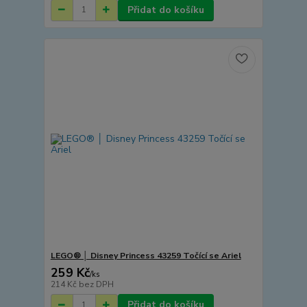
Přidat do košíku
LEGO® │ Disney Princess 43259 Točící se Ariel
259 Kč
/
ks
214 Kč
bez DPH
Přidat do košíku