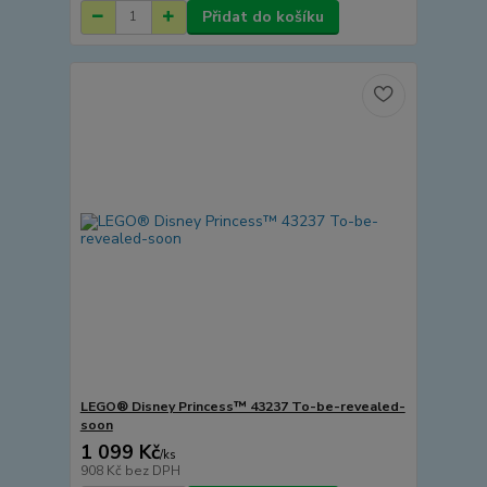
Přidat do košíku
LEGO® Disney Princess™ 43237 To-be-revealed-
soon
1 099 Kč
/
ks
908 Kč
bez DPH