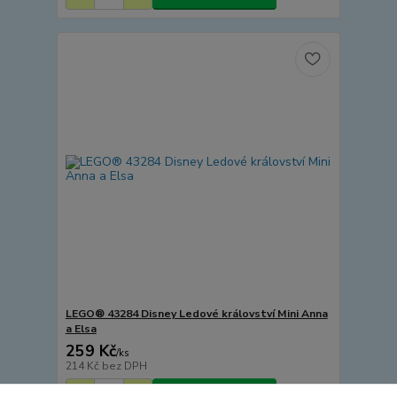
LEGO® 43284 Disney Ledové království Mini Anna
a Elsa
259 Kč
/
ks
214 Kč
bez DPH
Přidat do košíku