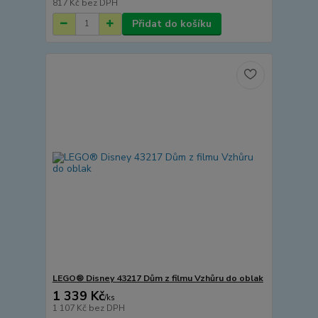
817 Kč
bez DPH
Přidat do košíku
LEGO® Disney 43217 Dům z filmu Vzhůru do oblak
1 339 Kč
/
ks
1 107 Kč
bez DPH