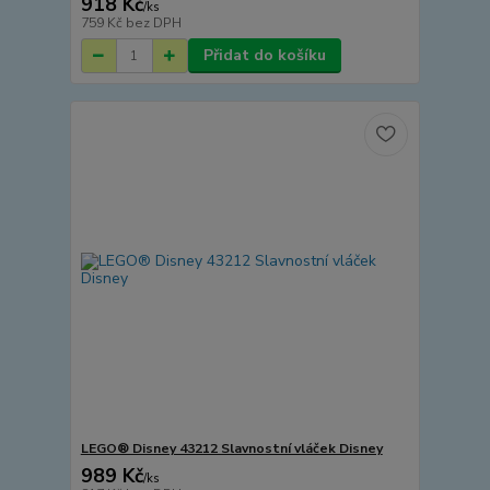
918 Kč
/
ks
759 Kč
bez DPH
Přidat do košíku
LEGO® Disney 43212 Slavnostní vláček Disney
989 Kč
/
ks