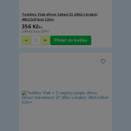
Teddies Vlak dřevo tahací 21 dílků v krabici
48x12x8,5cm 12m+
356 Kč
/
ks
294 Kč
bez DPH
Přidat do košíku