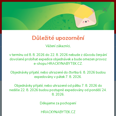
Vážení zákazníci, v termínu od 8. 8. 2026 do 23. 8. 2026 nebude z
důvodu čerpání dovolené probíhat expedice objednávek a bude omezen
provoz e-shopu HRACKYNABYTEK.CZ. Objednávky přijaté, nebo
uhrazené do čtvrtka 6. 8. 2026 budou expedovány v pátek 7. 8. 2026.
Objednávky přijaté, nebo uhrazené od pátku 7. 8. 2026 do neděle 23. 8.
2026 budou postupně expedovány od pondělí 24. 8. 2026. Děkujeme za
pochopení HRACKYNABYTEK.CZ
Důležité upozornění
0
ks
za
0,00 Kč
Vážení zákazníci,
v termínu od 8. 8. 2026 do 22. 8. 2026 nebude z důvodu čerpání
Menu
dovolené probíhat expedice objednávek a bude omezen provoz
e-shopu HRACKYNABYTEK.CZ.
Objednávky přijaté, nebo uhrazené do čtvrtka 6. 8. 2026 budou
Hledat
expedovány v pátek 7. 8. 2026.
Objednávky přijaté, nebo uhrazené od pátku 7. 8. 2026 do
Úvod
VLÁČKY A VLÁČKODRÁHY
neděle 22. 8. 2026 budou postupně expedovány od pondělí 24.
8. 2026.
VLÁČKY A VLÁČKODRÁHY
Děkujeme za pochopení
VLÁČKODRÁHY
HRACKYNABYTEK.CZ