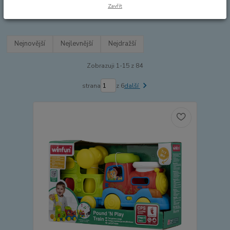
KOLEJE A DOPLŇKY
Zavřít
MAŠINKY A VAGÓNY
Nejnovější
Nejlevnější
Nejdražší
Zobrazuji 1-15 z 84
strana
z 6
další