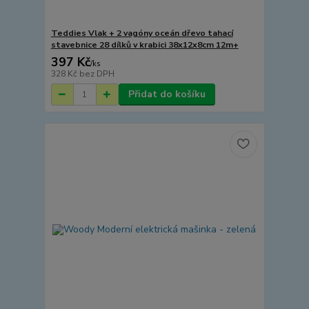
Teddies Vlak + 2 vagóny oceán dřevo tahací
stavebnice 28 dílků v krabici 38x12x8cm 12m+
397 Kč
/
ks
328 Kč
bez DPH
Přidat do košíku