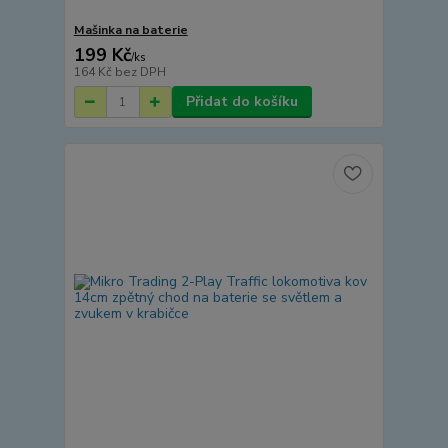
Mašinka na baterie
199 Kč
/
ks
164 Kč
bez DPH
Přidat do košíku