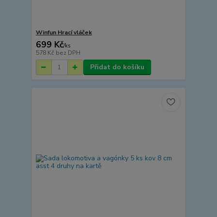
Winfun Hrací vláček
699 Kč
/
ks
578 Kč
bez DPH
Přidat do košíku