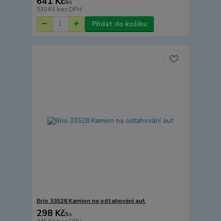
641 Kč
/
ks
530 Kč
bez DPH
Přidat do košíku
Brio 33528 Kamion na odtahování aut
298 Kč
/
ks