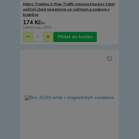
Mikro Trading 2-Play Traffic lokomotiva kov 14cm
zpětný chod na baterie se světlem a zvukem v
krabičce
174 Kč
/
ks
144 Kč
bez DPH
Přidat do košíku