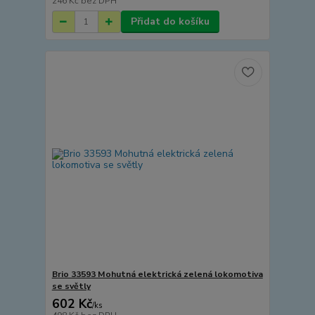
246 Kč
bez DPH
Přidat do košíku
Brio 33593 Mohutná elektrická zelená lokomotiva
se světly
602 Kč
/
ks