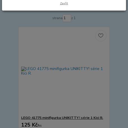
Zavřít
Zobrazuji 1-1 z 1
strana
z 1
LEGO 41775 minifigurka UNIKITTY! série 1 Kici R.
125 Kč
/
ks