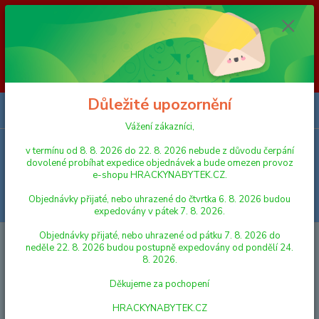
Vážení zákazníci, v termínu od 8. 8. 2026 do 23. 8. 2026 nebude z
důvodu čerpání dovolené probíhat expedice objednávek a bude omezen
provoz e-shopu HRACKYNABYTEK.CZ. Objednávky přijaté, nebo
uhrazené do čtvrtka 6. 8. 2026 budou expedovány v pátek 7. 8. 2026.
Objednávky přijaté, nebo uhrazené od pátku 7. 8. 2026 do neděle 23. 8.
2026 budou postupně expedovány od pondělí 24. 8. 2026. Děkujeme za
pochopení HRACKYNABYTEK.CZ
Důležité upozornění
0
ks
za
0,00 Kč
Vážení zákazníci,
v termínu od 8. 8. 2026 do 22. 8. 2026 nebude z důvodu čerpání
Menu
dovolené probíhat expedice objednávek a bude omezen provoz
e-shopu HRACKYNABYTEK.CZ.
Objednávky přijaté, nebo uhrazené do čtvrtka 6. 8. 2026 budou
Hledat
expedovány v pátek 7. 8. 2026.
Objednávky přijaté, nebo uhrazené od pátku 7. 8. 2026 do
Úvod
LEGO
LEGO® Juniors
neděle 22. 8. 2026 budou postupně expedovány od pondělí 24.
8. 2026.
LEGO® Juniors
Děkujeme za pochopení
Nejnovější
Nejlevnější
Nejdražší
HRACKYNABYTEK.CZ