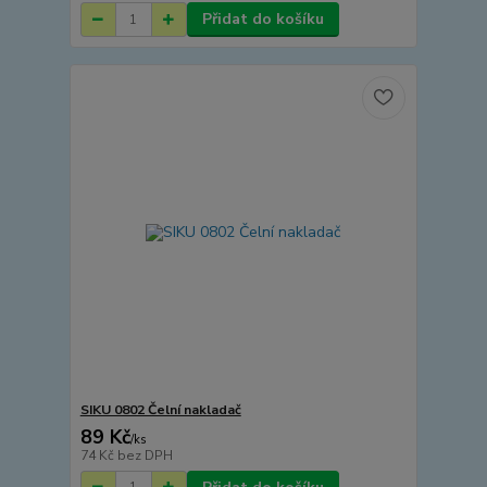
Přidat do košíku
SIKU 0802 Čelní nakladač
89 Kč
/
ks
74 Kč
bez DPH