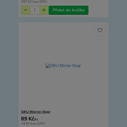
297 Kč
bez DPH
Přidat do košíku
SIKU Blister Bagr
89 Kč
/
ks
74 Kč
bez DPH