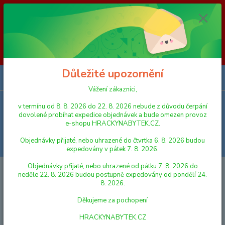
Vážení zákazníci, v termínu od 8. 8. 2026 do 23. 8. 2026 nebude z
důvodu čerpání dovolené probíhat expedice objednávek a bude omezen
provoz e-shopu HRACKYNABYTEK.CZ. Objednávky přijaté, nebo
uhrazené do čtvrtka 6. 8. 2026 budou expedovány v pátek 7. 8. 2026.
Objednávky přijaté, nebo uhrazené od pátku 7. 8. 2026 do neděle 23. 8.
2026 budou postupně expedovány od pondělí 24. 8. 2026. Děkujeme za
pochopení HRACKYNABYTEK.CZ
Důležité upozornění
0
ks
za
0,00 Kč
Vážení zákazníci,
v termínu od 8. 8. 2026 do 22. 8. 2026 nebude z důvodu čerpání
Menu
dovolené probíhat expedice objednávek a bude omezen provoz
e-shopu HRACKYNABYTEK.CZ.
Objednávky přijaté, nebo uhrazené do čtvrtka 6. 8. 2026 budou
Hledat
expedovány v pátek 7. 8. 2026.
Objednávky přijaté, nebo uhrazené od pátku 7. 8. 2026 do
Úvod
AUTA, LODĚ, LETADLA
KOVOVÉ MODELY
neděle 22. 8. 2026 budou postupně expedovány od pondělí 24.
8. 2026.
KOVOVÉ MODELY
Děkujeme za pochopení
Nejnovější
Nejlevnější
Nejdražší
HRACKYNABYTEK.CZ