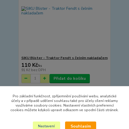
SIKU Blister - Traktor Fendt s čelním nakladačem
110 Kč
/
ks
91 Kč
bez DPH
Přidat do košíku
Pro základní funkčnost, zpříjemnění používání webu, analytické
Načíst další produkty (15)
účely a v případě udělení souhlasu také pro účely cílení reklamy
využíváme soubory cookies. Nastavení vlastních preferencí
strana
z 6
další
cookies můžete kdykoli upravit odkazem ve spodní části stránek.
Souhlasím
Nastavení