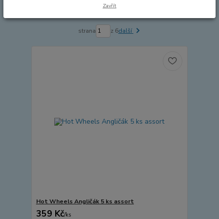
Zavřít
Zobrazuji 1-15 z 79
strana
z 6
další
Hot Wheels Angličák 5 ks assort
359 Kč
/
ks