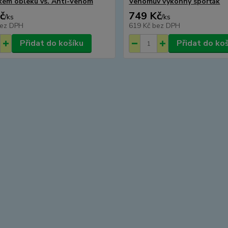
kém obleku vs. Anti-Venom
Venomův výkonný sporťák
č
749 Kč
/
ks
/
ks
ez DPH
619 Kč
bez DPH
Přidat do košíku
Přidat do ko