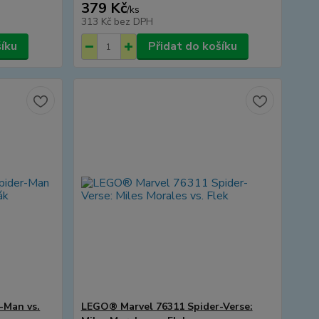
379 Kč
/
ks
313 Kč
bez DPH
šíku
Přidat do košíku
-Man vs.
LEGO® Marvel 76311 Spider-Verse: