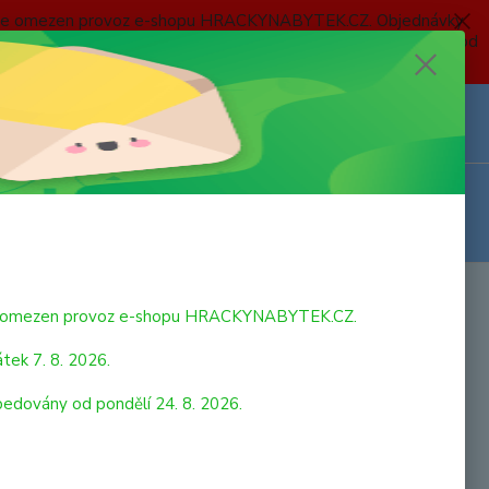
 a bude omezen provoz e-shopu HRACKYNABYTEK.CZ. Objednávky
 7. 8. 2026 do neděle 23. 8. 2026 budou postupně expedovány od
Z
Přihlášení
0
ks
za
0,00 Kč
bude omezen provoz e-shopu HRACKYNABYTEK.CZ.
tek 7. 8. 2026.
pedovány od pondělí 24. 8. 2026.
strana
z 1