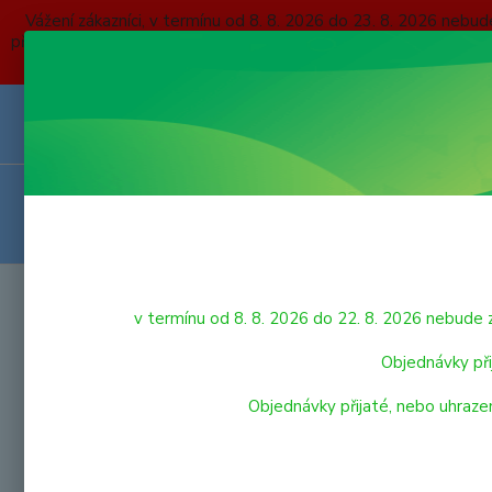
Vážení zákazníci, v termínu od 8. 8. 2026 do 23. 8. 2026 
přijaté, nebo uhrazené do čtvrtka 6. 8. 2026 budou expedovány
O NÁS
KONTAKTY
DOPRAVA A PLATBA
OBCHODNÍ P
VRÁCENÍ ZBOŽÍ
HRAČKY
Úvod
v termínu od 8. 8. 2026 do 22. 8. 2026 nebu
LEG
LEGO
Objednávky při
Objednávky přijaté, nebo uhraze
LEGO® City
Nejnově
LEGO® DUPLO®
Zobrazuji 