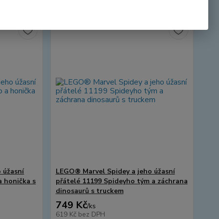
 úžasní
LEGO® Marvel Spidey a jeho úžasní
a honička s
přátelé 11199 Spideyho tým a záchrana
dinosaurů s truckem
749 Kč
/
ks
619 Kč
bez DPH