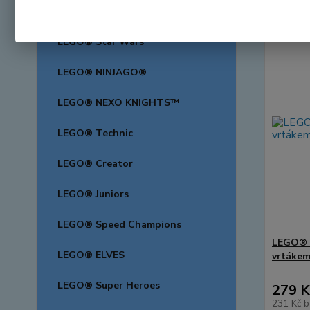
LEGO® Friends
LEGO® Star Wars™
LEGO® NINJAGO®
LEGO® NEXO KNIGHTS™
LEGO® Technic
LEGO® Creator
LEGO® Juniors
LEGO® Speed Champions
LEGO® M
LEGO® ELVES
vrtáke
LEGO® Super Heroes
279 K
231 Kč
b