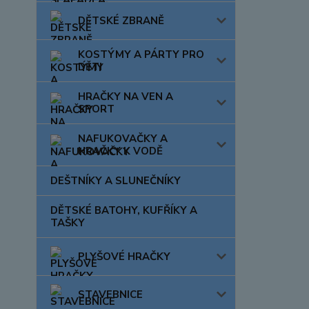
DĚTSKÉ ZBRANĚ
KOSTÝMY A PÁRTY PRO
DĚTI
HRAČKY NA VEN A
SPORT
NAFUKOVAČKY A
HRAČKY K VODĚ
DEŠTNÍKY A SLUNEČNÍKY
DĚTSKÉ BATOHY, KUFŘÍKY A
TAŠKY
PLYŠOVÉ HRAČKY
STAVEBNICE