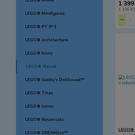
LEGO® Movie
1 399
1 156 K
LEGO® Minifigures
LEGO® PT IP 3
LEGO® Architecture
LEGO® Icons
LEGO® Marvel
LEGO® Gabby's Dollhouse™
LEGO® Titan
LEGO® Iconic
LEGO® Botanicals
LEGO® M
LEGO® DREAMZzz™