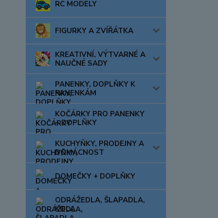
RC MODELY
FIGURKY A ZVÍŘÁTKA
KREATIVNÍ, VÝTVARNÉ A
NAUČNÉ SADY
PANENKY, DOPLŇKY K
PANENKÁM
KOČÁRKY PRO PANENKY
+ DOPLŇKY
KUCHYŇKY, PRODEJNY A
DOMÁCNOST
DOMEČKY + DOPLŇKY
ODRÁŽEDLA, ŠLAPADLA,
KOLA