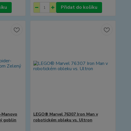
šíku
Přidat do košíku
r-Manovo
LEGO® Marvel 76307 Iron Man v
ý goblin
robotickém obleku vs. Ultron