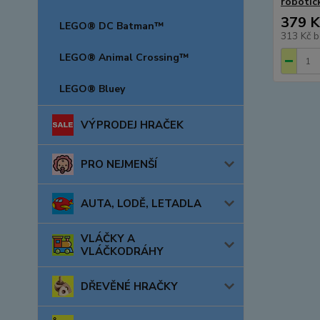
robotic
379 K
LEGO® DC Batman™
313 Kč
b
LEGO® Animal Crossing™
LEGO® Bluey
VÝPRODEJ HRAČEK
PRO NEJMENŠÍ
AUTA, LODĚ, LETADLA
VLÁČKY A
VLÁČKODRÁHY
DŘEVĚNÉ HRAČKY