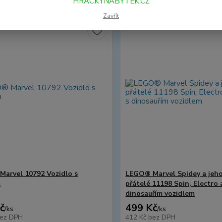
HRACKYNABYTEK.CZ
Zavřít
arvel 10792 Vozidlo s
LEGO® Marvel Spidey a jeho
m
přátelé 11198 Spin, Electro 
dinosauřím vozidlem
č
499 Kč
/
ks
/
ks
ez DPH
412 Kč
bez DPH