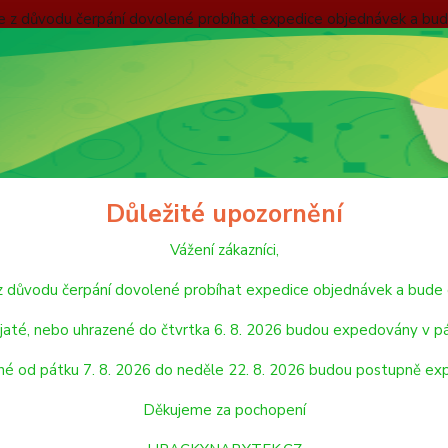
nebude z důvodu čerpání dovolené probíhat expedice objednávek
 v pátek 7. 8. 2026. Objednávky přijaté, nebo uhrazené od pátku
pondělí 24. 8. 2026. Děkujeme za pochopení HRACKYNABYTEK.C
ODMÍNKY
ZÁSADY OCHRANY OSOBNÍCH ÚDAJŮ
REKLAMAČNÍ ŘÁD
Hledat
Důležité upozornění
Vážení zákazníci,
LEGO
LEGO® Marvel
de z důvodu čerpání dovolené probíhat expedice objednávek a 
O® Marvel
jaté, nebo uhrazené do čtvrtka 6. 8. 2026 budou expedovány v pá
né od pátku 7. 8. 2026 do neděle 22. 8. 2026 budou postupně ex
jší
Nejlevnější
Nejdražší
Děkujeme za pochopení
1-9 z 9