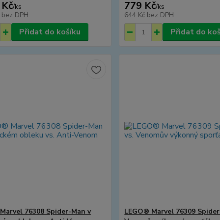
 Kč
779 Kč
/
ks
/
ks
č
bez DPH
644 Kč
bez DPH
Přidat do košíku
Přidat do ko
arvel 76308 Spider-Man v
LEGO® Marvel 76309 Spider