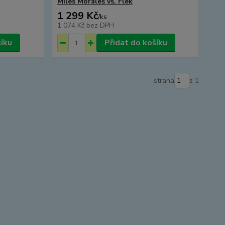
Miles Morales vs. Flek
1 299 Kč
/
ks
1 074 Kč
bez DPH
šíku
Přidat do košíku
strana
z 1