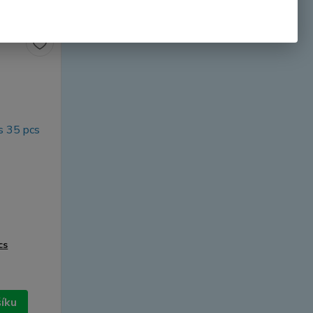
cs
šíku