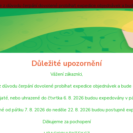
nebude z důvodu čerpání dovolené probíhat expedice objednávek
 v pátek 7. 8. 2026. Objednávky přijaté, nebo uhrazené od pátku
pondělí 24. 8. 2026. Děkujeme za pochopení HRACKYNABYTEK.C
ODMÍNKY
ZÁSADY OCHRANY OSOBNÍCH ÚDAJŮ
REKLAMAČNÍ ŘÁD
Hledat
Důležité upozornění
Vážení zákazníci,
STAVEBNICE
GEOMAG
GEOMAG PANELS
de z důvodu čerpání dovolené probíhat expedice objednávek a 
MAG PANELS
jaté, nebo uhrazené do čtvrtka 6. 8. 2026 budou expedovány v pá
né od pátku 7. 8. 2026 do neděle 22. 8. 2026 budou postupně ex
jší
Nejlevnější
Nejdražší
Děkujeme za pochopení
1-2 z 2