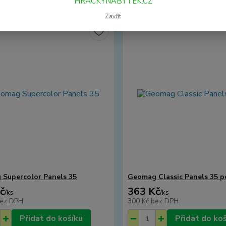
HRACKYNABYTEK.CZ
Zavřít
Supercolor Panels 35
Geomag Classic Panels 35 p
č
363 Kč
/
ks
/
ks
ez DPH
300 Kč
bez DPH
Přidat do košíku
Přidat do ko