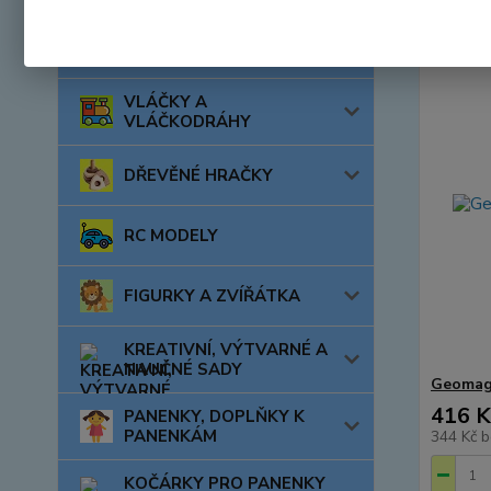
AUTA, LODĚ, LETADLA
VLÁČKY A
VLÁČKODRÁHY
DŘEVĚNÉ HRAČKY
RC MODELY
FIGURKY A ZVÍŘÁTKA
KREATIVNÍ, VÝTVARNÉ A
NAUČNÉ SADY
Geomag 
416 K
PANENKY, DOPLŇKY K
PANENKÁM
344 Kč
b
KOČÁRKY PRO PANENKY