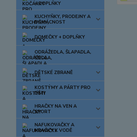
+ DOPLŇKY
KUCHYŇKY, PRODEJNY A
DOMÁCNOST
DOMEČKY + DOPLŇKY
ODRÁŽEDLA, ŠLAPADLA,
KOLA
DĚTSKÉ ZBRANĚ
KOSTÝMY A PÁRTY PRO
DĚTI
HRAČKY NA VEN A
SPORT
NAFUKOVAČKY A
HRAČKY K VODĚ