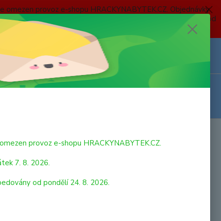
 a bude omezen provoz e-shopu HRACKYNABYTEK.CZ. Objednávky
 7. 8. 2026 do neděle 23. 8. 2026 budou postupně expedovány od
Z
Přihlášení
0
ks
za
0,00 Kč
bude omezen provoz e-shopu HRACKYNABYTEK.CZ.
tek 7. 8. 2026.
pedovány od pondělí 24. 8. 2026.
strana
z 1