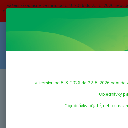
Vážení zákazníci, v termínu od 8. 8. 2026 do 23. 8. 2026 
přijaté, nebo uhrazené do čtvrtka 6. 8. 2026 budou expedovány
O NÁS
KONTAKTY
DOPRAVA A PLATBA
OBCHODNÍ P
VRÁCENÍ ZBOŽÍ
HRAČKY
Úvod
v termínu od 8. 8. 2026 do 22. 8. 2026 nebu
GEO
LEGO
Objednávky při
Objednávky přijaté, nebo uhraze
VÝPRODEJ HRAČEK
Nejnově
PRO NEJMENŠÍ
Zobrazuji 