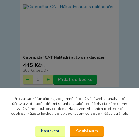
Caterpillar CAT Nákladní auto s nakladačem
445 Kč
/
ks
368 Kč
bez DPH
Přidat do košíku
Pro základní funkčnost, zpříjemnění používání webu, analytické
Načíst další produkty (15)
účely a v případě udělení souhlasu také pro účely cílení reklamy
využíváme soubory cookies. Nastavení vlastních preferencí
strana
z 4
další
cookies můžete kdykoli upravit odkazem ve spodní části stránek.
Souhlasím
Nastavení