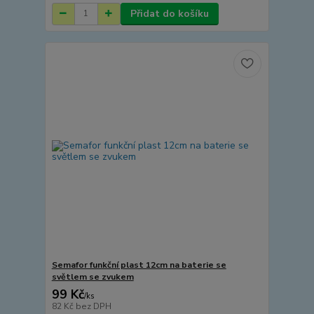
Přidat do košíku
Semafor funkční plast 12cm na baterie se
světlem se zvukem
99 Kč
/
ks
82 Kč
bez DPH