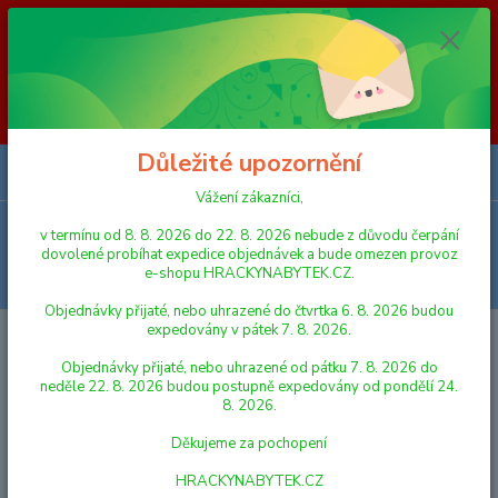
Vážení zákazníci, v termínu od 8. 8. 2026 do 23. 8. 2026 nebude z
důvodu čerpání dovolené probíhat expedice objednávek a bude omezen
provoz e-shopu HRACKYNABYTEK.CZ. Objednávky přijaté, nebo
uhrazené do čtvrtka 6. 8. 2026 budou expedovány v pátek 7. 8. 2026.
Objednávky přijaté, nebo uhrazené od pátku 7. 8. 2026 do neděle 23. 8.
2026 budou postupně expedovány od pondělí 24. 8. 2026. Děkujeme za
pochopení HRACKYNABYTEK.CZ
Důležité upozornění
0
ks
za
0,00 Kč
Vážení zákazníci,
Menu
v termínu od 8. 8. 2026 do 22. 8. 2026 nebude z důvodu čerpání
dovolené probíhat expedice objednávek a bude omezen provoz
e-shopu HRACKYNABYTEK.CZ.
Hledat
Objednávky přijaté, nebo uhrazené do čtvrtka 6. 8. 2026 budou
expedovány v pátek 7. 8. 2026.
Úvod
AUTA, LODĚ, LETADLA
NÁKLADNÍ AUTA
Objednávky přijaté, nebo uhrazené od pátku 7. 8. 2026 do
NÁKLADNÍ AUTA
neděle 22. 8. 2026 budou postupně expedovány od pondělí 24.
8. 2026.
Nejnovější
Nejlevnější
Nejdražší
Děkujeme za pochopení
HRACKYNABYTEK.CZ
Zobrazuji 1-15 z 49