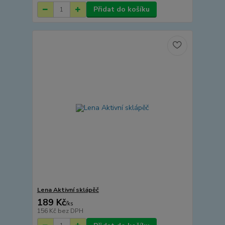
Přidat do košíku
Lena Aktivní sklápěč
189 Kč
/
ks
156 Kč
bez DPH