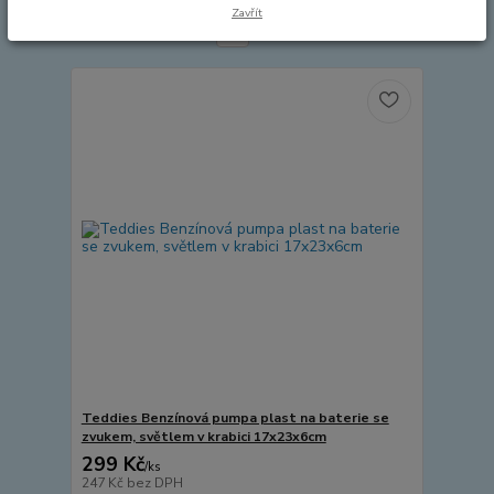
Zavřít
strana
z 4
další
Teddies Benzínová pumpa plast na baterie se
zvukem, světlem v krabici 17x23x6cm
299 Kč
/
ks
247 Kč
bez DPH