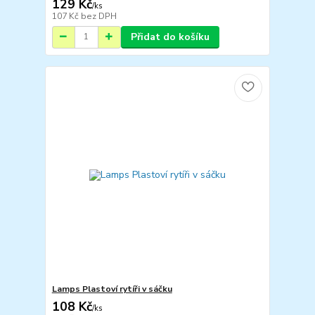
129 Kč
/
ks
107 Kč
bez DPH
Přidat do košíku
Lamps Plastoví rytíři v sáčku
108 Kč
/
ks