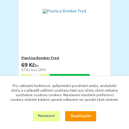
Plastica Bomber Fred
69 Kč
/
ks
57 Kč
bez DPH
Přidat do košíku
Pro základní funkčnost, zpříjemnění používání webu, analytické
účely a v případě udělení souhlasu také pro účely cílení reklamy
využíváme soubory cookies. Nastavení vlastních preferencí
strana
z 1
cookies můžete kdykoli upravit odkazem ve spodní části stránek.
Souhlasím
Nastavení