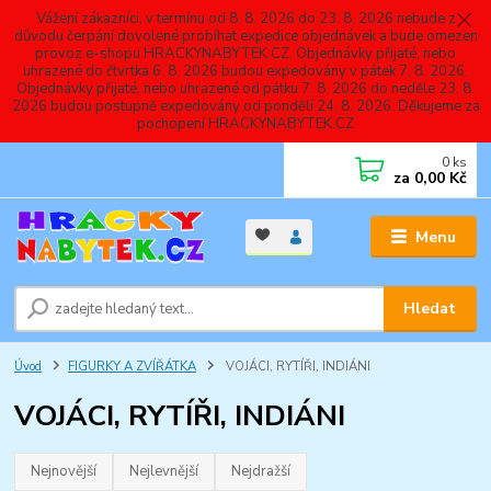
Vážení zákazníci, v termínu od 8. 8. 2026 do 23. 8. 2026 nebude z
důvodu čerpání dovolené probíhat expedice objednávek a bude omezen
provoz e-shopu HRACKYNABYTEK.CZ. Objednávky přijaté, nebo
uhrazené do čtvrtka 6. 8. 2026 budou expedovány v pátek 7. 8. 2026.
Objednávky přijaté, nebo uhrazené od pátku 7. 8. 2026 do neděle 23. 8.
2026 budou postupně expedovány od pondělí 24. 8. 2026. Děkujeme za
pochopení HRACKYNABYTEK.CZ
0
ks
za
0,00 Kč
Menu
Hledat
Úvod
FIGURKY A ZVÍŘÁTKA
VOJÁCI, RYTÍŘI, INDIÁNI
VOJÁCI, RYTÍŘI, INDIÁNI
Nejnovější
Nejlevnější
Nejdražší