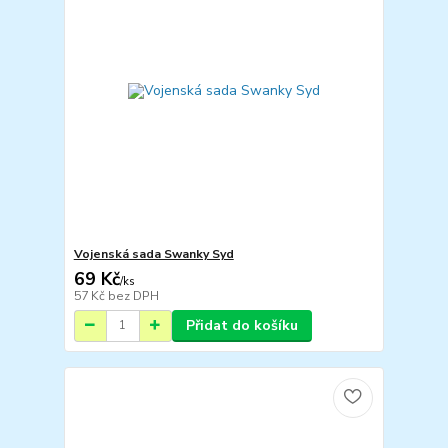
Vojenská sada Swanky Syd
69 Kč
/
ks
57 Kč
bez DPH
Přidat do košíku