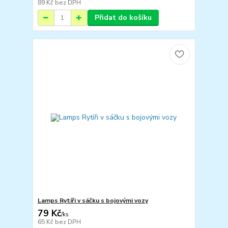
89 Kč
bez DPH
Přidat do košíku
Lamps Rytíři v sáčku s bojovými vozy
79 Kč
/
ks
65 Kč
bez DPH